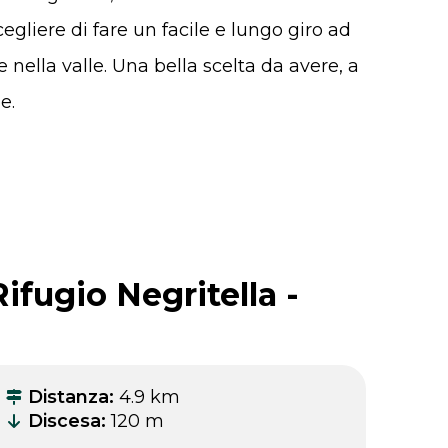
egliere di fare un facile e lungo giro ad
nella valle. Una bella scelta da avere, a
e.
Rifugio Negritella -
Distanza
:
4.9 km
Discesa
:
120 m