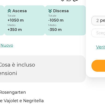
Ascesa
Discesa
Totale
Totale
p
+1050 m
-1050 m
Medio
Medio
+350 m
-350 m
,
Nuovo
Veri
Cosa è incluso
nsioni
l Rosengarten
e Vajolet e Negritella