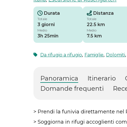
Durata
Distanza
Totale
Totale
3 giorni
22.5 km
Medio
Medio
3h 25min
7.5 km
,
,
Da rifugio a rifugio
Famiglie
Dolomiti
Panoramica
Itinerario
Domande frequenti
Rece
> Prendi la funivia direttamente ne
> Soggiorna in rifugi accoglienti com