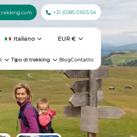
+31 (0)85 01613 54
trekking.com
Italiano
EUR
€
i
Tipo di trekking
Blog
Contatto