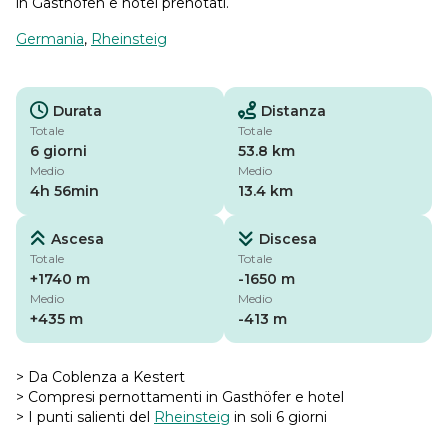
in Gasthöfen e hotel prenotati.
Germania
,
Rheinsteig
Durata
Distanza
Totale
Totale
6 giorni
53.8 km
Medio
Medio
4h 56min
13.4 km
Ascesa
Discesa
Totale
Totale
+1740 m
-1650 m
Medio
Medio
+435 m
-413 m
> Da Coblenza a Kestert
> Compresi pernottamenti in Gasthöfer e hotel
> I punti salienti del
Rheinsteig
in soli 6 giorni