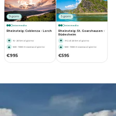
9 giorni
5 giorni
Intermedio
Intermedio
Rheinsteig: Coblenza - Lorch
Rheinsteig: St. Goarshausen -
Rüdesheim
15 - 20 km al giorno
Più di 20 km al giorno
500 - 1000 m ascesa al giorno
500 - 1000 m ascesa al giorno
€
995
€
595