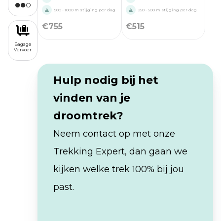
500 - 1000 m stijging per dag
250 - 500 m stijging per dag
€
755
€
515
Bagage
Vervoer
Hulp nodig bij het
vinden van je
droomtrek?
Neem contact op met onze
Trekking Expert, dan gaan we
kijken welke trek 100% bij jou
past.