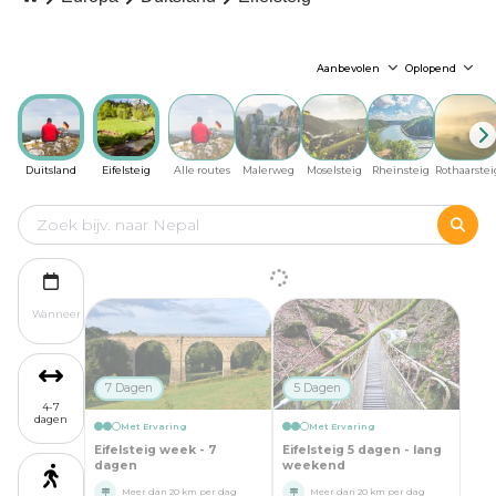
Aanbevolen
Oplopend
Duitsland
Eifelsteig
Alle routes
Malerweg
Moselsteig
Rheinsteig
Rothaarstei
Wanneer
7 Dagen
5 Dagen
4-7
dagen
Met Ervaring
Met Ervaring
Eifelsteig week - 7
Eifelsteig 5 dagen - lang
dagen
weekend
Meer dan 20 km per dag
Meer dan 20 km per dag