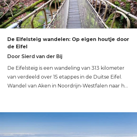
De Eifelsteig wandelen: Op eigen houtje door
de Eifel
Door Sierd van der Bij
De Eifelsteig is een wandeling van 313 kilometer
van verdeeld over 15 etappes in de Duitse Eifel.
Wandel van Aken in Noordrijn-Westfalen naar het
mooie Trier in Rijnland-Palts en ontdek een hele
andere wereld dichtbij huis. De Eifelsteig is samen
met de Rheinsteig, de Malerweg, de Rothaarsteig
en de Moselsteig een van de klassiekers voor een
Duitse wandelvakantie. Op de Eifelsteig word je