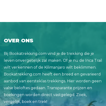
je alleen zien als je er zelf in staat: de
spectaculaire Partnachklamm. Door de millennia
heen heeft de rivier de Partnach de bergen ten
zuiden van het charmante Garmisch
Partenkirchen uitgesleten, waardoor er een
OVER ONS
enorme kloof is ontstaan in de groene uitlopers
van de Beierse Alpen. Het is een waar
Bij Bookatrekking.com vind je de trekking die je
natuurjuweeltje, met indrukwekkende verticale
leven onvergetelijk zal maken. Of je nu de Inca Trail
wanden en een donderende rivier die er
wilt verkennen of de Kilimanjaro wilt beklimmen.
doorheen snijdt. Het goede nieuws is dat je door
Bookatrekking.com heeft een breed en gevarieerd
de kloof kunt wandelen. De wandelroute over de
aanbod van eersteklas trekkings. Hier worden geen
Partnachklamm is een geweldig dagje uit, of als je
valse beloftes gedaan. Transparante prijzen en
meer wilt, een perfecte start voor een 2-daagse
boekingen worden direct vastgelegd. Zoek,
trektocht die we de Partnachklamm Explorer's
vergelijk, boek en trek!
Hike noemen.