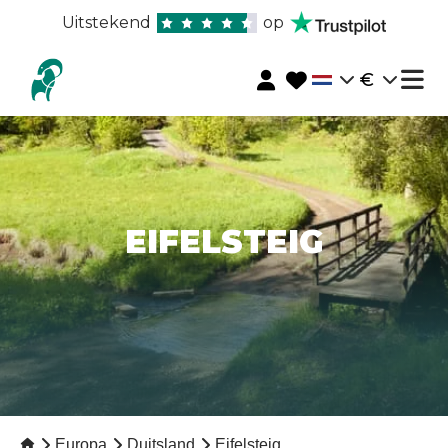
Uitstekend
op
€
EIFELSTEIG
Europa
Duitsland
Eifelsteig