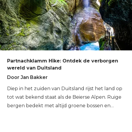
regio leiden. Of je nu een top wilt bedwingen of
winter is de Eifel misschien wel het best.
rustig door groene valleien wilt wandelen, de
Beierse Alpen bieden voor elke avonturier wat
wils. En ja, dat biertje aan het eind van de dag?
Die smaakt hier extra goed. Hier zijn drie van
onze favoriete huttentochten::
Partnachklamm Hike: Ontdek de verborgen
wereld van Duitsland
Door Jan Bakker
Diep in het zuiden van Duitsland rijst het land op
tot wat bekend staat als de Beierse Alpen. Ruige
bergen bedekt met altijd groene bossen en
perfecte bergweiden maken dit deel van de
Alpen tot een buitenparadijs voor iedereen. Een
van de absolute hoogtepunten van de regio kun