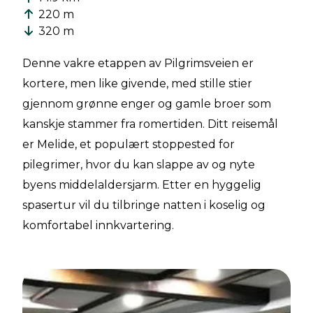
220 m
320 m
Denne vakre etappen av Pilgrimsveien er
kortere, men like givende, med stille stier
gjennom grønne enger og gamle broer som
kanskje stammer fra romertiden. Ditt reisemål
er Melide, et populært stoppested for
pilegrimer, hvor du kan slappe av og nyte
byens middelaldersjarm. Etter en hyggelig
spasertur vil du tilbringe natten i koselig og
komfortabel innkvartering.