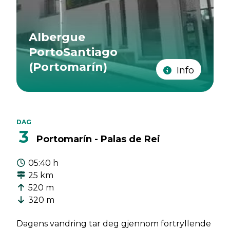
Albergue
PortoSantiago
(Portomarín)
Info
DAG
3
Portomarín - Palas de Rei
05:40 h
25 km
520 m
320 m
Dagens vandring tar deg gjennom fortryllende