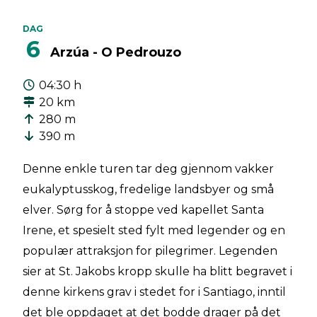
DAG
6
Arzúa - O Pedrouzo
04:30 h
20 km
280 m
390 m
Denne enkle turen tar deg gjennom vakker
eukalyptusskog, fredelige landsbyer og små
elver. Sørg for å stoppe ved kapellet Santa
Irene, et spesielt sted fylt med legender og en
populær attraksjon for pilegrimer. Legenden
sier at St. Jakobs kropp skulle ha blitt begravet i
denne kirkens grav i stedet for i Santiago, inntil
det ble oppdaget at det bodde drager på det