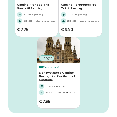
Camino Francés: Fra
Camino Portugués: Fra
Sarria til Santiago
Tui til Santiago
15 - 20 km per dag
15 - 20 km per dag
250 - 500 m stigning per dag
250 - 500 m stigning per dag
€
775
€
640
8 dager
Mellomnivå
Den kystnære Camino
Portugués: Fra Baiona til
Santiago
15 - 20 km per dag
250 - 500 m stigning per dag
€
735