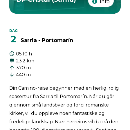
Info
DAG
2
Sarria - Portomarín
05:10 h
23.2 km
370 m
440 m
Din Camino-reise begynner med en herlig, rolig
spasertur fra Sarria til Portomarín. Når du går
gjennom små landsbyer og forbi romanske
kirker, vil du oppleve noen fantastiske og
fredelige landskap. Nær Ferreiros vil du nå den