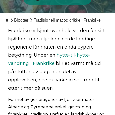
Blogger
Tradisjonell mat og drikke i Frankrike
Frankrike er kjent over hele verden for sitt
kjøkken, men i fjellene og de landlige
regionene får maten en enda dypere
betydning. Under en
hytte-til-hytte-
vandring i Frankrike
blir et varmt måltid
på slutten av dagen en del av
opplevelsen, noe du virkelig ser frem til
etter timer på stien.
Formet av generasjoner av fjelliv, er maten i
Alpene og Pyreneene enkel, gavmild og
forankret i tradisjon. I refugier, landsbykroer og