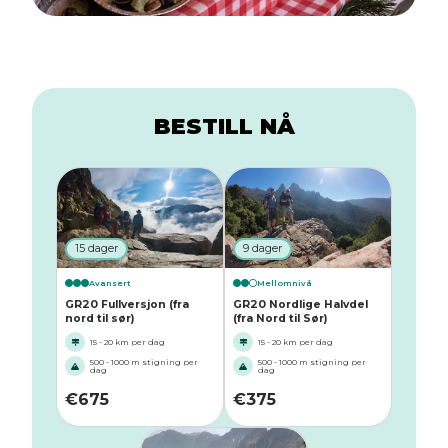
BESTILL NÅ
15 dager
9 dager
Avansert
Mellomnivå
GR20 Fullversjon (fra
GR20 Nordlige Halvdel
nord til sør)
(fra Nord til Sør)
15 - 20 km per dag
15 - 20 km per dag
500 - 1000 m stigning per
500 - 1000 m stigning per
dag
dag
€
675
€
375