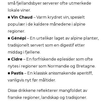
små fjellandsbyer serverer ofte utmerkede
lokale viner.
■
Vin Chaud
– Varm krydret vin, spesielt
populær i de kaldere månedene i alpine
regioner.
■
Génépi
– En urtelikør laget av alpine planter,
tradisjonelt servert som en digestif etter
middag i fjellene.
■
Cidre
– En forfriskende eplesider som ofte
nytes i regioner som Normandie og Bretagne.
■
Pastis
– En klassisk anissmakende aperitiff,
vanligvis nyt før måltider.
Disse drikkene reflekterer mangfoldet av
franske regioner, landskap og tradisjoner.