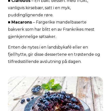
■
Clafoutis
– En bakt dessert med frukt,
vanligvis kirsebær, satt i en myk,
puddinglignende røre.
■
Macarons
– Fargerike mandelbaserte
bakverk som har blitt en av Frankrikes mest
gjenkjennelige søtsaker.
Enten de nytes i en landsbykafé eller en
fjellhytte, gir disse dessertene en trøstende og
tilfredsstillende avslutning på dagen.