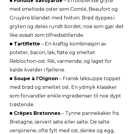
■
Fondue Savoyarde
– En boblende gryte
med smeltede oster som Comté, Beaufort og
Gruyère blandet med hvitvin. Brød dyppes i
gryten og deles rundt bordet, noe som gjør det
like sosialt som tilfredsstillende.
■
Tartiflette
– En kraftig kombinasjon av
poteter, bacon, løk, fløte og smeltet
Reblochon-ost. Rik, varmende, og laget for
kalde kvelder i fjellene.
■
Soupe à l’Oignon
– Fransk løksuppe toppet
med brød og smeltet ost. En ydmyk klassiker
som forvandler enkle ingredienser til noe dypt
trøstende.
■
Crêpes Bretonnes
– Tynne pannekaker fra
Bretagne, servert søte eller salte. De salte
versjonene, ofte fylt med ost, skinke og egg,