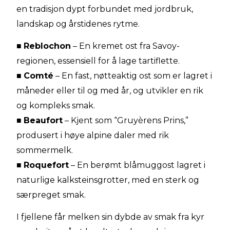
en tradisjon dypt forbundet med jordbruk,
landskap og årstidenes rytme.
■
Reblochon
– En kremet ost fra Savoy-
regionen, essensiell for å lage tartiflette.
■
Comté
– En fast, nøtteaktig ost som er lagret i
måneder eller til og med år, og utvikler en rik
og kompleks smak.
■
Beaufort
– Kjent som “Gruyèrens Prins,”
produsert i høye alpine daler med rik
sommermelk.
■
Roquefort
– En berømt blåmuggost lagret i
naturlige kalksteinsgrotter, med en sterk og
særpreget smak.
I fjellene får melken sin dybde av smak fra kyr