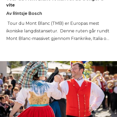
vite
Av Rintsje Bosch
Tour du Mont Blanc (TMB) er Europas mest
ikoniske langdistansetur. Denne ruten går rundt
Mont Blanc-massivet gjennom Frankrike, Italia og
Sveits. Denne hytte-til-hytte vandringen dekker
~170 km, involverer ~10 000 meter med total
oppstigning og nedstigning, og tar vanligvis 7–11
dager å fullføre. Forvent å se fantastisk alpin
natur, høye fjellpass og sjarmerende landsbyer
underveis. I denne guiden finner du alt du
trenger: høydeprofiler per etappe, anbefalte
reiseruter, overnattingsmuligheter, kostnader og
tips for å planlegge ditt eget selvstyrte Tour du
Mont Blanc-eventyr. Nøkkelfakta – Tour du