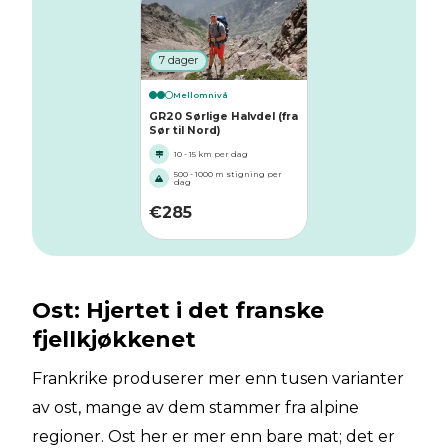
7 dager
Mellomnivå
GR20 Sørlige Halvdel (fra
Sør til Nord)
10 - 15 km per dag
500 - 1000 m stigning per
dag
€
285
Ost: Hjertet i det franske
fjellkjøkkenet
Frankrike produserer mer enn tusen varianter
av ost, mange av dem stammer fra alpine
regioner. Ost her er mer enn bare mat; det er