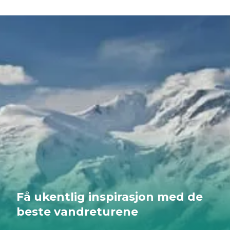
og blomstrer med alpeblomster. Høye, steinete
rygger tilhører gemser, steinbukker og rovfugler
som svever på de stigende luftstrømmene. Å gå
på tur i Frankrike betyr å bevege seg gjennom
disse lagene av liv, skritt for skritt. En stille rasling i
gresset, fløyten fra en murmeldyr eller en enkelt
edelweiss som vokser mellom steiner kan avsløre
hvor komplekse og motstandsdyktige
fjelløkosystemer virkelig er. Hvis du vil oppleve
disse landskapene på nært hold, utforsk våre
hytte-til-hytte-turer i Frankrike og oppdag
landets fjell til fots.
Få ukentlig inspirasjon med de
beste vandreturene