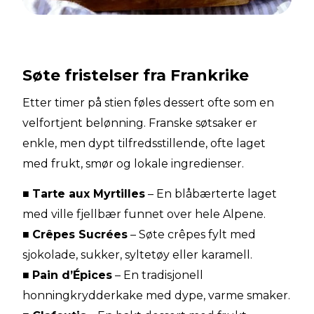
Søte fristelser fra Frankrike
Etter timer på stien føles dessert ofte som en
velfortjent belønning. Franske søtsaker er
enkle, men dypt tilfredsstillende, ofte laget
med frukt, smør og lokale ingredienser.
■
Tarte aux Myrtilles
– En blåbærterte laget
med ville fjellbær funnet over hele Alpene.
■
Crêpes Sucrées
– Søte crêpes fylt med
sjokolade, sukker, syltetøy eller karamell.
■
Pain d’Épices
– En tradisjonell
honningkrydderkake med dype, varme smaker.