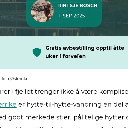
RINTSJE BOSCH
11 SEP 2025
Gratis avbestilling opptil åtte
uker i forveien
e-tur i Østerrike
rer i fjellet trenger ikke å være komplise
errike
er hytte-til-hytte-vandring en del 
ed godt merkede stier, pålitelige hytter