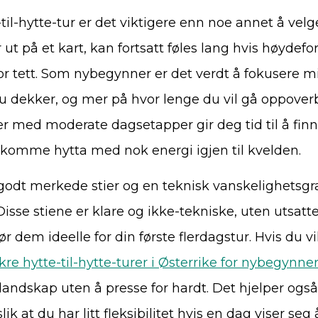
-til-hytte-tur er det viktigere enn noe annet å velge
t på et kart, kan fortsatt føles lang hvis høydefors
or tett. Som nybegynner er det verdt å fokusere m
 dekker, og mer på hvor lenge du vil gå oppove
r med moderate dagsetapper gir deg tid til å finn
komme hytta med nok energi igjen til kvelden.
godt merkede stier og en teknisk vanskelighetsgra
 Disse stiene er klare og ikke-tekniske, uten utsatte
r dem ideelle for din første flerdagstur. Hvis du vil
kre hytte-til-hytte-turer i Østerrike for nybegynne
landskap uten å presse for hardt. Det hjelper også 
slik at du har litt fleksibilitet hvis en dag viser se