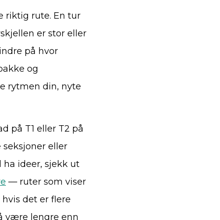
 riktig rute. En tur
kjellen er stor eller
indre på hvor
rbakke og
e rytmen din, nyte
d på T1 eller T2 på
 seksjoner eller
 ha ideer, sjekk ut
re
— ruter som viser
hvis det er flere
g å være lengre enn