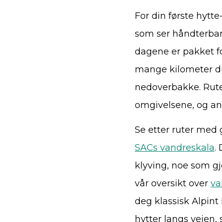
For din første hytte
som ser håndterbar u
dagene er pakket f
mange kilometer du
nedoverbakke. Rute
omgivelsene, og an
Se etter ruter med 
SACs vandreskala
.
klyving, noe som gjø
vår oversikt over
va
deg klassisk Alpint 
hytter langs veien, 