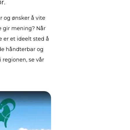
r.
r og ønsker å vite
e gir mening? Når
er et ideelt sted å
åde håndterbar og
 regionen, se vår