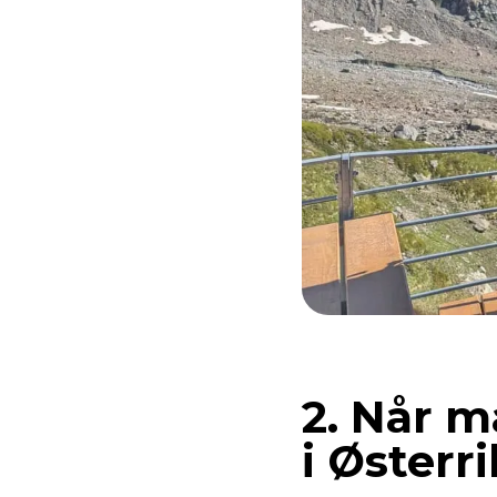
2. Når m
i Østerr