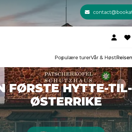
contact@booka
Populære turer
Vår & Høst
Reise
N FØRSTE HYTTE-TIL
ØSTERRIKE