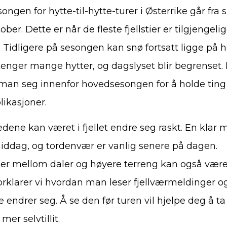
ongen for hytte-til-hytte-turer i Østerrike går fra sl
er. Dette er når de fleste fjellstier er tilgjengeli
idligere på sesongen kan snø fortsatt ligge på h
enger mange hytter, og dagslyset blir begrenset. F
r man seg innenfor hovedsesongen for å holde tin
ikasjoner.
ene kan været i fjellet endre seg raskt. En klar 
middag, og tordenvær er vanlig senere på dagen.
er mellom daler og høyere terreng kan også være 
orklarer vi hvordan man leser fjellværmeldinger 
e endrer seg. Å se den før turen vil hjelpe deg å t
er selvtillit.