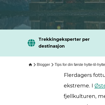
Trekkingeksperter per
destinasjon
Blogger
Tips for din første hytte-til-hytt
Flerdagers fottu
ekstreme. I
Øst
fjellkulturen, m