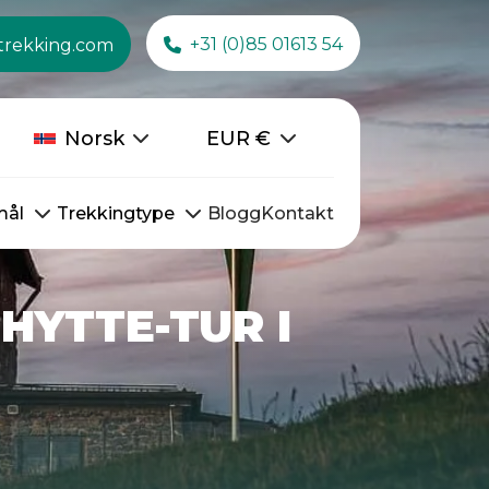
+31 (0)85 01613 54
trekking.com
Norsk
EUR
€
mål
Trekkingtype
Blogg
Kontakt
-HYTTE-TUR I