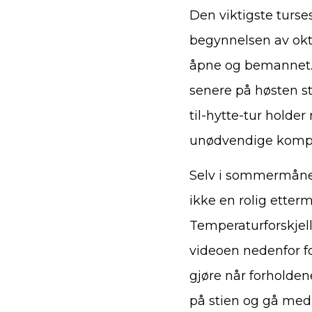
Den viktigste turses
begynnelsen av oktob
åpne og bemannet. T
senere på høsten st
til-hytte-tur holde
unødvendige kompl
Selv i sommermåned
ikke en rolig etter
Temperaturforskjell
videoen nedenfor f
gjøre når forholden
på stien og gå med m