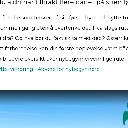
 aldri har tilbrakt flere dager på stien fø
for alle som tenker på sin første hytte-til-hytte-tu
mme i gang uten å overtenke det. Hva slags rut
å dra? Og hva bør du faktisk ta med deg? Østerrike 
tt forberedelse kan din første opplevelse være b
 bredere oversikt over nybegynnervennlige ruter i
hytte-vandring i Alpene for nybegynnere
.