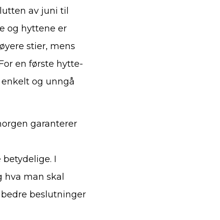
utten av juni til
ge og hyttene er
øyere stier, mens
or en første hytte-
g enkelt og unngå
morgen garanterer
betydelige. I
og hva man skal
a bedre beslutninger