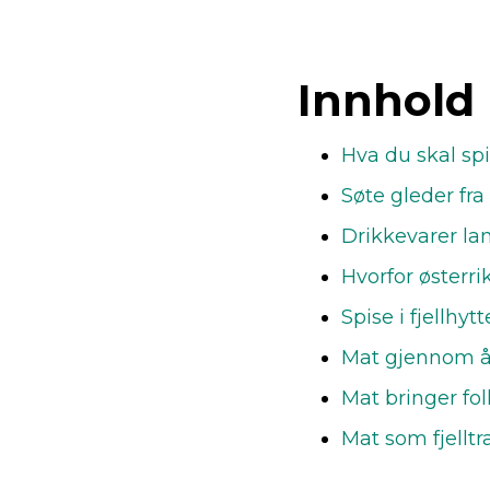
Innhold
Hva du skal spi
Søte gleder fra
Drikkevarer la
Hvorfor østerri
Spise i fjellhytt
Mat gjennom å
Mat bringer f
Mat som fjelltr