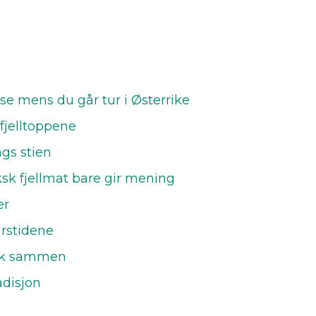
se mens du går tur i Østerrike
 fjelltoppene
ngs stien
ksk fjellmat bare gir mening
er
rstidene
olk sammen
adisjon