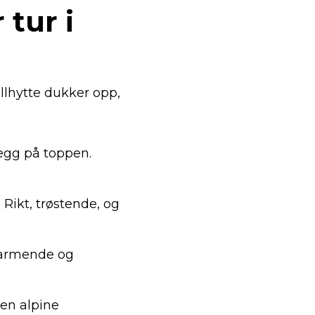
 tur i
llhytte dukker opp,
 egg på toppen.
Rikt, trøstende, og
 varmende og
en alpine