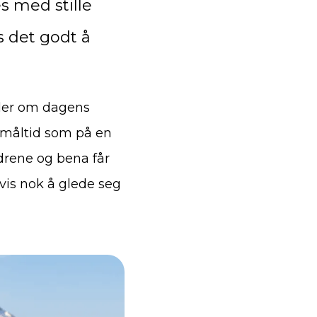
s med stille
es det godt å
dler om dagens
t måltid som på en
drene og bena får
gvis nok å glede seg