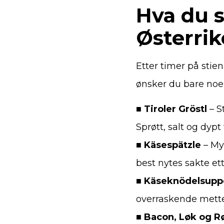
Hva du s
Østerrik
Etter timer på stie
ønsker du bare noe
■
Tiroler Gröstl
– S
Sprøtt, salt og dypt 
■
Käsespätzle
– Myk
best nytes sakte ett
■
Käseknödelsupp
overraskende mett
■
Bacon, Løk og 