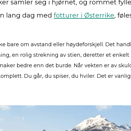
er samler seg i hjørnet, og rommet fylle
 en lang dag med
fotturer i Østerrike
, føl
kke bare om avstand eller høydeforskjell. Det han
ing, en rolig strekning av stien, deretter et enkel
maker bedre enn det burde. Når vekten er av skul
komplett. Du går, du spiser, du hviler. Det er vanli