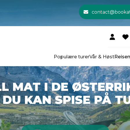
contact@booka
Populære turer
Vår & Høst
Reise
L MAT I DE ØSTERRI
 DU KAN SPISE PÅ T