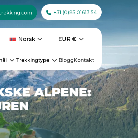
+31 (0)85 01613 54
trekking.com
Norsk
EUR
€
mål
Trekkingtype
Blogg
Kontakt
KSKE ALPENE:
UREN