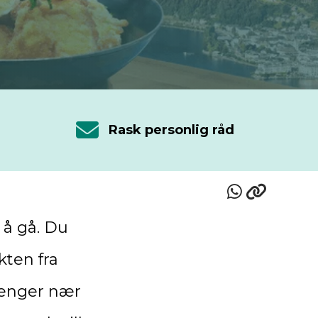
Rask personlig råd
 å gå. Du
kten fra
 henger nær