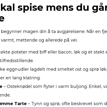
kal spise mens du går
e
n begynner magen din å ta avgjørelsene. Når en fje
 varmt, mettende og allerede på vei.
tekte poteter med biff eller bacon, løk og et stekt
tilfredsstillende.
e eggnudler lagdelt med smeltet ost og sprø løk. 
er en lang klatring.
e
– Osteknødel som flyter i varm buljong. Enkel,
ende.
Rømme Tarte
– Tynn og sprø, ofte beskrevet som d