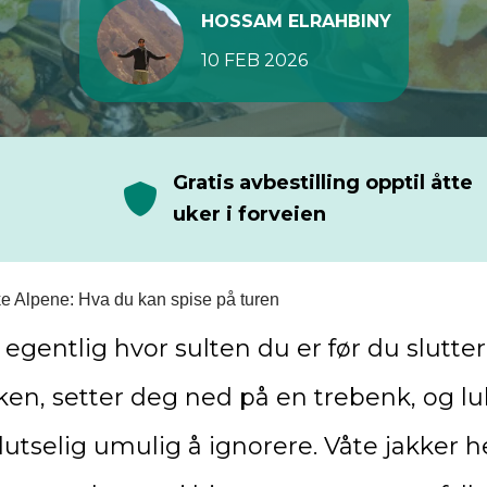
HOSSAM ELRAHBINY
10 FEB 2026
Gratis avbestilling opptil åtte
uker i forveien
ske Alpene: Hva du kan spise på turen
egentlig hvor sulten du er før du slutter
ken, setter deg ned på en trebenk, og lu
plutselig umulig å ignorere. Våte jakker