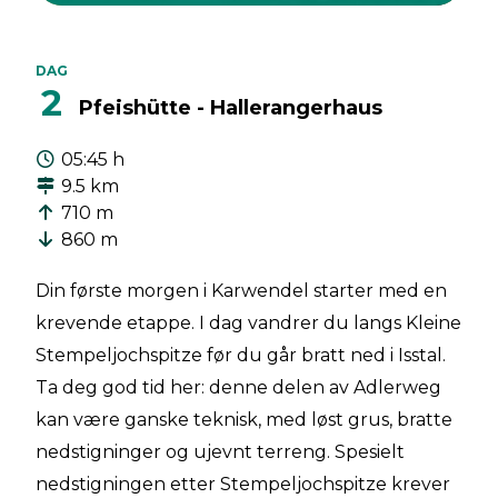
DAG
2
Pfeishütte - Hallerangerhaus
05:45 h
9.5 km
710 m
860 m
Din første morgen i Karwendel starter med en
krevende etappe. I dag vandrer du langs Kleine
Stempeljochspitze før du går bratt ned i Isstal.
Ta deg god tid her: denne delen av Adlerweg
kan være ganske teknisk, med løst grus, bratte
nedstigninger og ujevnt terreng. Spesielt
nedstigningen etter Stempeljochspitze krever