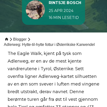
RINTSJE BOSCH
25 APR 2024
16 MIN LESETID
Blogger
Adlerweg: Hytte-til-hytte fottur i Østerrikske Karwendel
The Eagle Walk, kjent på tysk som
Adlerweg, er en av de mest kjente
vandrerutene i Tyrol, Østerrike. Sett
ovenfra ligner Adlerweg-kartet silhuetten
av en ørn som svever i luften med vingene
bredt utstrakt, derav navnet. Denne
berømte turen går fra øst til vest gjennom