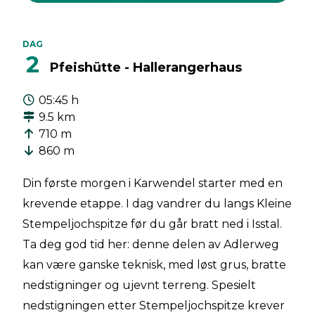
DAG
2
Pfeishütte - Hallerangerhaus
05:45 h
9.5 km
710 m
860 m
Din første morgen i Karwendel starter med en
krevende etappe. I dag vandrer du langs Kleine
Stempeljochspitze før du går bratt ned i Isstal.
Ta deg god tid her: denne delen av Adlerweg
kan være ganske teknisk, med løst grus, bratte
nedstigninger og ujevnt terreng. Spesielt
nedstigningen etter Stempeljochspitze krever