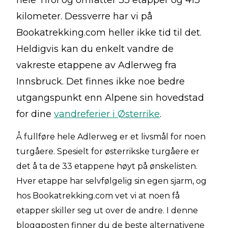
hele Tirol og omfatter 33 etapper og 413
kilometer. Dessverre har vi på
Bookatrekking.com heller ikke tid til det.
Heldigvis kan du enkelt vandre de
vakreste etappene av Adlerweg fra
Innsbruck. Det finnes ikke noe bedre
utgangspunkt enn Alpene sin hovedstad
for dine
vandreferier i Østerrike
.
Å fullføre hele Adlerweg er et livsmål for noen
turgåere. Spesielt for østerrikske turgåere er
det å ta de 33 etappene høyt på ønskelisten.
Hver etappe har selvfølgelig sin egen sjarm, og
hos Bookatrekking.com vet vi at noen få
etapper skiller seg ut over de andre. I denne
bloggposten finner du de beste alternativene