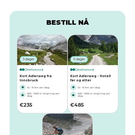
BESTILL NÅ
3 dager
5 dager
Mellomnivå
Mellomnivå
Kort Adlerweg fra
Kort Adlerweg - Hotell
Innsbruck
før og etter
10 - 15 km per dag
10 - 15 km per dag
500 - 1000 m stigning per
500 - 1000 m stigning per
dag
dag
€
235
€
485