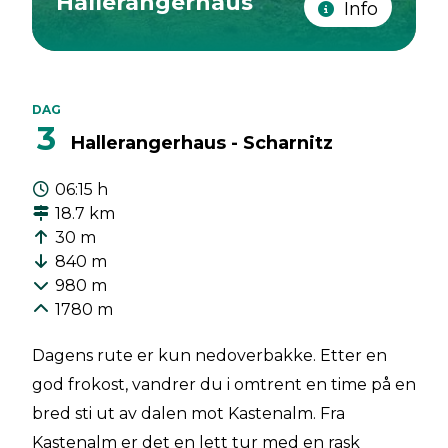
Hallerangerhaus
Info
DAG
3
Hallerangerhaus - Scharnitz
06:15 h
18.7 km
30 m
840 m
980 m
1780 m
Dagens rute er kun nedoverbakke. Etter en
god frokost, vandrer du i omtrent en time på en
bred sti ut av dalen mot Kastenalm. Fra
Kastenalm er det en lett tur med en rask