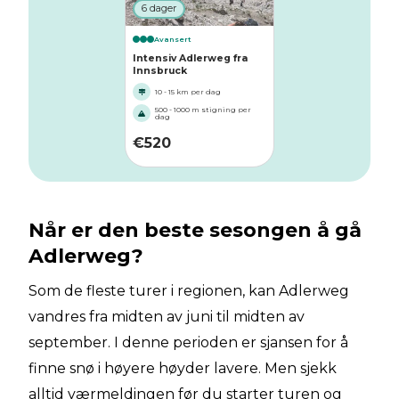
6 dager
Avansert
Intensiv Adlerweg fra
Innsbruck
10 - 15 km per dag
500 - 1000 m stigning per
dag
€
520
Når er den beste sesongen å gå
Adlerweg?
Som de fleste turer i regionen, kan Adlerweg
vandres fra midten av juni til midten av
september. I denne perioden er sjansen for å
finne snø i høyere høyder lavere. Men sjekk
alltid værmeldingen før du starter turen og