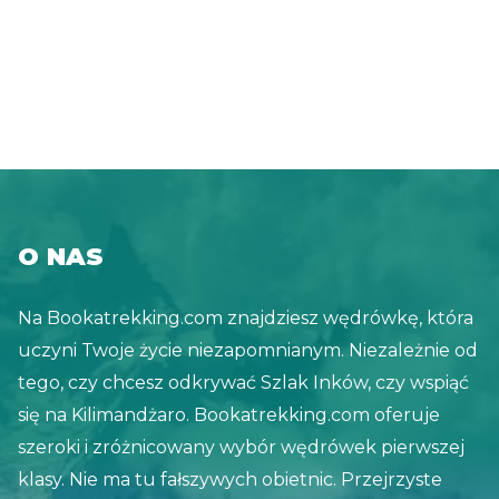
pytań dotyczących lotów, autobusów i
katamaranów, więc postanowiliśmy wszystko
zebrać w jednym wpisie na blogu. Vamos!
O NAS
Na Bookatrekking.com znajdziesz wędrówkę, która
uczyni Twoje życie niezapomnianym. Niezależnie od
tego, czy chcesz odkrywać Szlak Inków, czy wspiąć
się na Kilimandżaro. Bookatrekking.com oferuje
szeroki i zróżnicowany wybór wędrówek pierwszej
klasy. Nie ma tu fałszywych obietnic. Przejrzyste