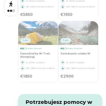
15 - 20 km na dzień
15 - 20 km na dzień
250 - 500 m wzrost na dzień
500 - 1000 m wzrost na dzień
€
5850
€
1950
5 dni
5 dni
Średni Poziom
Średni Poziom
Samodzielny W-Trek
Zwiedzanie szlaku W
(Kemping)
15 - 20 km na dzień
15 - 20 km na dzień
500 - 1000 m wzrost na dzień
500 - 1000 m wzrost na dzień
€
1850
€
2900
Potrzebujesz pomocy w