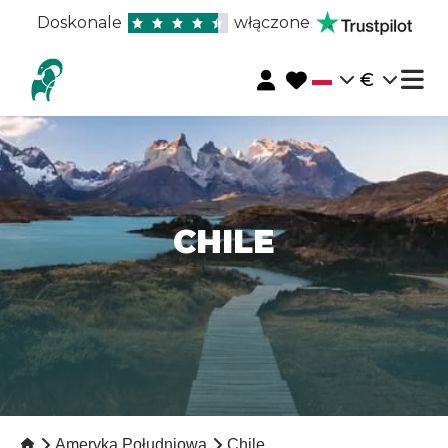
Doskonale
włączone
€
CHILE
Ameryka Południowa
Chile