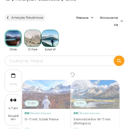
Ameryka Południowa
Polecane
Wznoszenie
się
Chile
O-Trek
Szlak W
Kiedy
10 dni
5 dni
4-7 dni
Średni Poziom
Średni Poziom
Ponad 8
O-Trek: Szlak Paine
Samodzielne W-Trek
dni
(Refugios)