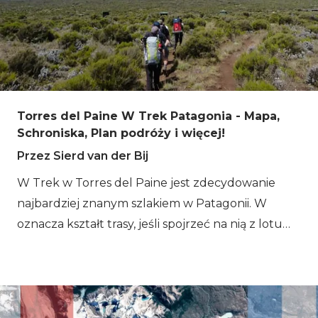
Torres del Paine W Trek Patagonia - Mapa,
Schroniska, Plan podróży i więcej!
Przez Sierd van der Bij
W Trek w Torres del Paine jest zdecydowanie
najbardziej znanym szlakiem w Patagonii. W
oznacza kształt trasy, jeśli spojrzeć na nią z lotu
ptaka. Istnieje wiele opcji, jeśli chcesz zdobyć ten
masyw. Chociaż W trek jest najkrótszy, obejmuje
najpiękniejsze atrakcje Parku Narodowego Torres
del Paine. W tym wpisie na blogu opowiemy Ci