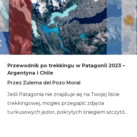
wszystko, co musisz wiedzieć o refugiach na W-
treku, mapie, trasie i nie tylko!
Przewodnik po trekkingu w Patagonii 2023 –
Argentyna i Chile
Przez Zulema del Pozo Moral
Jeśli Patagonia nie znajduje się na Twojej liście
trekkingowej, mogłeś przegapić zdjęcia
turkusowych jezior, pokrytych śniegiem szczytów
i najbardziej dramatycznych lodowców.
Rzeczywiście, mówiąc o trekkingu w Patagonii, nie