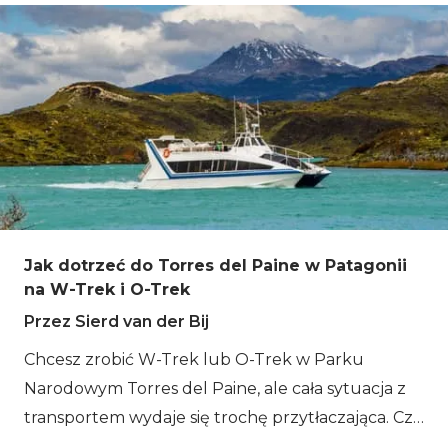
mamy na myśli słynnej marki odzieżowej.
Patagonia to obszar o powierzchni niemal 1
miliona (!) kilometrów kwadratowych, podzielony
między Argentynę i Chile. Jest ogromny, więc od
czego zacząć? Twój trekking w Patagonii zaczyna
się właśnie tutaj.
Jak dotrzeć do Torres del Paine w Patagonii
na W-Trek i O-Trek
Przez Sierd van der Bij
Chcesz zrobić W-Trek lub O-Trek w Parku
Narodowym Torres del Paine, ale cała sytuacja z
transportem wydaje się trochę przytłaczająca. Czy
jednak tak jest? Dostajemy wiele podobnych