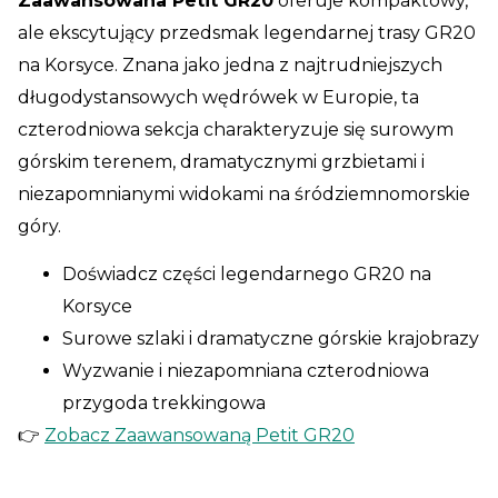
Zaawansowana Petit GR20
oferuje kompaktowy,
ale ekscytujący przedsmak legendarnej trasy GR20
na Korsyce. Znana jako jedna z najtrudniejszych
długodystansowych wędrówek w Europie, ta
czterodniowa sekcja charakteryzuje się surowym
górskim terenem, dramatycznymi grzbietami i
niezapomnianymi widokami na śródziemnomorskie
góry.
Doświadcz części legendarnego GR20 na
Korsyce
Surowe szlaki i dramatyczne górskie krajobrazy
Wyzwanie i niezapomniana czterodniowa
przygoda trekkingowa
👉
Zobacz Zaawansowaną Petit GR20