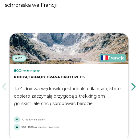
schroniska we Francji.
Francja
4 dni
Początkujący
POCZĄTKUJĄCY TRASA CAUTERETS
Ta 4-dniowa wędrówka jest idealna dla osób, które
dopiero zaczynają przygodę z trekkingiem
górskim, ale chcą spróbować bardziej
intensywnych dni i dłuższych odcinków.
Rozpoczynając i kończąc w malowniczym
10 - 15 km na dzień
uzdrowiskowym miasteczku Cauterets, trasa
500 - 1000 m wzrost na dzień
prowadzi przez alpejskie doliny i wzdłuż