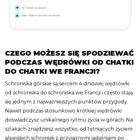
wapienne klify, z noclegami w schroniskach Sales,
10 - 15 km na dzień
Fonts i Alfred Wills. Idealne dla doświadczonych
500 - 1000 m wzrost na dzień
wędrowców szukających prawdziwej górskiej
przygody w pobliżu Mont Blanc.
CZEGO MOŻESZ SIĘ SPODZIEWAĆ
PODCZAS WĘDRÓWKI OD CHATKI
DO CHATKI WE FRANCJI?
Schroniska górskie są sercem 4-dniowej wędrówki
od schroniska do schroniska we Francji i często stają
się jednym z najważniejszych punktów przygody.
Nawet podczas stosunkowo krótkiej wędrówki
doświadczysz unikalnego rytmu życia w górach. Na
szlakach znajdziesz wszystko, od tętniących życiem
alpejskich schronisk z przyjaznymi jadalniami po