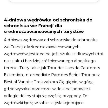
krystalicznie czystych jezior, przechodząc przez
malownicze lasy w Parku Narodowym Pirenejów.
Dzięki łatwym do pokonania etapom i wyraźnie
oznakowanym szlakom, jest idealna dla
4-dniowa wędrówka od schroniska do
początkujących, którzy szukają kolejnego kroku.
schroniska we Francji dla
średniozaawansowanych turystów
4-dniowa wędrówka od schroniska do schroniska
we Francji dla średniozaawansowanych
wędrowców jest idealna, jeśli szukasz dłuższych dni
na szlaku i bardziej zróżnicowanego alpejskiego
terenu. Trasy takie jak Tour des Lacs de Cauterets
Extension, Intermediate Parc des Écrins Tour oraz
Best of Vanoise Trek zabiorą Cię głębiej w góry,
gdzie wysokie przełęcze, widoki na lodowce i
odległe doliny stają się częścią przygody. Te
wędrówki łączą w sobie satysfakcjonujące