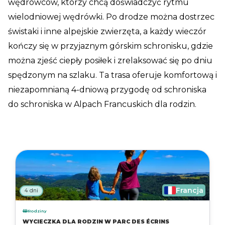
wędrowców, którzy chcą doświadczyć rytmu
wielodniowej wędrówki. Po drodze można dostrzec
świstaki i inne alpejskie zwierzęta, a każdy wieczór
kończy się w przyjaznym górskim schronisku, gdzie
można zjeść ciepły posiłek i zrelaksować się po dniu
spędzonym na szlaku. Ta trasa oferuje komfortową i
niezapomnianą 4-dniową przygodę od schroniska
do schroniska w Alpach Francuskich dla rodzin.
Francja
4 dni
Rodziny
WYCIECZKA DLA RODZIN W PARC DES ÉCRINS