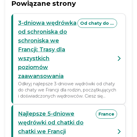
Powiązane strony
3-dniowa wędrówka
Od chaty do chaty
od schroniska do
schroniska we
Francji: Trasy dla
wszystkich
poziomów
zaawansowania
Odkryj najlepsze 3-dniowe wędrówki od chaty
do chaty we Francji dla rodzin, początkujących
i doświadczonych wędrowców. Ciesz się
alpejskimi szlakami, przytulnymi schroniskami i
widokami na góry.
Najlepsze 5-dniowe
France
wędrówki od chatki do
chatki we Francji