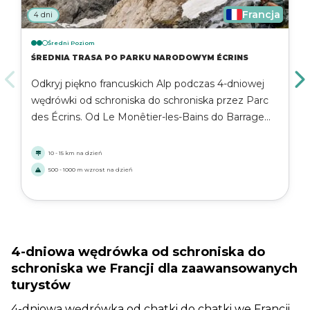
Francja
4 dni
Średni Poziom
ŚREDNIA TRASA PO PARKU NARODOWYM ÉCRINS
Odkryj piękno francuskich Alp podczas 4-dniowej
wędrówki od schroniska do schroniska przez Parc
des Écrins. Od Le Monêtier-les-Bains do Barrage
du Chambon ta trasa oferuje alpejskie łąki,
lodowcowe doliny i przytulne górskie schroniska.
10 - 15 km na dzień
Idealna dla średniozaawansowanych wędrowców
500 - 1000 m wzrost na dzień
szukających połączenia wyzwań, spokoju i
zapierających dech w piersiach widoków.
4-dniowa wędrówka od schroniska do
schroniska we Francji dla zaawansowanych
turystów
4-dniowa wędrówka od chatki do chatki we Francji