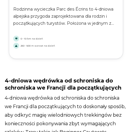
Rodzinna wycieczka Parc des Écrins to 4-dniowa
alpejska przygoda zaprojektowana dla rodzin i
początkujących turystów. Położona w jednym z
najpiękniejszych parków narodowych Francji, trasa
łączy łagodne szlaki górskie, zielone doliny i
0 - 10 km na dzień
zapierające dech w piersiach widoki na lodowce i
250 - 500 m wzrost na dzień
szczyty alpejskie. To doskonały sposób, aby
wprowadzić dzieci w magię wędrówek po Alpach.
4-dniowa wędrówka od schroniska do
schroniska we Francji dla początkujących
4-dniowa wędrówka od schroniska do schroniska
we Francji dla początkujących to doskonały sposób,
aby odkryć magię wielodniowych trekkingów bez
konieczności pokonywania zbyt wymagających