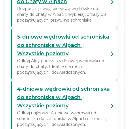
do Chaty w Alpach
Rozpocznij swoją pierwszą wędrówkę od
chaty do chaty w Alpach, wybierając trasy dla
początkujących, przytulne schroniska i
zapierające dech w piersiach widoki. Odkrywaj
alpejskie przygody trwające od 3 do 6 dni bez
5-dniowe wędrówki od schroniska
żadnego stresu.
do schroniska w Alpach |
Wszystkie poziomy
Odkryj Alpy podczas 5-dniowej wędrówki od
chaty do chaty. Idealne dla rodzin,
początkujących i doświadczonych
wędrowców. Malownicze trasy, przytulne
chaty.
4-dniowe wędrówki od schroniska
do schroniska w Alpach |
Wszystkie poziomy
Odkryj najlepsze 4-dniowe wędrówki od
schroniska do schroniska w Alpach dla rodzin,
początkujących i doświadczonych