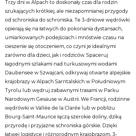
Trzy dni w Alpach to doskonały czas dla rodzin
szukających krótkiej, ale niezapomnianej przygody
od schroniska do schroniska. Te 3-dniowe wędrówki
opierają się na łatwych do pokonania dystansach,
umiarkowanych podejściach i mnóstwie czasu na
cieszenie się otoczeniem, co czyni je idealnymi
zarówno dla dzieci, jak i rodziców. Spaceruj
łagodnymi szlakami nad turkusowymi wodami
Daubensee w Szwajcarii, odkrywaj otwarte alpejskie
krajobrazy w Alpach Sarntalskich w Południowym
Tyrolu lub wędruj zabawnymi trasami w Parku
Narodowym Gesäuse w Austrii. We Francji, rodzinne
wędrówki w Vallée de la Clarée lub w pobliżu
Bourg-Saint-Maurice łączą szerokie doliny, dziką
przyrodę i przyjazne schroniska górskie. Dzięki
łatwej logistyce i różnorodnym krajobrazom, 3-