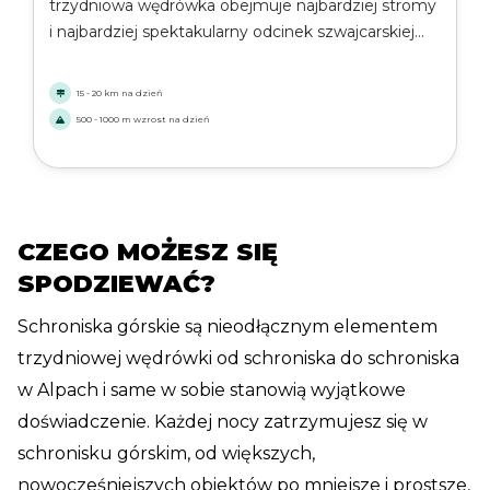
trzydniowa wędrówka obejmuje najbardziej stromy
i najbardziej spektakularny odcinek szwajcarskiej
części. Oczekuj wysokich przełęczy, dzikiego
terenu i wymagających etapów. Idealne dla
15 - 20 km na dzień
doświadczonych wędrowców pragnących
500 - 1000 m wzrost na dzień
zastrzyku adrenaliny na krótszej trasie.
CZEGO MOŻESZ SIĘ
SPODZIEWAĆ?
Schroniska górskie są nieodłącznym elementem
trzydniowej wędrówki od schroniska do schroniska
w Alpach i same w sobie stanowią wyjątkowe
doświadczenie. Każdej nocy zatrzymujesz się w
schronisku górskim, od większych,
nowocześniejszych obiektów po mniejsze i prostsze,