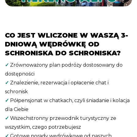
CO JEST WLICZONE W WASZĄ 3-
DNIOWĄ WĘDRÓWKĘ OD
SCHRONISKA DO SCHRONISKA?
✓
Zrównoważony plan podróży dostosowany do
dostępności
✓
Znalezienie, rezerwacja i opłacenie chat i
schronisk
✓
Półpensjonat w chatkach, czyli śniadanie i kolacja
dla Ciebie
✓
Wszechstronny przewodnik turystyczny ze
wszystkim, czego potrzebujesz
✓
Gotowe porady wędrówkowe od naszych