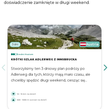
doświadczenie zamknięte w długi weekend.
Austria
3 dni
Średni Poziom
KRÓTKI SZLAK ADLERWEG Z INNSBRUCKA
Stworzyliśmy ten 3-dniowy plan podróży po
Adlerweg dla tych, którzy mają mało czasu, ale
chcieliby spędzić długi weekend, ciesząc się
pięknem regionu Tyrolu. Odkryj piękno Adlerweg z
tą krótką wędrówką i spaceruj przez doliny, jeziora,
10 - 15 km na dzień
rzeki, grzbiety i wiele więcej!
500 - 1000 m wzrost na dzień