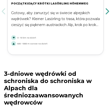
POCZĄTKUJĄCY KRÓTKI LASÖRLING HÖHENWEG
Gotowy, aby zanurzyć się w świecie alpejskich
wędrówek? Kleiner Lasörling to trasa, która pozwala
cieszyć się pięknem austriackich Alp, krok po kroku.
Zaprojektowana z myślą o początkujących, ta
krótsza trasa oferuje zapierające dech w piersiach
0 - 10 km na dzień
widoki, spokojne szlaki i przytulne schroniska, nie
500 - 1000 m wzrost na dzień
zmuszając Cię do przekraczania swoich granic.
3-dniowe wędrówki od
schroniska do schroniska w
Alpach dla
średniozaawansowanych
wędrowców