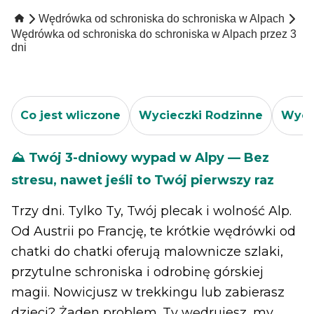
Wędrówka od schroniska do schroniska w Alpach
Wędrówka od schroniska do schroniska w Alpach przez 3
dni
Co jest wliczone
Wycieczki Rodzinne
Wycie
⛰️ Twój 3-dniowy wypad w Alpy — Bez
stresu, nawet jeśli to Twój pierwszy raz
Trzy dni. Tylko Ty, Twój plecak i wolność Alp.
Od Austrii po Francję, te krótkie wędrówki od
chatki do chatki oferują malownicze szlaki,
przytulne schroniska i odrobinę górskiej
magii. Nowicjusz w trekkingu lub zabierasz
dzieci? Żaden problem. Ty wędrujesz, my