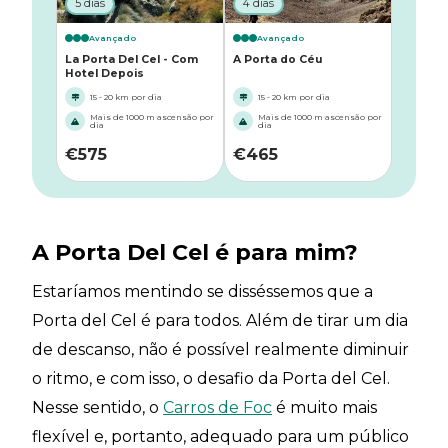
5 dias
4 dias
Avançado
Avançado
La Porta Del Cel - Com
A Porta do Céu
Hotel Depois
15 - 20 km por dia
15 - 20 km por dia
Mais de 1000 m ascensão por
Mais de 1000 m ascensão por
dia
dia
€
575
€
465
A Porta Del Cel é para mim?
Estaríamos mentindo se disséssemos que a
Porta del Cel é para todos. Além de tirar um dia
de descanso, não é possível realmente diminuir
o ritmo, e com isso, o desafio da Porta del Cel.
Nesse sentido, o
Carros de Foc
é muito mais
flexível e, portanto, adequado para um público