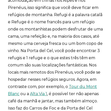
acomodação em trilhas nos Alpes e nos
Pirenéus, isso significa que você deve ficar em
refúgios de montanha. Refugi é a palavra catalã
e Refuge é o nome francês para um refúgio
onde os montanhistas podem desfrutar de uma
cama, uma refeição e, na maioria dos casos, até
mesmo uma cerveja fresca ou um bom copo de
vinho. Na Porta del Cel, você pode encontrar 3
refugis e 1 refuge e o que estes três têm em
comum são suas localizações fantásticas. Nos
locais mais remotos dos Pirenéus, você pode se
hospedar nesses refúgios seguros. Agora, em
contraste com, por exemplo, o
Tour du Mont
Blanc
ou a
Alta Via 1
, é possível ter não apenas
café da manhã e jantar, mas também almoço.
Isso faz do Carros de Foc e da Porta del Cel