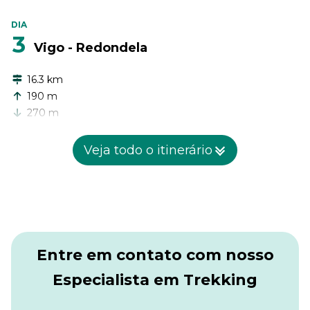
DIA
3
Vigo - Redondela
16.3 km
190 m
270 m
Hoje você partirá de Vigo e admirará as baías do Oceano
Veja todo o itinerário
Atlântico. Além disso, poderá desfrutar de vistas sobre as
colinas e pastagens ao redor. Hoje, a rota termina em
Redondela, uma cidade encantadora com, sem dúvida, um
agradável terraço para encerrar o dia.
Entre em contato com nosso
Especialista em Trekking