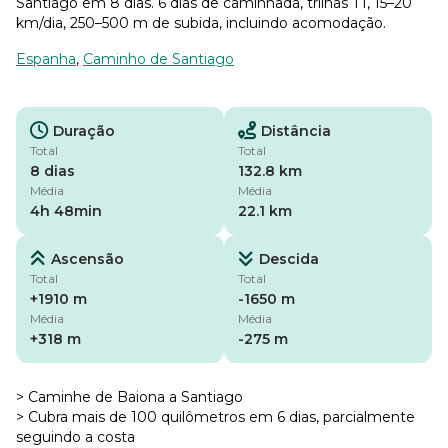
Santiago em 8 dias. 6 dias de caminhada, trilhas T1, 15–20
km/dia, 250–500 m de subida, incluindo acomodação.
Espanha
,
Caminho de Santiago
Duração
Distância
Total
Total
8 dias
132.8 km
Média
Média
4h 48min
22.1 km
Ascensão
Descida
Total
Total
+1910 m
-1650 m
Média
Média
+318 m
-275 m
> Caminhe de Baiona a Santiago
> Cubra mais de 100 quilômetros em 6 dias, parcialmente
seguindo a costa