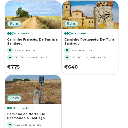
8 dias
8 dias
Intermediário
Intermediário
Caminho Francês: De Sarria a
Caminho Português: De Tui a
Santiago
Santiago
15 - 20 km por dia
15 - 20 km por dia
250 - 500 m ascensão por dia
250 - 500 m ascensão por dia
€
775
€
640
7 dias
Intermediário
Caminho do Norte: De
Baamonde a Santiago
Mais de 20 km por dia