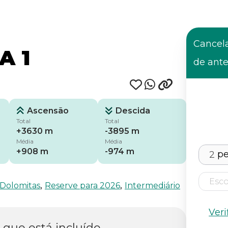
Cancel
A 1
de ant
Ascensão
Descida
Total
Total
+3630 m
-3895 m
Média
Média
+908 m
-974 m
pe
,
,
Dolomitas
Reserve para 2026
Intermediário
Veri
 que está incluído