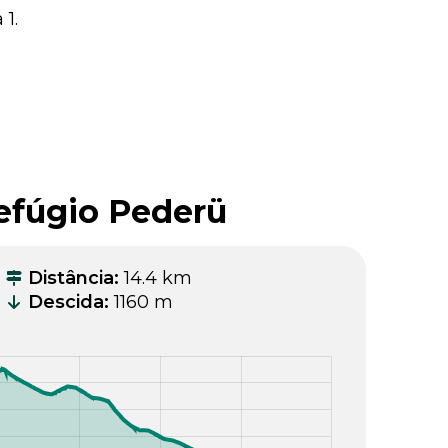
 1.
Refúgio Pederü
Distância
:
14.4 km
Descida
:
1160 m