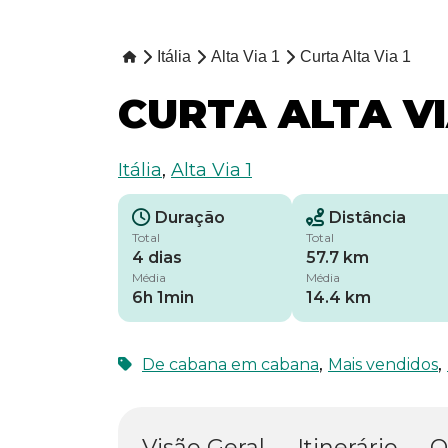
Itália
Alta Via 1
Curta Alta Via 1
CURTA ALTA VI
Itália
,
Alta Via 1
Duração
Distância
Total
Total
4 dias
57.7 km
Média
Média
6h 1min
14.4 km
,
,
De cabana em cabana
Mais vendidos
Visão Geral
Itinerário
O