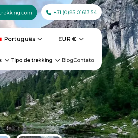
+31 (0)85 01613 54
trekking.com
Português
EUR
€
s
Tipo de trekking
Blog
Contato