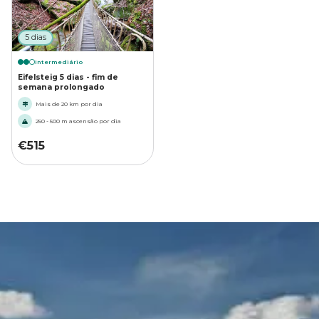
5 dias
Intermediário
Eifelsteig 5 dias - fim de
semana prolongado
Mais de 20 km por dia
250 - 500 m ascensão por dia
€
515