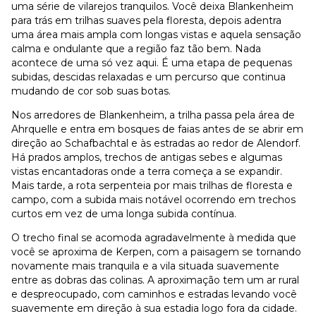
uma série de vilarejos tranquilos. Você deixa Blankenheim
para trás em trilhas suaves pela floresta, depois adentra
uma área mais ampla com longas vistas e aquela sensação
calma e ondulante que a região faz tão bem. Nada
acontece de uma só vez aqui. É uma etapa de pequenas
subidas, descidas relaxadas e um percurso que continua
mudando de cor sob suas botas.
Nos arredores de Blankenheim, a trilha passa pela área de
Ahrquelle e entra em bosques de faias antes de se abrir em
direção ao Schafbachtal e às estradas ao redor de Alendorf.
Há prados amplos, trechos de antigas sebes e algumas
vistas encantadoras onde a terra começa a se expandir.
Mais tarde, a rota serpenteia por mais trilhas de floresta e
campo, com a subida mais notável ocorrendo em trechos
curtos em vez de uma longa subida contínua.
O trecho final se acomoda agradavelmente à medida que
você se aproxima de Kerpen, com a paisagem se tornando
novamente mais tranquila e a vila situada suavemente
entre as dobras das colinas. A aproximação tem um ar rural
e despreocupado, com caminhos e estradas levando você
suavemente em direção à sua estadia logo fora da cidade.