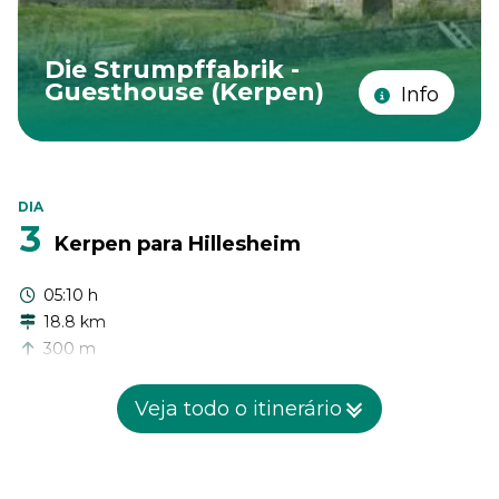
Die Strumpffabrik -
Guesthouse (Kerpen)
Info
DIA
3
Kerpen para Hillesheim
05:10 h
18.8 km
300 m
310 m
Veja todo o itinerário
Esta etapa parece compacta, mas continua mudando de
forma à medida que você caminha da tranquila periferia de
Kerpen em direção ao pequeno movimento de Hillesheim.
Antes de chegar à vila, a rota primeiro passa pela Nohner