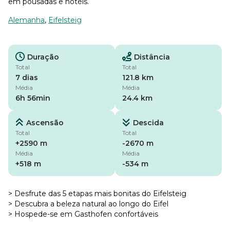
em pousadas e hotéis.
Alemanha
,
Eifelsteig
Duração
Distância
Total
Total
7 dias
121.8 km
Média
Média
6h 56min
24.4 km
Ascensão
Descida
Total
Total
+2590 m
-2670 m
Média
Média
+518 m
-534 m
> Desfrute das 5 etapas mais bonitas do Eifelsteig
> Descubra a beleza natural ao longo do Eifel
> Hospede-se em Gasthofen confortáveis