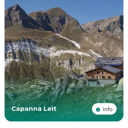
Capanna Leìt
Info