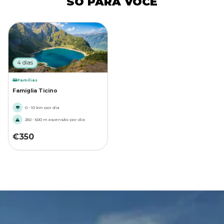
SÓ PARA VOCÊ
4 dias
Famílias
Famiglia Ticino
0 - 10 km por dia
250 - 500 m ascensão por dia
€
350