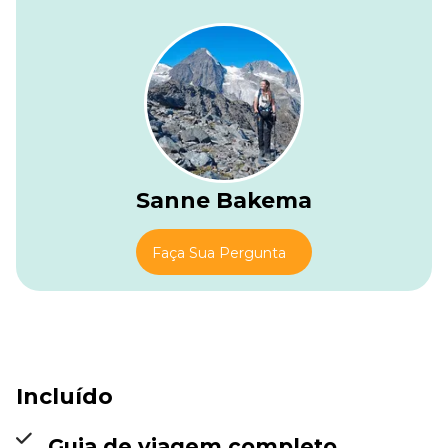
caminho serpenteia por prados alpinos e passa por cristas
rochosas. Marmotas podem assobiar das encostas, e há
muito espaço para parar, lanchar e absorver tudo isso.
À medida que o vale se abre, você desce em direção à
Capanna Campo Tencia. É a mistura perfeita de aventura e
conforto, com um refúgio de montanha no final que
parece ter sido feito só para você.
Sanne Bakema
Faça Sua Pergunta
Incluído
Guia de viagem completo