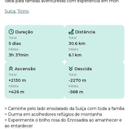
Ideal para famílias aventureiras com experiência em mon
Suíça
,
Ticino
Duração
Distância
Total
Total
5 dias
30.6 km
Média
Média
3h 37min
6.1 km
Ascensão
Descida
Total
Total
+2130 m
-2270 m
Média
Média
+426 m
-568 m
> Caminhe pelo lado ensolarado da Suíça com toda a família
> Durma em acolhedores refúgios de montanha
> Experimente o brilho rosa do Enrosadira ao amanhecer e
ao entardecer