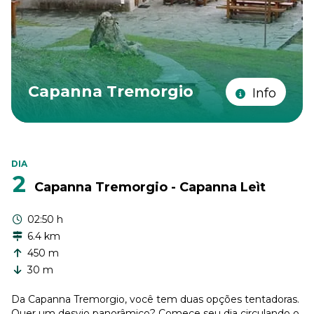
Capanna Tremorgio
Info
DIA
2
Capanna Tremorgio - Capanna Leìt
02:50 h
6.4 km
450 m
30 m
Da Capanna Tremorgio, você tem duas opções tentadoras.
Quer um desvio panorâmico? Comece seu dia circulando o