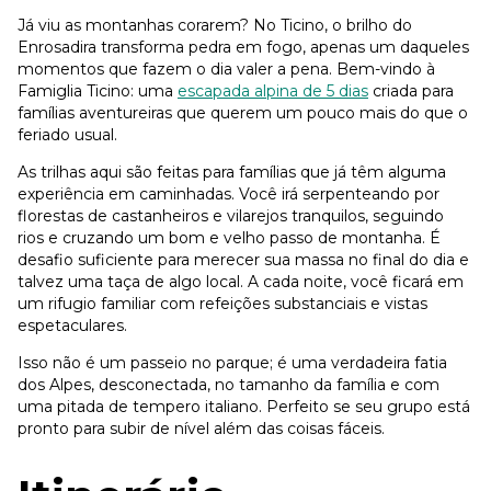
Já viu as montanhas corarem? No Ticino, o brilho do
Enrosadira transforma pedra em fogo, apenas um daqueles
momentos que fazem o dia valer a pena. Bem-vindo à
Famiglia Ticino: uma
escapada alpina de 5 dias
criada para
famílias aventureiras que querem um pouco mais do que o
feriado usual.
As trilhas aqui são feitas para famílias que já têm alguma
experiência em caminhadas. Você irá serpenteando por
florestas de castanheiros e vilarejos tranquilos, seguindo
rios e cruzando um bom e velho passo de montanha. É
desafio suficiente para merecer sua massa no final do dia e
talvez uma taça de algo local. A cada noite, você ficará em
um rifugio familiar com refeições substanciais e vistas
espetaculares.
Isso não é um passeio no parque; é uma verdadeira fatia
dos Alpes, desconectada, no tamanho da família e com
uma pitada de tempero italiano. Perfeito se seu grupo está
pronto para subir de nível além das coisas fáceis.