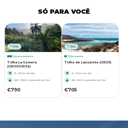
SÓ PARA VOCÊ
7 dias
7 dias
Intermediário
Iniciante
Trilha La Gomera
Trilho de Lanzarote (GR131)
(GR131/GR132)
15 - 20 km por dia
10 - 15 km por dia
500 - 1000 m ascensão por dia
250 - 500 m ascensão por dia
€
790
€
705