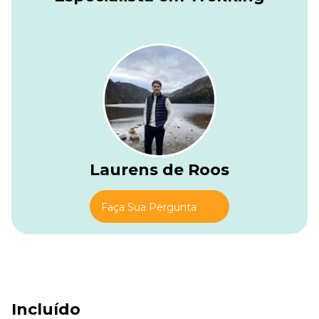
passa pelo flanco sombrio de Birigoyo e, mais tarde, pelos
crateras rasgadas de Hoyo Negro e Duraznero. As cores
mudam do preto profundo ao vermelho enferrujado à
medida que o terreno se torna mais selvagem. Acima de
tudo, picos como Deseadas a 1945 metros se elevam com
uma grandeza tranquila.
A longa descida em direção a Los Canarios suaviza
novamente a paisagem. Os pinheiros retornam, pequenas
fazendas aparecem e o deserto vulcânico lentamente dá
lugar aos sons calorosos da aldeia. Sua acomodação espera
nas ruas calmas do vilarejo, um ponto de descanso suave
Laurens de Roos
após um dia caminhando pela espinha dorsal viva da ilha.
Faça Sua Pergunta
Incluído