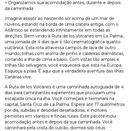
> Organizamos sua acomodação antes, durante e depois
da caminhada
Imagine assistir ao nascer do sol acima de um mar de
nuvens, estando na borda de uma cratera antiga, com o
Atlântico se estendendo infinitamente em todas as
direções. Bem-vindo à Ruta de los Volcanes em La Palma,
uma jornada de 4 dias que é tão cinematográfica quanto
vulcânica. Esta rota atravessa campos de lava de outro
mundo, trilhas com aroma de pinho e caldeiras dramáticas,
cortando a ilha de cima a baixo. Com vistas tão amplas e
trilhas tão selvagens, você esquecerá que está na Europa.
Esqueça a praia. É aqui que a verdadeira aventura das Ilhas
Canárias vive.
A Ruta de los Volcanes é uma caminhada autoguiada de 4
dias para caminhantes experientes que procuram uma
escapada única na ilha. Você começará e terminará na
capital, Santa Cruz de La Palma. Espere até 17 quilômetros
por dia, subidas e descidas desafiadoras, e incríveis
pernoites em vilarejos e fincas rurais. Este pacote inclui
acomodação antes e depois da sua caminhada. Você
caminhará pela crista do vulcão, dormirá sob céus