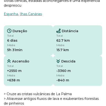
Rotas cênicas, estadias aconchegantes e uma experiência
despreocu
Espanha
,
Ilhas Canárias
Duração
Distância
Total
Total
6 dias
62.7 km
Média
Média
5h 31min
15.7 km
Ascensão
Descida
Total
Total
+2550 m
-3360 m
Média
Média
+638 m
-840 m
> Cruze as cristas vulcânicas de La Palma
> Atravesse antigos fluxos de lava e exuberantes florestas
de pinheiros