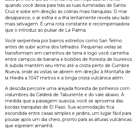
quando você deixa para trás as ruas iluminadas de Santa
Cruz e sobe em direção às colinas mais tranquilas. O mar
desaparece, o ar esfria e a ilha lentamente revela seu lado
mais selvagem. É uma rota constante e recompensadora
que o introduz ao pulsar de La Palma.
Você serpenteia por bairros estreitos como San Telmo
antes de subir acima dos telhados. Pequenas vielas se
transformam em caminhos de terra e logo você caminha
entre campos de banana e bolsões de floresta de loureiros.
A subida mantém seu ritmo até a crista perto de Cumbre
Nueva, onde as vistas se abrem em direção à Montaña de
la Hiedra a 1047 metros e a longa crista vulcânica além.
A descida percorre uma arejada floresta de pinheiros com
vislumbres da Caldera de Taburiente e do vale abaixo. À
medida que a paisagem suaviza, você se aproxima das
bordas tranquilas de El Paso. Sua acomodação fica
escondida entre casas simples e jardins, um lugar fácil para
pousar após um dia cheio, pronto para as alturas vulcânicas
que esperam amanhã.