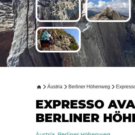
Áustria
Berliner Höhenweg
Express
EXPRESSO AV
BERLINER HÖ
Áustria
,
Berliner Höhenweg