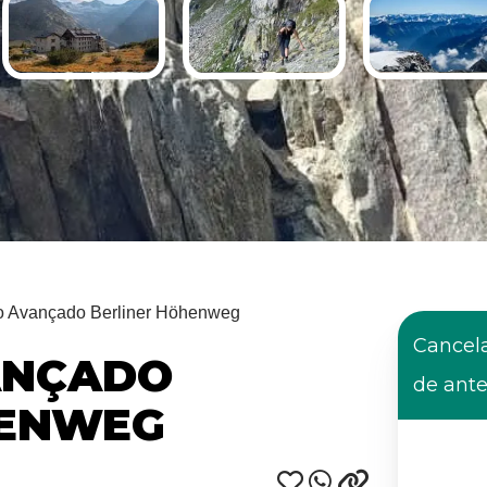
o Avançado Berliner Höhenweg
Cancel
ANÇADO
de ant
HENWEG