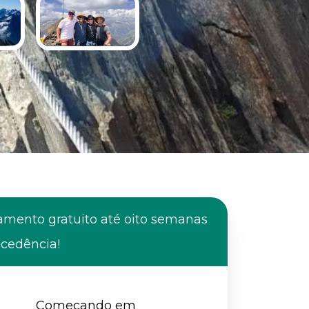
amento gratuito até oito semanas
ecedência!
Começando em