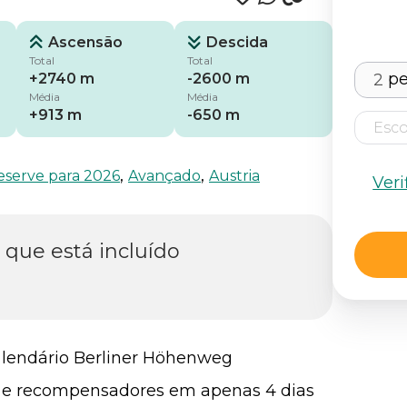
Ascensão
Descida
Total
Total
pe
+2740 m
-2600 m
Média
Média
+913 m
-650 m
,
,
eserve para 2026
Avançado
Austria
Veri
 que está incluído
o lendário Berliner Höhenweg
os e recompensadores em apenas 4 dias