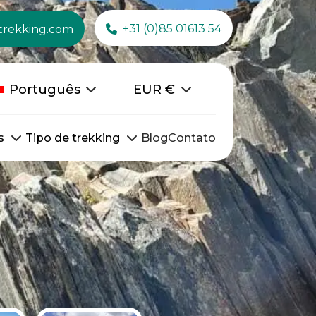
+31 (0)85 01613 54
trekking.com
Português
EUR
€
s
Tipo de trekking
Blog
Contato