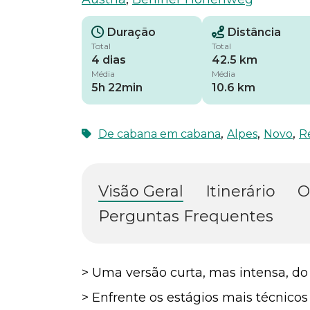
Duração
Distância
Total
Total
4 dias
42.5 km
Média
Média
5h 22min
10.6 km
,
,
,
De cabana em cabana
Alpes
Novo
R
Visão Geral
Itinerário
O
Perguntas Frequentes
> Uma versão curta, mas intensa, d
> Enfrente os estágios mais técnic