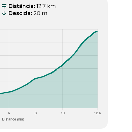
Distância
:
12.7 km
Descida
:
20 m