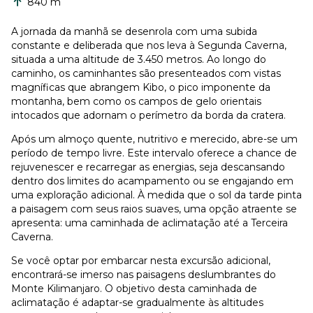
840 m
A jornada da manhã se desenrola com uma subida
constante e deliberada que nos leva à Segunda Caverna,
situada a uma altitude de 3.450 metros. Ao longo do
caminho, os caminhantes são presenteados com vistas
magníficas que abrangem Kibo, o pico imponente da
montanha, bem como os campos de gelo orientais
intocados que adornam o perímetro da borda da cratera.
Após um almoço quente, nutritivo e merecido, abre-se um
período de tempo livre. Este intervalo oferece a chance de
rejuvenescer e recarregar as energias, seja descansando
dentro dos limites do acampamento ou se engajando em
uma exploração adicional. À medida que o sol da tarde pinta
a paisagem com seus raios suaves, uma opção atraente se
apresenta: uma caminhada de aclimatação até a Terceira
Caverna.
Se você optar por embarcar nesta excursão adicional,
encontrará-se imerso nas paisagens deslumbrantes do
Monte Kilimanjaro. O objetivo desta caminhada de
aclimatação é adaptar-se gradualmente às altitudes