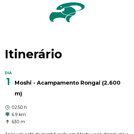
Itinerário
DIA
1
Moshi - Acampamento Rongai (2.600
m)
02:50 h
6.9 km
630 m