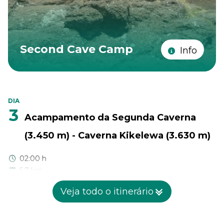
Second Cave Camp
Info
DIA
3
Acampamento da Segunda Caverna
(3.450 m) - Caverna Kikelewa (3.630 m)
02:00 h
5.7 km
220 m
Veja todo o itinerário
30 m
Nossa jornada continua com uma subida gradual, levando-