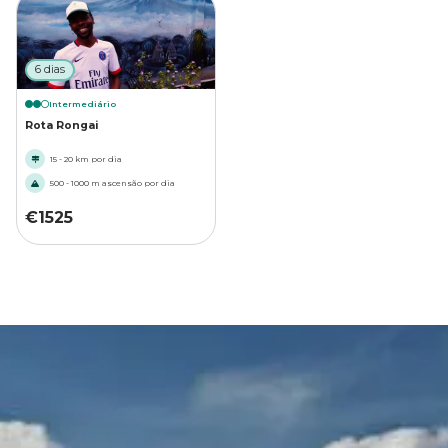
6 dias
Intermediário
Rota Rongai
15 - 20 km por dia
500 - 1000 m ascensão por dia
€
1525