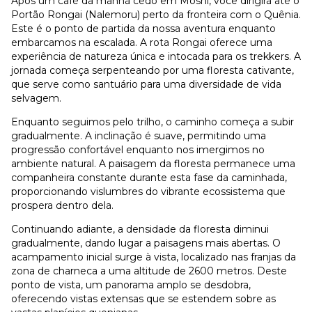
Após um café da manhã cedo em Moshi, você dirigirá até o
Portão Rongai (Nalemoru) perto da fronteira com o Quênia.
Este é o ponto de partida da nossa aventura enquanto
embarcamos na escalada. A rota Rongai oferece uma
experiência de natureza única e intocada para os trekkers. A
jornada começa serpenteando por uma floresta cativante,
que serve como santuário para uma diversidade de vida
selvagem.
Enquanto seguimos pelo trilho, o caminho começa a subir
gradualmente. A inclinação é suave, permitindo uma
progressão confortável enquanto nos imergimos no
ambiente natural. A paisagem da floresta permanece uma
companheira constante durante esta fase da caminhada,
proporcionando vislumbres do vibrante ecossistema que
prospera dentro dela.
Continuando adiante, a densidade da floresta diminui
gradualmente, dando lugar a paisagens mais abertas. O
acampamento inicial surge à vista, localizado nas franjas da
zona de charneca a uma altitude de 2600 metros. Deste
ponto de vista, um panorama amplo se desdobra,
oferecendo vistas extensas que se estendem sobre as