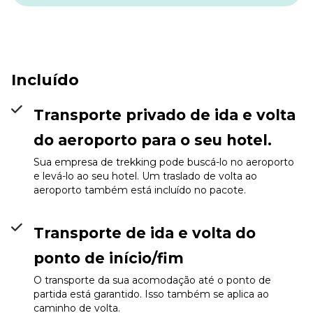
um cenário único em meio à paisagem montanhosa,
proporcionando uma sensação de abrigo e conforto em
meio às condições desafiadoras.
A atmosfera do acampamento é serena e convidativa,
oferecendo um espaço para relaxamento e restauração. À
Incluído
medida que o sol começa a descer no céu no final da tarde,
o acampamento assume uma ambiência tranquila,
proporcionando uma oportunidade perfeita para reflexão e
Transporte privado de ida e volta
descanso. Este tempo em meio às paisagens cativantes
permite que você se imerja na beleza natural da área e se
do aeroporto para o seu hotel.
prepare para as aventuras que aguardam nos dias
Sua empresa de trekking pode buscá-lo no aeroporto
seguintes.
e levá-lo ao seu hotel. Um traslado de volta ao
aeroporto também está incluído no pacote.
Transporte de ida e volta do
ponto de início/fim
O transporte da sua acomodação até o ponto de
partida está garantido. Isso também se aplica ao
caminho de volta.