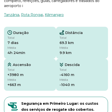
completo, refeições, guias, carregadores e traslados do
aeroporto i
Tanzânia
,
Rota Rongai
,
Kilimanjaro
Duração
Distância
Total
Total
7 dias
69.3 km
Média
Média
4h 24min
9.9 km
Ascensão
Descida
Total
Total
+3980 m
-4160 m
Média
Média
+663 m
-1040 m
Segurança em Primeiro Lugar: os custos
dos serviços de resgate são cobertos.