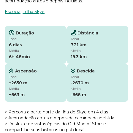
acomodação antes e depois incluídas.
Escócia
,
Trilha Skye
Duração
Distância
Total
Total
6 dias
77.1 km
Média
Média
6h 48min
19.3 km
Ascensão
Descida
Total
Total
+2650 m
-2670 m
Média
Média
+663 m
-668 m
> Percorra a parte norte da Ilha de Skye em 4 dias
> Acomodação antes e depois da caminhada incluída
> Desfrute de vistas épicas do Old Man of Storr e
compartilhe suas histórias no pub local