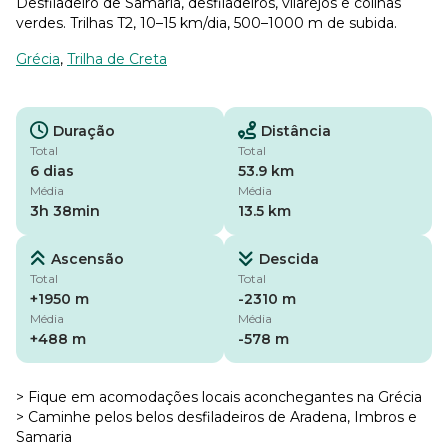
Desfiladeiro de Samaria, desfiladeiros, vilarejos e colinas
verdes. Trilhas T2, 10–15 km/dia, 500–1000 m de subida.
Grécia
,
Trilha de Creta
Duração
Distância
Total
Total
6 dias
53.9 km
Média
Média
3h 38min
13.5 km
Ascensão
Descida
Total
Total
+1950 m
-2310 m
Média
Média
+488 m
-578 m
> Fique em acomodações locais aconchegantes na Grécia
> Caminhe pelos belos desfiladeiros de Aradena, Imbros e
Samaria