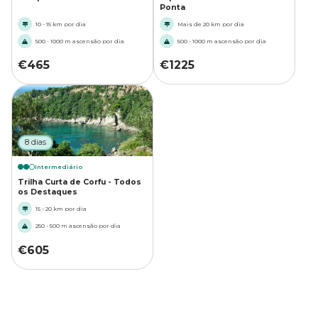
Ponta
10 - 15 km por dia
Mais de 20 km por dia
500 - 1000 m ascensão por dia
500 - 1000 m ascensão por dia
€
465
€
1225
8 dias
Intermediário
Trilha Curta de Corfu - Todos
os Destaques
15 - 20 km por dia
250 - 500 m ascensão por dia
€
605