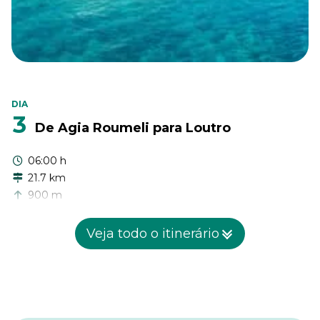
DIA
3
De Agia Roumeli para Loutro
06:00 h
21.7 km
900 m
880 m
Veja todo o itinerário
Hoje, você tem duas opções para escolher. Você pode
optar por uma variante mais desafiadora e mais longa
caminhando pelo Desfiladeiro de Aradena. Se você
escolher esta opção, acrescentará cerca de 6 quilômetros e
dobrará a subida e descida. Você caminhará principalmente
ao longo da bela costa no sul de Creta. Aproveite a