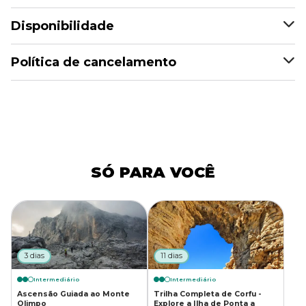
Disponibilidade
Política de cancelamento
SÓ PARA VOCÊ
3 dias
11 dias
Intermediário
Intermediário
Ascensão Guiada ao Monte
Trilha Completa de Corfu -
Olimpo
Explore a Ilha de Ponta a