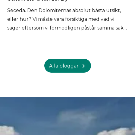
Reality-inläggen? En vacker plats, något
Seceda. Den Dolomiternas absolut bästa utsikt,
översvämmad av folkmassor. Men ditt besök
eller hur? Vi måste vara försiktiga med vad vi
behöver inte vara så. Följ med oss på en vandring,
säger eftersom vi förmodligen påstår samma sak i
en liten Lago di Braies-trekking, få en spektakulär
våra blogginlägg om Cadini di Misurina, Lago di
försmak av Alta Via 1 och lämna Pragser Wildsee
Braies och Lagazuoi. Det är extremt svårt att utse
med ny energi.
en vinnare när det gäller den perfekta
Dolomiterna-känslan. Du kan tillbringa en hel
Alla bloggar
sommar med att utforska allt det här UNESCO-
världsarvsområdet har att erbjuda. Vi vet att även
om du bara har en vecka, kommer du
förmodligen att åka till Seceda. Låt oss hjälpa dig
att ta dig dit. Att vandra eller inte vandra till
Seceda-åsen. Det är den ultimata frågan. Det
finns ett enkelt sätt att ta sig upp till en av de
vackraste åsarna i världen och sedan finns det ett