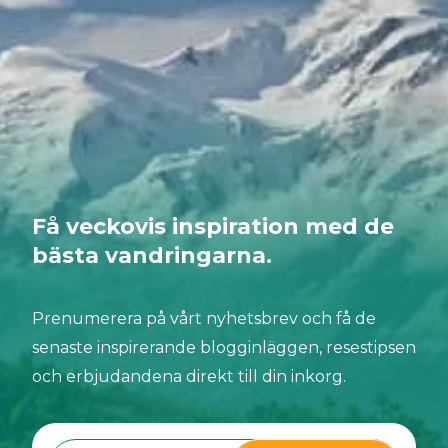
svårare sätt att komma dit. Du kan till och med
göra det till en övernattningsvandring. Låt oss
komma igång!
Få veckovis inspiration med de
bästa vandringarna.
Prenumerera på vårt nyhetsbrev och få de
senaste inspirerande blogginläggen, resestipsen
och erbjudandena direkt till din inkorg.