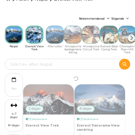
Rekommenderad
Stigande
Nepal
Everest View
Alla rutter
Annapurna
Annapurna
Everest Base
Ghorepani
Trek
baslägerstre
Circuit Trek
Camp Trek
Poon Hill
kking
Trek
När
5 dagar
8 dagar
4–7
dagar
Nybörjare
Nybörjare
Everest View Trek
Everest Panorama View
8+ dagar
vandring