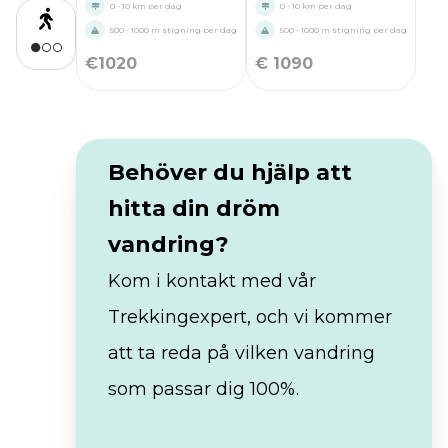
0 - 10 km per dag
0 - 10 km per dag
500 - 1000 m stigning per dag
500 - 1000 m stigning per dag
€
1020
€
1090
Behöver du hjälp att
hitta din dröm
vandring?
Kom i kontakt med vår
Trekkingexpert, och vi kommer
att ta reda på vilken vandring
som passar dig 100%.