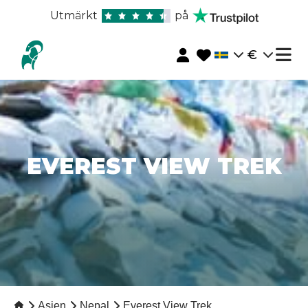
Utmärkt
på
€
EVEREST VIEW TREK
Asien
Nepal
Everest View Trek