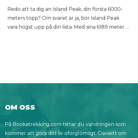
av ett problem jämfört med exempelvis
Redo att ta dig an Island Peak, din första 6000-
Annapurna Circuit eller Everest Base Camp.
meters topp? Om svaret är ja, bör Island Peak
vara högst upp på din lista. Med sina 6189 meter är
det det perfekta klättermålet för vandrare med
ambitioner på hög höjd. Inte nog med att berget
är relativt enkelt att bestiga, det ligger också i en
av de mest fantastiska bergsmiljöerna på
planeten. På Bookatrekking.com hjälper vi
människor att planera sina höghöjdsäventyr i
Nepal. Några av våra teammedlemmar har haft
förmånen att bestiga ett antal höga berg och kan
OM OSS
ge dig råd om hur du bestiger en 6000 meters
topp samtidigt som du minimerar risken för
På Bookatrekking.com hittar du vandringen som
höjdsjuka. Nyfiken på hur utsikten från toppen
kommer att göra ditt liv oförglömligt. Oavsett om
ser ut? Kom och följ med oss på Everest Base