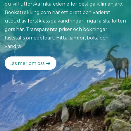
du vill utforska Inkaleden eller bestiga Kilimanjaro.
Camp och Island Peak trekking!
Bookatrekking.com har ett brett och varierat
utbud av förstklassiga vandringar. Inga falska löften
görs här. Transparenta priser och bokningar
fastställs omedelbart. Hitta, jämför, boka och
vandra!
Läs mer om oss