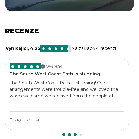
RECENZE
Vynikající
,
4.25
Na základě 4 recenzí
Ověřeno
The South West Coast Path is stunning
The South West Coast Path is stunning! Our
arrangements were trouble-free and we loved the
warm welcome we received from the people of
Cornwall. This path is rugged and we were grateful
for good walking weather. Several of the days - 14
and 15 miles - were too long due to the cliff to cove
Tracy,
2024 Jul 12
to cliff type of walking. Next time, we would split up
these long legs.