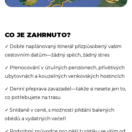
CO JE ZAHRNUTO?
✓ Dobře naplánovaný itinerář přizpůsobený vašim
cestovním datům—žádný spěch, žádný stres
✓ Přenocování v útulných penzionech, přívětivých
ubytovnách a kouzelných venkovských hostincích
✓ Denní přeprava zavazadel—takže si nesete jen to,
co potřebujete na trasu
✓ Snídaně v ceně, s možností přidání balených
obědů a vydatných večeří
✓ Podrobný průvodce pro pěší turistiku se vším od