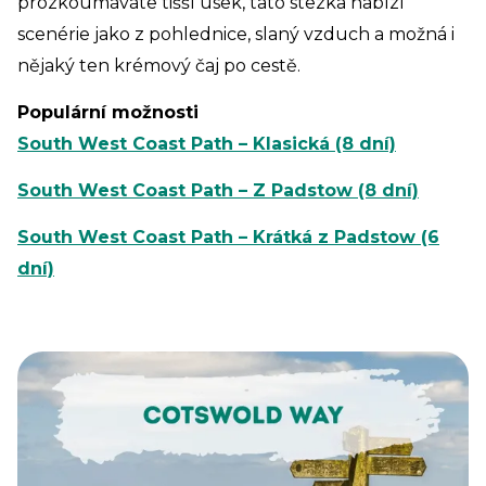
prozkoumáváte tišší úsek, tato stezka nabízí
scenérie jako z pohlednice, slaný vzduch a možná i
nějaký ten krémový čaj po cestě.
Populární možnosti
South West Coast Path – Klasická (8 dní)
South West Coast Path – Z Padstow (8 dní)
South West Coast Path – Krátká z Padstow (6
dní)