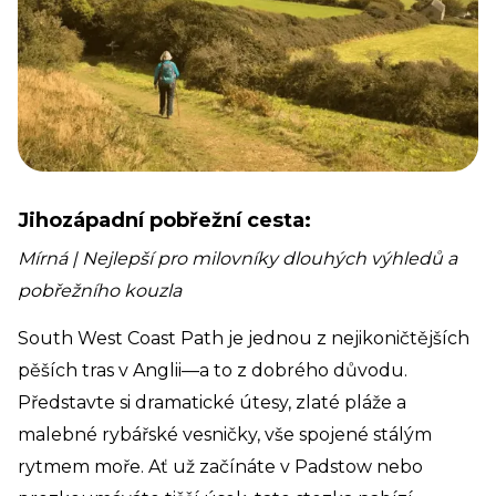
Jihozápadní pobřežní cesta:
Mírná | Nejlepší pro milovníky dlouhých výhledů a
pobřežního kouzla
South West Coast Path je jednou z nejikoničtějších
pěších tras v Anglii—a to z dobrého důvodu.
Představte si dramatické útesy, zlaté pláže a
malebné rybářské vesničky, vše spojené stálým
rytmem moře. Ať už začínáte v Padstow nebo