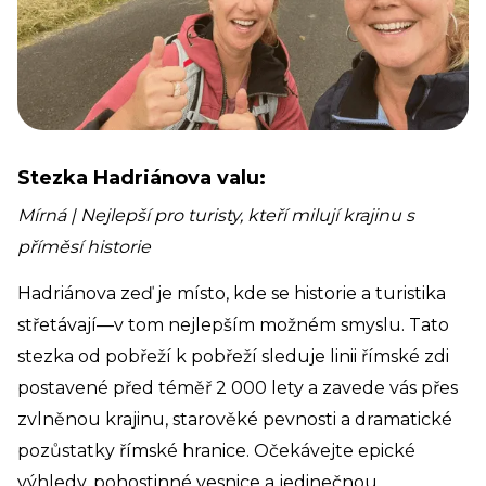
Stezka Hadriánova valu:
Mírná | Nejlepší pro turisty, kteří milují krajinu s
příměsí historie
Hadriánova zeď je místo, kde se historie a turistika
střetávají—v tom nejlepším možném smyslu. Tato
stezka od pobřeží k pobřeží sleduje linii římské zdi
postavené před téměř 2 000 lety a zavede vás přes
zvlněnou krajinu, starověké pevnosti a dramatické
pozůstatky římské hranice. Očekávejte epické
výhledy, pohostinné vesnice a jedinečnou