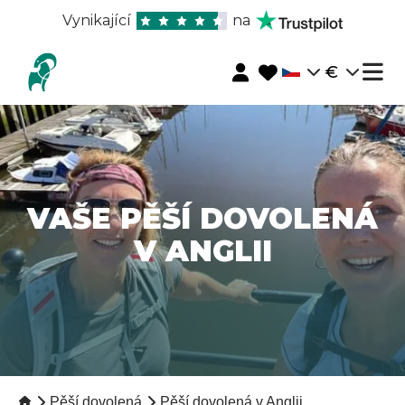
Vynikající
na
€
VAŠE PĚŠÍ DOVOLENÁ
V ANGLII
Pěší dovolená
Pěší dovolená v Anglii