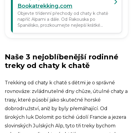
Bookatrekking.com
Objevte třídenní přechody od chaty k chatě
napříč Alpami a dále. Od Rakouska po
Španělsko, prozkoumejte nejlepší krátké
turistické túry s útulnými chatami, malebnými
stezkami a bez těžkých batohů. Rezervujte
nyní!
Naše 3 nejoblíbenější rodinné
treky od chaty k chatě
Trekking od chaty k chatě s dětmi je o správné
rovnováze: zvládnutelné dny chůze, útulné chaty a
trasy, které působí jako skutečné horské
dobrodružství, aniž by byly přemáhající. Od
širokých luk Dolomit po tiché údolí Francie a jezera
slovinských Julských Alp, tyto tři treky bychom