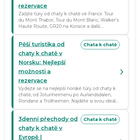
rezervace
Zažijte túry od chaty k chatě ve Francii. Tour
du Mont Thabor, Tour du Mont Blanc, Walker’s
Haute Route, GR20 na Korsice a další.
Rezervujte si své dobrodružství ještě dnes!
Pěší turistika od
Chata k chatě
chaty k chatě v
Norsku: Nejlepší
možnosti a
rezervace
Vydejte se na nejlepší norské túry od chaty k
chatě, od Jotunheimenu po Aurlandsdalen,
Rondane a Trollheimen. Najděte si svou ideální
túru a rezervujte si své dobrodružství!
3denní přechody od
Chata k chatě
chaty k chatě v
Evropě |