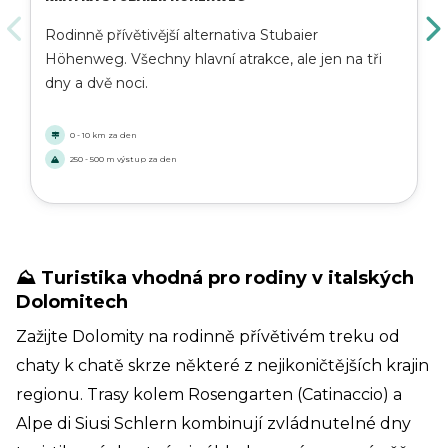
Rodinně přívětivější alternativa Stubaier
Höhenweg. Všechny hlavní atrakce, ale jen na tři
dny a dvě noci.
0 - 10 km za den
250 - 500 m výstup za den
⛰️ Turistika vhodná pro rodiny v italských
Dolomitech
Zažijte Dolomity na rodinně přívětivém treku od
chaty k chatě skrze některé z nejikoničtějších krajin
regionu. Trasy kolem Rosengarten (Catinaccio) a
Alpe di Siusi Schlern kombinují zvládnutelné dny