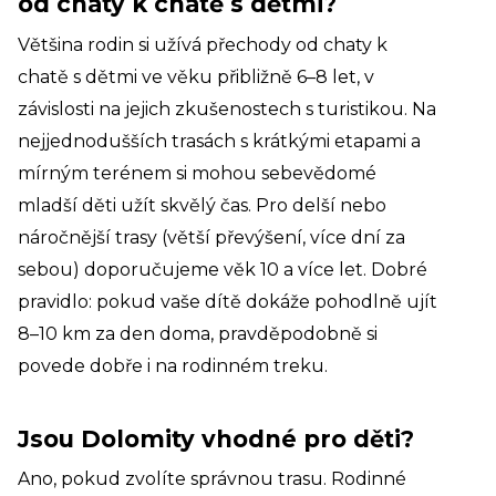
od chaty k chatě s dětmi?
Většina rodin si užívá přechody od chaty k
chatě s dětmi ve věku přibližně 6–8 let, v
závislosti na jejich zkušenostech s turistikou. Na
nejjednodušších trasách s krátkými etapami a
mírným terénem si mohou sebevědomé
mladší děti užít skvělý čas. Pro delší nebo
náročnější trasy (větší převýšení, více dní za
sebou) doporučujeme věk 10 a více let. Dobré
pravidlo: pokud vaše dítě dokáže pohodlně ujít
8–10 km za den doma, pravděpodobně si
povede dobře i na rodinném treku.
Jsou Dolomity vhodné pro děti?
Ano, pokud zvolíte správnou trasu. Rodinné