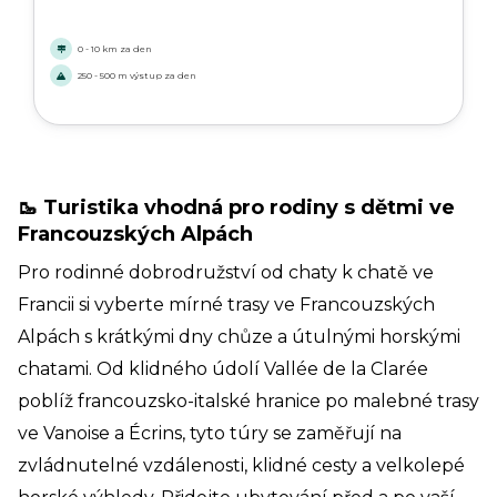
obtíží.
0 - 10 km za den
250 - 500 m výstup za den
🥾 Turistika vhodná pro rodiny s dětmi ve
Francouzských Alpách
Pro rodinné dobrodružství od chaty k chatě ve
Francii si vyberte mírné trasy ve Francouzských
Alpách s krátkými dny chůze a útulnými horskými
chatami. Od klidného údolí Vallée de la Clarée
poblíž francouzsko-italské hranice po malebné trasy
ve Vanoise a Écrins, tyto túry se zaměřují na
zvládnutelné vzdálenosti, klidné cesty a velkolepé