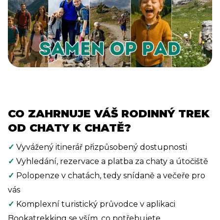
CO ZAHRNUJE VÁŠ RODINNÝ TREK
OD CHATY K CHATĚ?
✓
Vyvážený itinerář přizpůsobený dostupnosti
✓
Vyhledání, rezervace a platba za chaty a útočiště
✓
Polopenze v chatách, tedy snídaně a večeře pro
vás
✓
Komplexní turistický průvodce v aplikaci
Bookatrekking se vším, co potřebujete