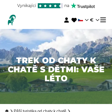
Vynikající
na
€
TREK OD CHATY K
CHATĚ S DĚTMI: VAŠE
LÉTO
Pěší turistika od chaty k chatě