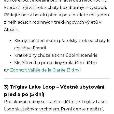
atmosférou. Je ideální pro mladší děti nebo rodiny,
které chtějí zážitek z chaty bez dlouhých výstupů.
Přidejte noc v hotelu před a po, a budete mít jeden
z nejhladších rodinných trekkingových výletů v
Alpách.
Klidný, začátečníkům přátelský trek od chaty k
chatě ve Francii
Krátké dny chůze a tichá údolní scenérie
Skvělá volba pro rodiny s mladšími dětmi
👉
Zobrazit Vallée de la Clarée (3 dny)
3) Triglav Lake Loop – Včetně ubytování
před a po (5 dní)
Pro aktivní rodiny se staršími dětmi je Triglav Lakes
Loop skutečným vrcholem. První den je nejtěžší,