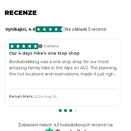
RECENZE
Vynikající
,
4.6
Na základě 5 recenzí
Ověřeno
Our 4 days hike's one stop shop
Bookatrekking was a one stop shop for our most
amazing family hike in the Alps on AV2. The planning,
the hut locations and reservations, made it just right,
affordable, and most important, possible. Super
detailed, with great heads up. They earned my next
hike already
Renan Marx,
2024 Aug 26
Zobrazení našich 4,5 hvězdičkových recenzí na