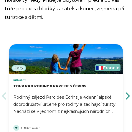
horské výhledy. Přidejte ubytování před a po vaší
túře pro extra hladký začátek a konec, zejména při
turistice s dětmi.
Francie
4 dny
Rodiny
TOUR PRO RODINY V PARC DES ÉCRINS
Rodinný zájezd Parc des Écrins je 4denní alpské
dobrodružství určené pro rodiny a začínající turisty.
Nachází se v jednom z nejkrásnějších národních
parků Francie a trasa kombinuje mírné horské
stezky, zelená údolí a dechberoucí výhledy na
0 - 10 km za den