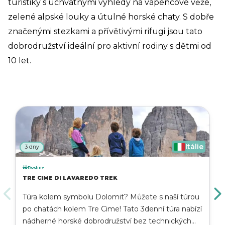
turistiky s úchvatnými výhledy na vápencové věže,
zelené alpské louky a útulné horské chaty. S dobře
značenými stezkami a přívětivými rifugi jsou tato
dobrodružství ideální pro aktivní rodiny s dětmi od
10 let.
Itálie
3 dny
Rodiny
TRE CIME DI LAVAREDO TREK
Túra kolem symbolu Dolomit? Můžete s naší túrou
po chatách kolem Tre Cime! Tato 3denní túra nabízí
nádherné horské dobrodružství bez technických