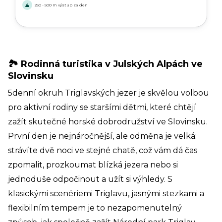
ledovce a alpské vrcholy. Je to ideální způsob, jak
250 - 500 m výstup za den
dětem představit kouzlo turistiky v Alpách.
🏞️ Rodinná turistika v Julských Alpách ve
Slovinsku
5denní okruh Triglavských jezer je skvělou volbou
pro aktivní rodiny se staršími dětmi, které chtějí
zažít skutečné horské dobrodružství ve Slovinsku.
První den je nejnáročnější, ale odměna je velká:
strávíte dvě noci ve stejné chatě, což vám dá čas
zpomalit, prozkoumat blízká jezera nebo si
jednoduše odpočinout a užít si výhledy. S
klasickými scenériemi Triglavu, jasnými stezkami a
flexibilním tempem je to nezapomenutelný