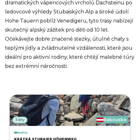
dramatických vápencových vrcholů Dachsteinu po
ledovcové výhledy Stubaiských Alp a široké údolí
Hohe Tauern poblíž Venedigeru, tyto trasy nabízejí
skutečný alpský zážitek pro děti od 10 let.
Očekávejte dobře značené stezky, útulné chaty s
teplými jídly a zvládnutelné vzdálenosti, které jsou
ideální pro aktivní rodiny, které chtějí malebné túry
bez extrémní náročnosti.
Rakousko
3 dny
Rodiny
KRÁTKÁ STUBAIER HÖHENWEG