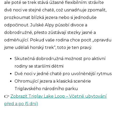
ale poté se trek stává úžasně flexibilním: strávíte
dvě noci ve stejné chatě, což usnadňuje zpomalit,
prozkoumat blízká jezera nebo si jednoduše
odpočinout. Julské Alpy působí divoce a
dobrodružně, přesto zůstávají stezky jasné a
odměňující. Pokud vaše rodina chce pocit „opravdu
jsme udělali horský trek“, toto je ten pravý.
Skutečná dobrodružná možnost pro aktivní
rodiny se staršími dětmi
Dvě noci v jedné chatě pro uvolněnější rytmus
Ohromující jezera a klasická scenérie
Triglavského národního parku
👉
Zobrazit Triglav Lake Loop – Včetně ubytování
před a po (5 dní)