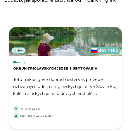
způsob, jak společně zažít Národní park Triglav.
Slovinsko
5 dny
Rodiny
OKRUH TRIGLAVSKÝCH JEZER S UBYTOVÁNÍM
Toto trekkingové dobrodružství vás provede
úchvatným údolím Triglavských jezer ve Slovinsku,
kolem alpských jezer a drsných vrcholů, s
přenocováním v tradičních horských chatách. Výlet
zahrnuje ubytování před a po treku, aby byl váš
10 - 15 km za den
zážitek co nejpříjemnější. Ideální pro rodiny milující
500 - 1000 m výstup za den
přírodu a nadšence do outdoorových aktivit.