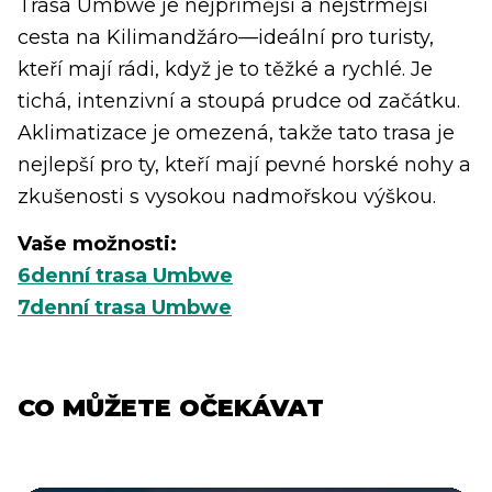
Trasa Umbwe je nejpřímější a nejstrmější
cesta na Kilimandžáro—ideální pro turisty,
kteří mají rádi, když je to těžké a rychlé. Je
tichá, intenzivní a stoupá prudce od začátku.
Aklimatizace je omezená, takže tato trasa je
nejlepší pro ty, kteří mají pevné horské nohy a
zkušenosti s vysokou nadmořskou výškou.
Vaše možnosti:
6denní trasa Umbwe
7denní trasa Umbwe
CO MŮŽETE OČEKÁVAT