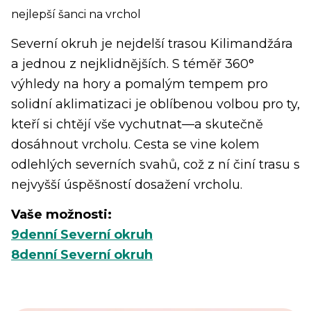
nejlepší šanci na vrchol
Severní okruh je nejdelší trasou Kilimandžára
a jednou z nejklidnějších. S téměř 360°
výhledy na hory a pomalým tempem pro
solidní aklimatizaci je oblíbenou volbou pro ty,
kteří si chtějí vše vychutnat—a skutečně
dosáhnout vrcholu. Cesta se vine kolem
odlehlých severních svahů, což z ní činí trasu s
nejvyšší úspěšností dosažení vrcholu.
Vaše možnosti:
9denní Severní okruh
8denní Severní okruh