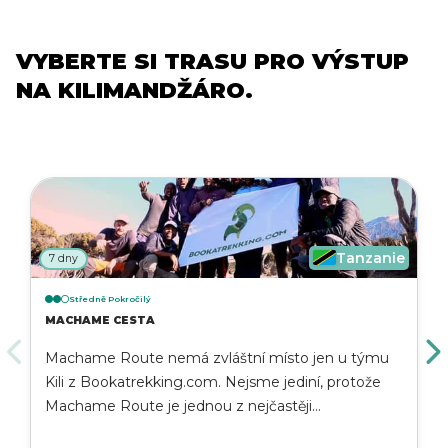
VYBERTE SI TRASU PRO VÝSTUP
NA KILIMANDŽÁRO.
Tanzanie
7 dny
Středně Pokročilý
MACHAME CESTA
Machame Route nemá zvláštní místo jen u týmu
Kili z Bookatrekking.com. Nejsme jediní, protože
Machame Route je jednou z nejčastěji
navštěvovaných horolezeckých tras na