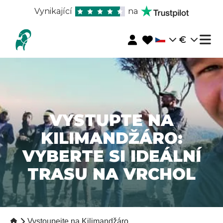
Vynikající
na
€
VYSTUPTE NA
KILIMANDŽÁRO:
VYBERTE SI IDEÁLNÍ
TRASU NA VRCHOL
Vystoupejte na Kilimandžáro