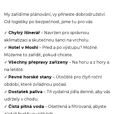
My zařídíme plánování, vy přineste dobrodružství.
Od logistiky po bezpečnost, jsme tu pro vás:
✓
Chytrý itinerář
– Navržen pro správnou
aklimatizaci a skutečnou šanci na vrcholu.
✓
Hotel v Moshi
– Před a po výstupu? Možné.
Můžeme to zařídit, pokud chcete.
✓
Všechny přepravy zařízeny
– Na horu a z hory a
na letiště.
✓
Pevné horské stany
– Útočiště pro čtyři roční
období, které zvládnou počasí.
✓
Dostatek paliva
– Tři vydatná jídla denně, aby vás
udržely v chodu.
✓
Čistá pitná voda
– Ošetřená a filtrovaná, abyste
zůstali bystří ve výškách.