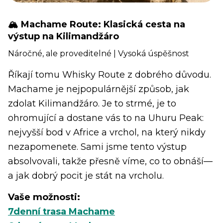
🏔️ Machame Route: Klasická cesta na
výstup na Kilimandžáro
Náročné, ale proveditelné | Vysoká úspěšnost
Říkají tomu Whisky Route z dobrého důvodu.
Machame je nejpopulárnější způsob, jak
zdolat Kilimandžáro. Je to strmé, je to
ohromující a dostane vás to na Uhuru Peak:
nejvyšší bod v Africe a vrchol, na který nikdy
nezapomenete. Sami jsme tento výstup
absolvovali, takže přesně víme, co to obnáší—
a jak dobrý pocit je stát na vrcholu.
Vaše možnosti:
7denní trasa Machame