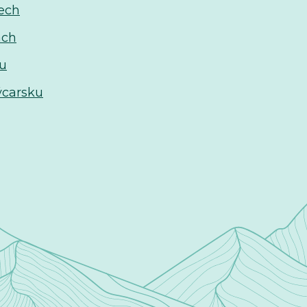
tech
ách
ku
výcarsku