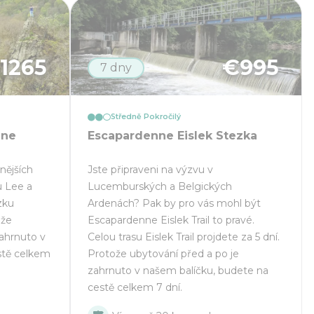
€
1265
€
995
7 dny
Středně Pokročilý
nne
Escapardenne Eislek Stezka
snějších
Jste připraveni na výzvu v
u Lee a
Lucemburských a Belgických
zku
Ardenách? Pak by pro vás mohl být
ože
Escapardenne Eislek Trail to pravé.
zahrnuto v
Celou trasu Eislek Trail projdete za 5 dní.
stě celkem
Protože ubytování před a po je
zahrnuto v našem balíčku, budete na
cestě celkem 7 dní.