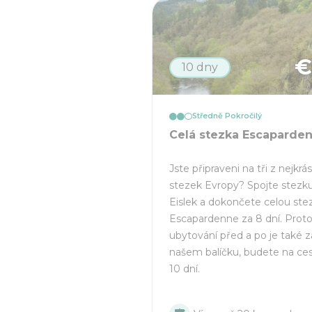
10 dny
Středně Pokročilý
Celá stezka Escaparde
Jste připraveni na tři z nejkrá
stezek Evropy? Spojte stezk
Eislek a dokončete celou ste
Escapardenne za 8 dní. Prot
ubytování před a po je také 
našem balíčku, budete na ce
10 dní.