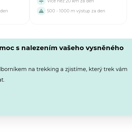
Více než 20 km za den
 den
500 - 1000 m výstup za den
omoc s nalezením vašeho vysněného
dborníkem na trekking a zjistíme, který trek vám
t.