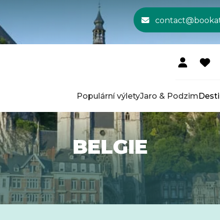
contact@booka
Populární výlety
Jaro & Podzim
Dest
BELGIE