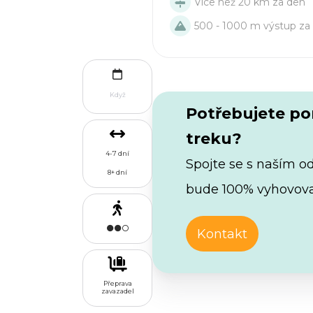
Více než 20 km za den
500 - 1000 m výstup za
Když
Potřebujete p
treku?
4-7 dní
Spojte se s naším o
8+ dní
bude 100% vyhovova
Kontakt
Přeprava
zavazadel