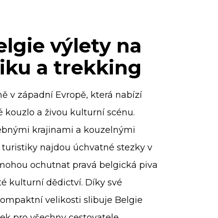
lgie výlety na
tiku a trekking
mě v západní Evropě, která nabízí
ké kouzlo a živou kulturní scénu.
ebnými krajinami a kouzelnými
turistiky najdou úchvatné stezky v
mohou ochutnat pravá belgická piva
é kulturní dědictví. Díky své
ompaktní velikosti slibuje Belgie
k pro všechny cestovatele.