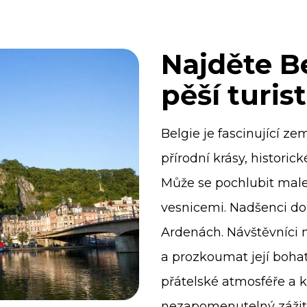
Najděte Be
pěší turis
Belgie je fascinující ze
přírodní krásy, historic
Může se pochlubit mal
vesnicemi. Nadšenci do 
Ardenách. Návštěvníci 
a prozkoumat její bohat
přátelské atmosféře a k
nezapomenutelný zážite