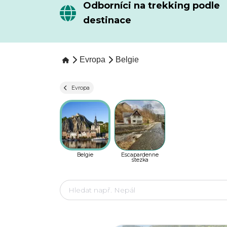
Odborníci na trekking podle
destinace
Evropa
Belgie
Evropa
Belgie
Escapardenne
stezka