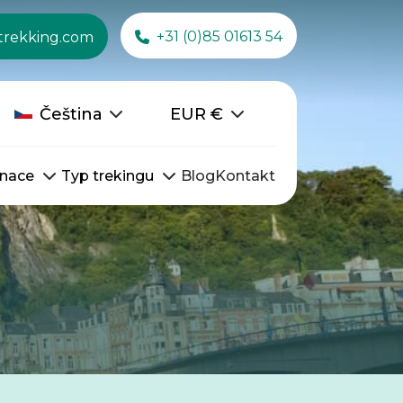
+31 (0)85 01613 54
trekking.com
Čeština
EUR
€
inace
Typ trekingu
Blog
Kontakt