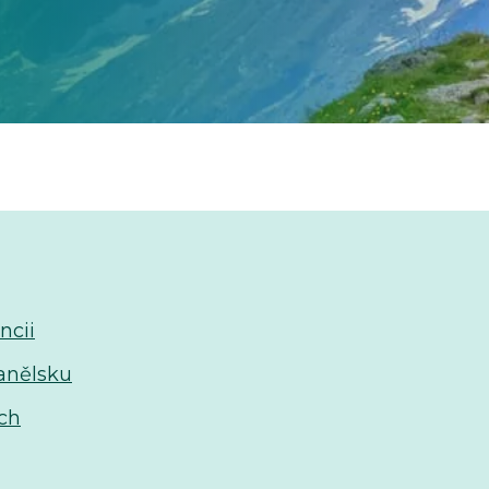
ncii
panělsku
ích