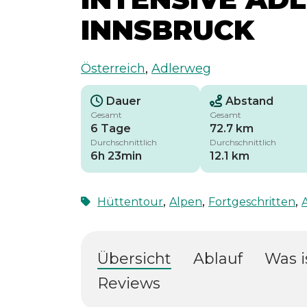
INNSBRUCK
Österreich
,
Adlerweg
Dauer
Abstand
Gesamt
Gesamt
6 Tage
72.7 km
Durchschnittlich
Durchschnittlich
6h 23min
12.1 km
,
,
,
Hüttentour
Alpen
Fortgeschritten
A
Übersicht
Ablauf
Was i
Reviews