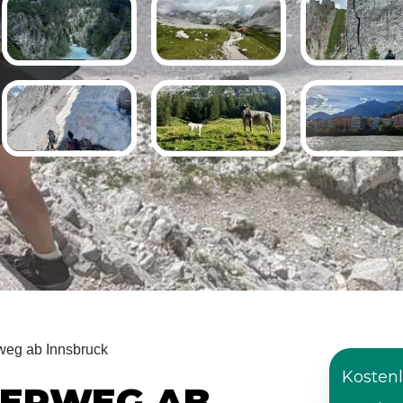
rweg ab Innsbruck
Kostenl
LERWEG AB