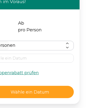
 im Voraus!
Ab
pro Person
ersonen
ppenrabatt prüfen
Wähle ein Datum