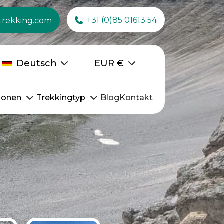
+31 (0)85 01613 54
trekking.com
Deutsch
EUR
€
ionen
Trekkingtyp
Blog
Kontakt