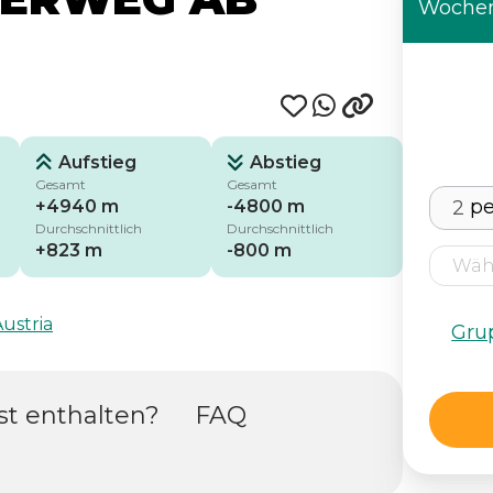
Wochen
Aufstieg
Abstieg
Gesamt
Gesamt
p
+4940 m
-4800 m
Durchschnittlich
Durchschnittlich
+823 m
-800 m
ustria
Gru
st enthalten?
FAQ