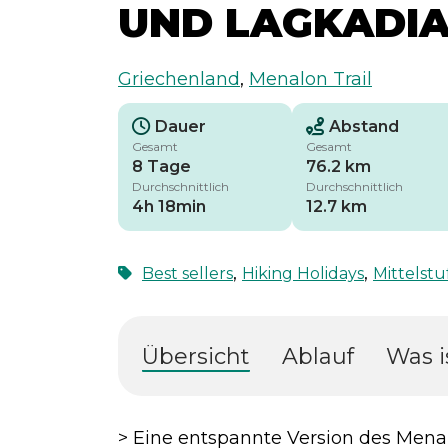
UND LAGKADI
Griechenland
,
Menalon Trail
Dauer
Abstand
Gesamt
Gesamt
8 Tage
76.2 km
Durchschnittlich
Durchschnittlich
4h 18min
12.7 km
,
,
Best sellers
Hiking Holidays
Mittelstu
Übersicht
Ablauf
Was i
> Eine entspannte Version des Mena