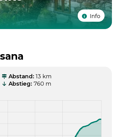
Info
tsana
Abstand
:
13 km
Abstieg
:
760 m