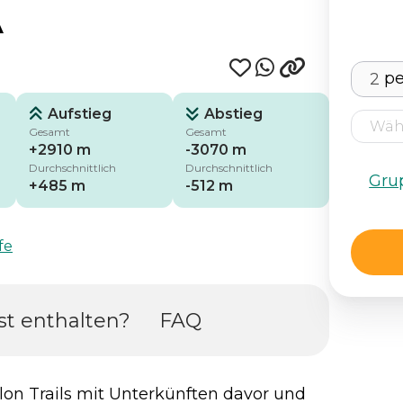
A
p
Aufstieg
Abstieg
Gesamt
Gesamt
+2910 m
-3070 m
Durchschnittlich
Durchschnittlich
Gru
+485 m
-512 m
fe
st enthalten?
FAQ
lon Trails mit Unterkünften davor und