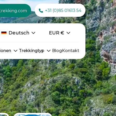
+31 (0)85 01613 54
trekking.com
Deutsch
EUR
€
ionen
Trekkingtyp
Blog
Kontakt