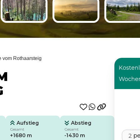
e vom Rothaarsteig
Kostenl
M
Wochen
G
Aufstieg
Abstieg
Gesamt
Gesamt
p
+1680 m
-1430 m