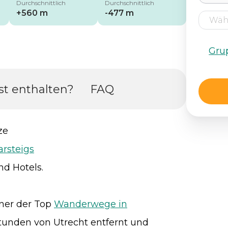
Durchschnittlich
Durchschnittlich
+560 m
-477 m
Gru
st enthalten?
FAQ
ze
rsteigs
nd Hotels.
iner der Top
Wanderwege in
stunden von Utrecht entfernt und