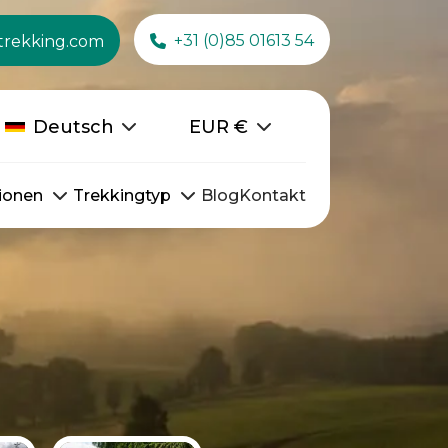
+31 (0)85 01613 54
trekking.com
Deutsch
EUR
€
ionen
Trekkingtyp
Blog
Kontakt