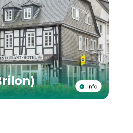
rilon)
Info