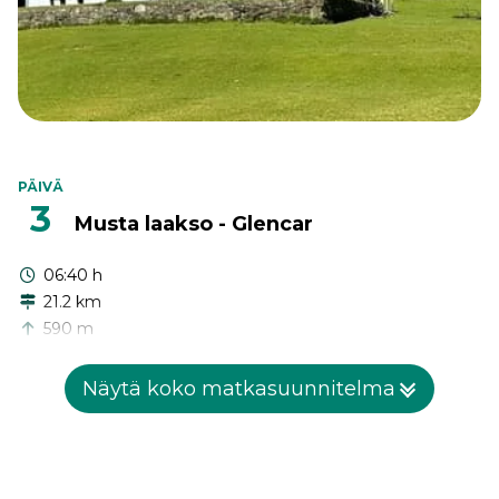
PÄIVÄ
3
Musta laakso - Glencar
06:40 h
21.2 km
590 m
600 m
Näytä koko matkasuunnitelma
Pitkä ja vaativa vuoristoreitti lähtee Black Valleysta ja
suuntaa Glencariin, täynnä villejä laaksojen pohjia, korkeita
solia, yksinäisiä järviä ja aitoa Kerryn draamaa. Kiipeäminen
tapahtuu kahdessa suuressa aallossa, ensin Bridia Valleyssa
ja myöhemmin Beann Dhearg Passin yli, Reeksien