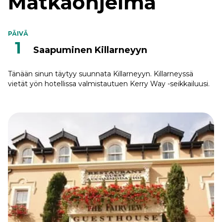
Matkaohjelma
PÄIVÄ
1
Saapuminen Killarneyyn
Tänään sinun täytyy suunnata Killarneyyn. Killarneyssä
vietät yön hotellissa valmistautuen Kerry Way -seikkailuusi.