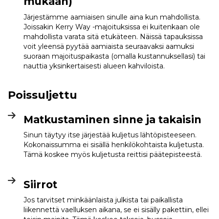
mukaan)
Järjestämme aamiaisen sinulle aina kun mahdollista.
Joissakin Kerry Way -majoituksissa ei kuitenkaan ole
mahdollista varata sitä etukäteen. Näissä tapauksissa
voit yleensä pyytää aamiaista seuraavaksi aamuksi
suoraan majoituspaikasta (omalla kustannuksellasi) tai
nauttia yksinkertaisesti alueen kahviloista.
Poissuljettu
Matkustaminen sinne ja takaisin
Sinun täytyy itse järjestää kuljetus lähtöpisteeseen.
Kokonaissumma ei sisällä henkilökohtaista kuljetusta.
Tämä koskee myös kuljetusta reittisi päätepisteestä.
Siirrot
Jos tarvitset minkäänlaista julkista tai paikallista
liikennettä vaelluksen aikana, se ei sisälly pakettiin, ellei