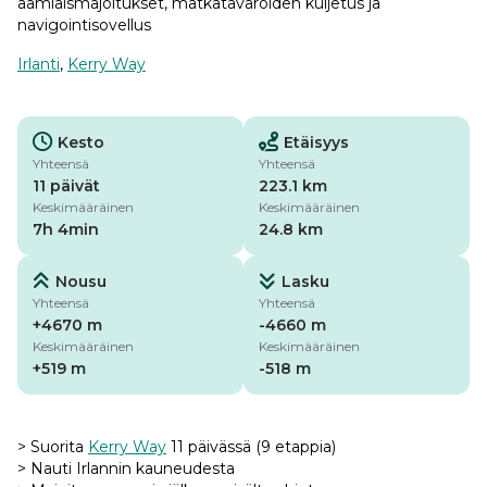
aamiaismajoitukset, matkatavaroiden kuljetus ja
navigointisovellus
Irlanti
,
Kerry Way
Kesto
Etäisyys
Yhteensä
Yhteensä
11 päivät
223.1 km
Keskimääräinen
Keskimääräinen
7h 4min
24.8 km
Nousu
Lasku
Yhteensä
Yhteensä
+4670 m
-4660 m
Keskimääräinen
Keskimääräinen
+519 m
-518 m
> Suorita
Kerry Way
11 päivässä (9 etappia)
> Nauti Irlannin kauneudesta