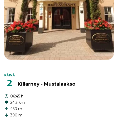
PÄIVÄ
2
Killarney - Mustalaakso
06:45 h
24.3 km
450 m
390 m