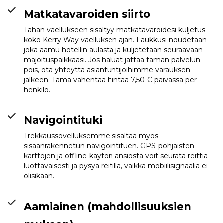
Matkatavaroiden siirto
Tähän vaellukseen sisältyy matkatavaroidesi kuljetus
koko Kerry Way vaelluksen ajan. Laukkusi noudetaan
joka aamu hotellin aulasta ja kuljetetaan seuraavaan
majoituspaikkaasi. Jos haluat jättää tämän palvelun
pois, ota yhteyttä asiantuntijoihimme varauksen
jälkeen. Tämä vähentää hintaa 7,50 € päivässä per
henkilö.
Navigointituki
Trekkaussovelluksemme sisältää myös
sisäänrakennetun navigointituen. GPS-pohjaisten
karttojen ja offline-käytön ansiosta voit seurata reittiä
luottavaisesti ja pysyä reitillä, vaikka mobiilisignaalia ei
olisikaan.
Aamiainen (mahdollisuuksien