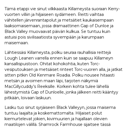
Tämä etappi vie sinut vilkkaasta Killarneysta suoraan Kerry-
vuorten villiin ja hiljaiseen sydämeen. Reitti vaihtaa
vähitellen järvenrantapolut ja metsätiet kaukaisempaan
laaksomaisemaan, jossa dramaattinen Gap of Dunloe ja
Black Valley muovaavat päivän kulkua. Se tuntuu kuin
astuisi pois sivilisaatiosta syvempään ja karumpaan
maisemaan.
Lähtiessäsi Killarneysta, polku seuraa rauhallisia reittejä
Lough Leanen varrella ennen kuin se saapuu Killarneyn
kansallispuistoon. Ohitat kohokohtia, kuten Torc-
vesiputouksen ja metsäiset rinteet Torc-vuoren alla, ja jatkat
sitten pitkin Old Kenmare Roadia. Polku nousee hitaasti
metsän ja avoimen maan läpi, tarjoten näkymiä
MacGillycuddy’s Reeksille. Korkein kohta tulee lähellä
lähestymistä Gap of Dunloelle, jonka jälkeen reitti kääntyy
pitkään, loivaan laskuun.
Lasku tuo sinut syrjäiseen Black Valleyyn, jossa maisema
tuntuu laajalta ja koskemattomalta. Hiljaiset polut
kiemurtelevat jokien, kivimuurien ja hajallaan olevien
maatilojen välillä. Shamrock Farmhouse sijaitsee tässä