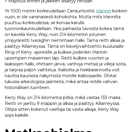
> Majoitus ennen ja jälkeen sisältyy hintaan
Yli 1000 metrin korkeudellaan Carrauntoohil,
Irlannin
korkein
vuori, ei ole varsinaisesti kohokohta. Mutta mitä Irlannilta
puuttuu korkeudessa, se korvaa karulla
luonnonkauneudellaan. Yksi parhaista tavoista kokea tämä
on kävellä Kerry Way, noin 214 kilometrin pituinen
ympyräreitti Iveraghin niemimaan halki. Tämä reitti alkaa ja
päättyy Killarneyssa. Tämä on kävelyvaihtoehto kuuluisalle
Ring of Kerry -ajoreitille ja kulkee joidenkin Irlannin
upeimpien maisemien läpi. Reitti kulkee vuorten ja
laaksojen halki, ohittaen järviä, vanhoja metsiä ja villejä soita,
ja tarjoaa paljon vaihtelua. Kallioilta ja hiekkarannoilta voit
nauttia kauniista näkymistä monille kalliosaarille. Ohitat
lukuisia arkeologisia jäänteitä, mikä antaa reitille vahvan
historiallisen luonteen.
Kerry Way on 214 kilometriä pitkä, mikä vastaa 133 mailia.
Reitti on jaettu 9 etappiin ja alkaa ja päättyy Killarneyssa.
Olitpa sitten kokenut vaeltaja tai vasta-alkaja, Kerry Way
sopii kaikille.