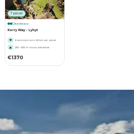
7 päivät
Keskitaso
Kerry Way - Lyhyt
Enemmän kuin 20 km per päivä
250 - 500 m nousu päivässä
€
1370