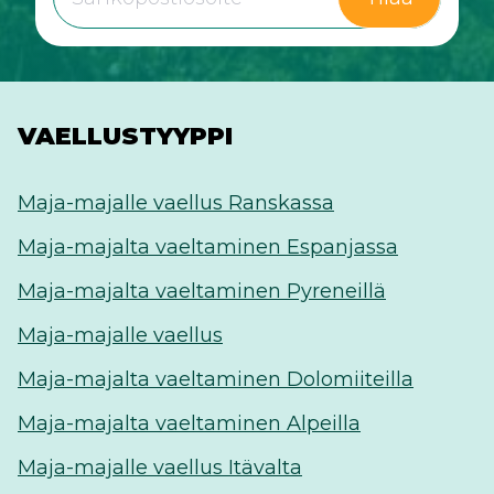
VAELLUSTYYPPI
Maja-majalle vaellus Ranskassa
Maja-majalta vaeltaminen Espanjassa
Maja-majalta vaeltaminen Pyreneillä
Maja-majalle vaellus
Maja-majalta vaeltaminen Dolomiiteilla
Maja-majalta vaeltaminen Alpeilla
Maja-majalle vaellus Itävalta