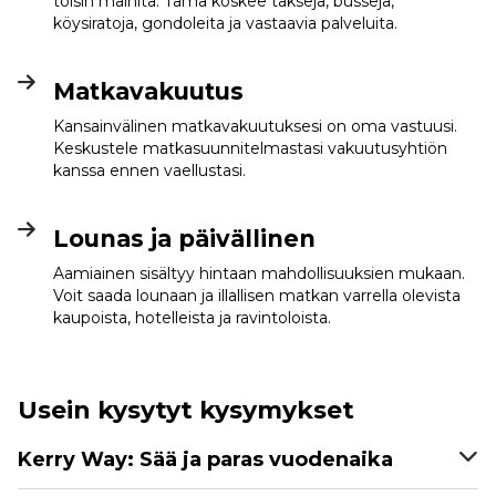
toisin mainita. Tämä koskee takseja, busseja,
köysiratoja, gondoleita ja vastaavia palveluita.
Matkavakuutus
Kansainvälinen matkavakuutuksesi on oma vastuusi.
Keskustele matkasuunnitelmastasi vakuutusyhtiön
kanssa ennen vaellustasi.
Lounas ja päivällinen
Aamiainen sisältyy hintaan mahdollisuuksien mukaan.
Voit saada lounaan ja illallisen matkan varrella olevista
kaupoista, hotelleista ja ravintoloista.
Usein kysytyt kysymykset
Kerry Way: Sää ja paras vuodenaika