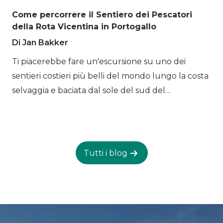
persino l'opzione di fare un mini trekking da
Come percorrere il Sentiero dei Pescatori
rifugio a rifugio. Le Montagne di Mordor stanno
della Rota Vicentina in Portogallo
chiamando. Andiamo!
Di Jan Bakker
Ti piacerebbe fare un'escursione su uno dei
sentieri costieri più belli del mondo lungo la costa
selvaggia e baciata dal sole del sud del
Portogallo? Esplora calette nascoste, interminabili
tratti di spiagge deserte e graziosi villaggi di
pescatori lungo il Sentiero dei Pescatori. Il
percorso segue le coste rocciose dell'Oceano
Tutti i blog
Atlantico su sentieri sabbiosi a senso unico creati
dai pescatori locali. Se cerchi sole, solitudine e
spettacolari viste sul mare, allora il Sentiero dei
Pescatori ti sta chiamando. Non dimenticare il
costume da bagno! Il Sentiero dei Pescatori fa