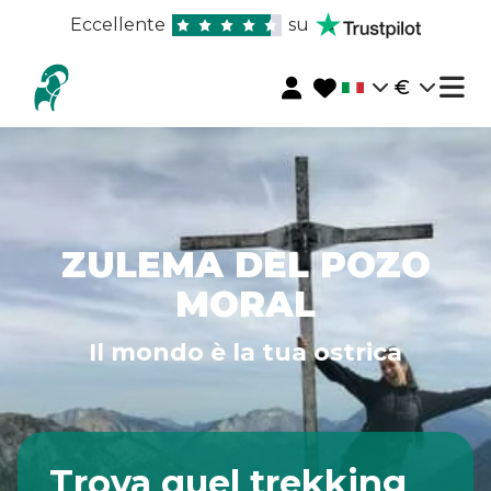
Eccellente
su
€
ZULEMA DEL POZO
MORAL
Il mondo è la tua ostrica
Trova quel trekking