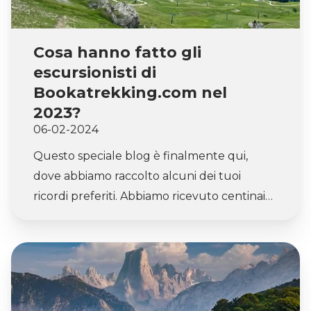
Cosa hanno fatto gli
escursionisti di
Bookatrekking.com nel
2023?
06-02-2024
Questo speciale blog è finalmente qui,
dove abbiamo raccolto alcuni dei tuoi
ricordi preferiti. Abbiamo ricevuto centinaia
(se non migliaia) delle tue foto, e credimi, è
stato piuttosto difficile decidere quali
condividere con te in questo post. In questo
blog, troverai il meglio del meglio, un mix
delle viste più belle catturate dai nostri