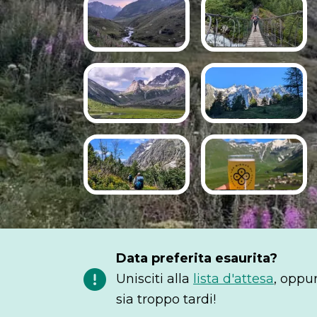
Data preferita esaurita?
Unisciti alla
lista d'attesa
, oppu
sia troppo tardi!