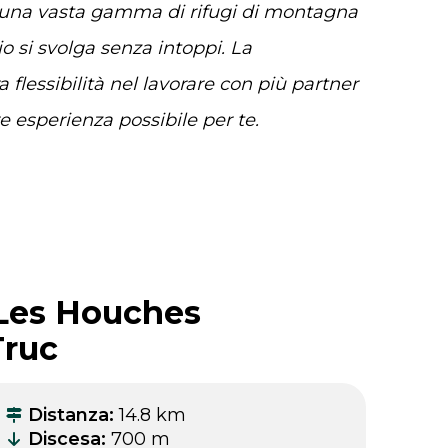
 una vasta gamma di rifugi di montagna
io si svolga senza intoppi. La
a flessibilità nel lavorare con più partner
ore esperienza possibile per te.
Les Houches
Truc
Distanza
:
14.8 km
Discesa
:
700 m