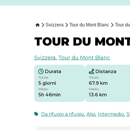
Svizzera
Tour du Mont Blanc
Tour du
TOUR DU MONT
Svizzera
,
Tour du Mont Blanc
Durata
Distanza
Totale
Totale
5 giorni
67.9 km
Medio
Medio
5h 46min
13.6 km
,
,
,
Da rifugio a rifugio
Alpi
Intermedio
S