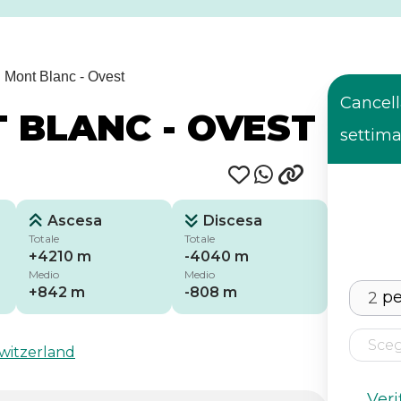
 Mont Blanc - Ovest
Cancell
 BLANC - OVEST
settim
Ascesa
Discesa
Totale
Totale
+4210 m
-4040 m
Medio
Medio
+842 m
-808 m
p
witzerland
Veri