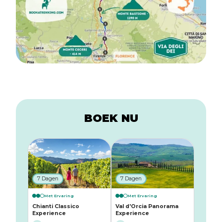
BOEK NU
7 Dagen
7 Dagen
Met Ervaring
Met Ervaring
Chianti Classico
Val d'Orcia Panorama
Experience
Experience