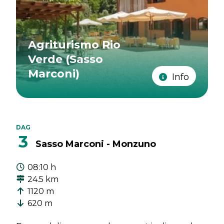
Agriturismo Rio
Verde (Sasso
Marconi)
Info
DAG
3
Sasso Marconi - Monzuno
08:10 h
24.5 km
1120 m
620 m