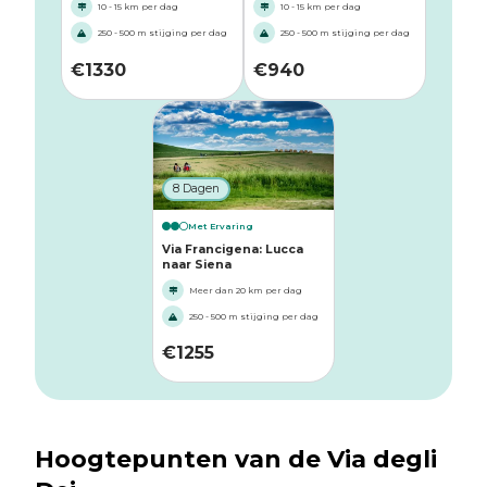
10 - 15 km per dag
10 - 15 km per dag
250 - 500 m stijging per dag
250 - 500 m stijging per dag
€
1330
€
940
8 Dagen
Met Ervaring
Via Francigena: Lucca
naar Siena
Meer dan 20 km per dag
250 - 500 m stijging per dag
€
1255
Hoogtepunten van de Via degli