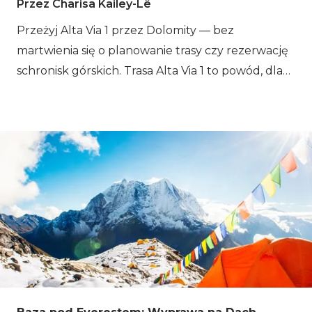
Przez Charisa Kailey-Lê
Przeżyj Alta Via 1 przez Dolomity — bez
martwienia się o planowanie trasy czy rezerwację
schronisk górskich. Trasa Alta Via 1 to powód, dla
którego tysiące turystów odwiedza Dolomity
każdego lata. Od szmaragdowych wód Lago di
Braies po ciche doliny na południu, ta 116-
kilometrowa trasa od schroniska do schroniska
przez północno-wschodnie Włochy jest
powszechnie uważana za najpiękniejszy
długodystansowy szlak w Alpach. Każdego roku
Bookatrekking pomaga setkom turystów
zarezerwować miejsca w schroniskach,
zaplanować etapy i przemierzyć tę klasyczną
trasę z pewnością siebie. Niezależnie od tego, czy