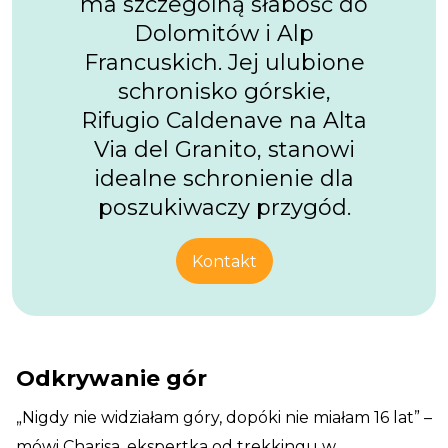
ma szczególną słabość do
Dolomitów i Alp
Francuskich. Jej ulubione
schronisko górskie,
Rifugio Caldenave na Alta
Via del Granito, stanowi
idealne schronienie dla
poszukiwaczy przygód.
Kontakt
Odkrywanie gór
„Nigdy nie widziałam góry, dopóki nie miałam 16 lat” –
mówi Charisa, ekspertka od trekkingu w