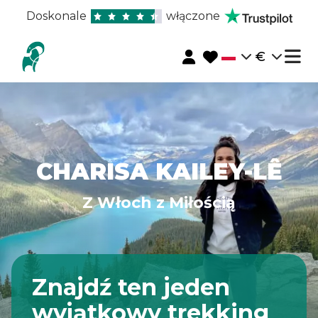
Doskonale
włączone
€
CHARISA KAILEY-LÊ
Z Włoch z Miłością
Znajdź ten jeden
wyjątkowy trekking