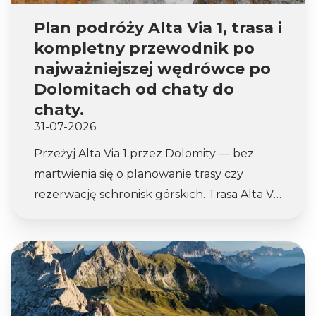
Plan podróży Alta Via 1, trasa i
kompletny przewodnik po
najważniejszej wędrówce po
Dolomitach od chaty do
chaty.
31-07-2026
Przeżyj Alta Via 1 przez Dolomity — bez
martwienia się o planowanie trasy czy
rezerwację schronisk górskich. Trasa Alta Via
1 to powód, dla którego tysiące turystów
odwiedza Dolomity każdego lata. Od
szmaragdowych wód Lago di Braies po
ciche doliny na południu, ta 116-kilometrowa
trasa od schroniska do schroniska przez