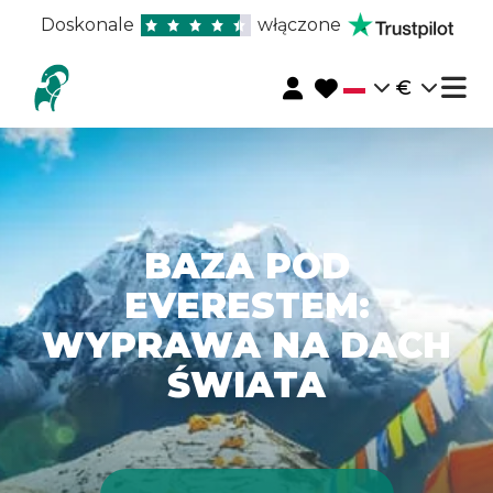
Doskonale
włączone
€
BAZA POD
EVERESTEM:
WYPRAWA NA DACH
ŚWIATA