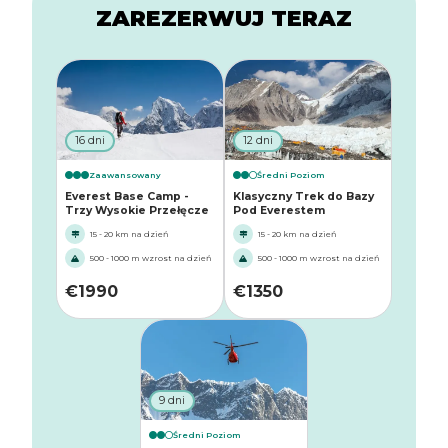
ZAREZERWUJ TERAZ
16 dni
12 dni
Zaawansowany
Średni Poziom
Everest Base Camp -
Klasyczny Trek do Bazy
Trzy Wysokie Przełęcze
Pod Everestem
15 - 20 km na dzień
15 - 20 km na dzień
500 - 1000 m wzrost na dzień
500 - 1000 m wzrost na dzień
€
1990
€
1350
9 dni
Średni Poziom