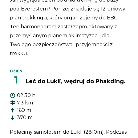
pod Everestem? Poniżej znajduje się 12-dniowy
plan trekkingu, który organizujemy do EBC.
Ten harmonogram został zaprojektowany z
przemyślanym planem aklimatyzacji, dla
Twojego bezpieczeństwa i przyjemności z
trekku.
DZIEŃ
1
Leć do Lukli, wędruj do Phakding.
02:30 h
7.3 km
160 m
370 m
Polecimy samolotem do Lukli (2810m). Podczas