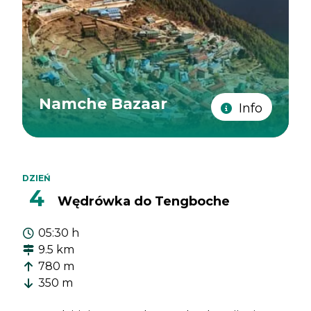
Namche Bazaar
Info
DZIEŃ
4
Wędrówka do Tengboche
05:30 h
9.5 km
780 m
350 m