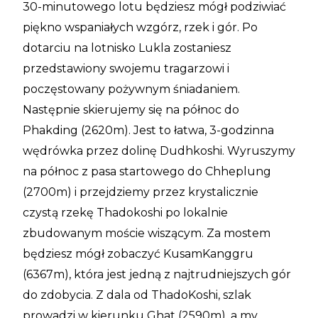
30-minutowego lotu będziesz mógł podziwiać
piękno wspaniałych wzgórz, rzek i gór. Po
dotarciu na lotnisko Lukla zostaniesz
przedstawiony swojemu tragarzowi i
poczęstowany pożywnym śniadaniem.
Następnie skierujemy się na północ do
Phakding (2620m). Jest to łatwa, 3-godzinna
wędrówka przez dolinę Dudhkoshi. Wyruszymy
na północ z pasa startowego do Chheplung
(2700m) i przejdziemy przez krystalicznie
czystą rzekę Thadokoshi po lokalnie
zbudowanym moście wiszącym. Za mostem
będziesz mógł zobaczyć KusamKanggru
(6367m), która jest jedną z najtrudniejszych gór
do zdobycia. Z dala od ThadoKoshi, szlak
prowadzi w kierunku Ghat (2590m), a my