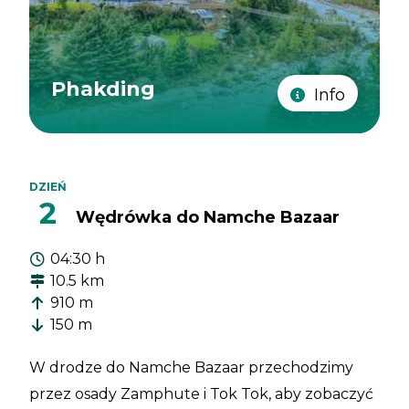
Phakding
Info
DZIEŃ
2
Wędrówka do Namche Bazaar
04:30 h
10.5 km
910 m
150 m
W drodze do Namche Bazaar przechodzimy
przez osady Zamphute i Tok Tok, aby zobaczyć