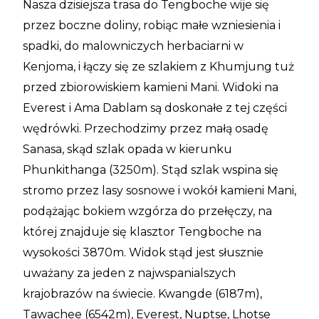
Nasza dzisiejsza trasa do Tengboche wije się
przez boczne doliny, robiąc małe wzniesienia i
spadki, do malowniczych herbaciarni w
Kenjoma, i łączy się ze szlakiem z Khumjung tuż
przed zbiorowiskiem kamieni Mani. Widoki na
Everest i Ama Dablam są doskonałe z tej części
wędrówki. Przechodzimy przez małą osadę
Sanasa, skąd szlak opada w kierunku
Phunkithanga (3250m). Stąd szlak wspina się
stromo przez lasy sosnowe i wokół kamieni Mani,
podążając bokiem wzgórza do przełęczy, na
której znajduje się klasztor Tengboche na
wysokości 3870m. Widok stąd jest słusznie
uważany za jeden z najwspanialszych
krajobrazów na świecie. Kwangde (6187m),
Tawachee (6542m), Everest, Nuptse, Lhotse