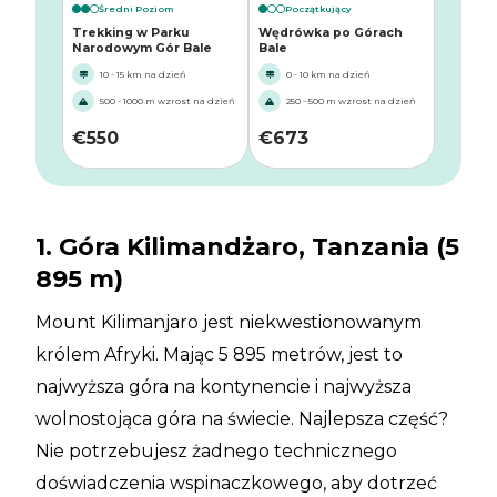
Średni Poziom
Początkujący
Trekking w Parku
Wędrówka po Górach
Narodowym Gór Bale
Bale
10 - 15 km na dzień
0 - 10 km na dzień
500 - 1000 m wzrost na dzień
250 - 500 m wzrost na dzień
€
550
€
673
1. Góra Kilimandżaro, Tanzania (5
895 m)
Mount Kilimanjaro jest niekwestionowanym
królem Afryki. Mając 5 895 metrów, jest to
najwyższa góra na kontynencie i najwyższa
wolnostojąca góra na świecie. Najlepsza część?
Nie potrzebujesz żadnego technicznego
doświadczenia wspinaczkowego, aby dotrzeć