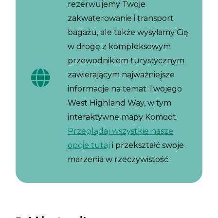
rezerwujemy Twoje
zakwaterowanie i transport
bagażu, ale także wysyłamy Cię
w drogę z kompleksowym
przewodnikiem turystycznym
zawierającym najważniejsze
informacje na temat Twojego
West Highland Way, w tym
interaktywne mapy Komoot.
Przeglądaj wszystkie nasze
opcje tutaj
i przekształć swoje
marzenia w rzeczywistość.