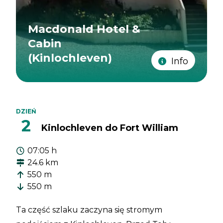
Macdonald Hotel &
Cabin
(Kinlochleven)
Info
DZIEŃ
2
Kinlochleven do Fort William
07:05 h
24.6 km
550 m
550 m
Ta część szlaku zaczyna się stromym