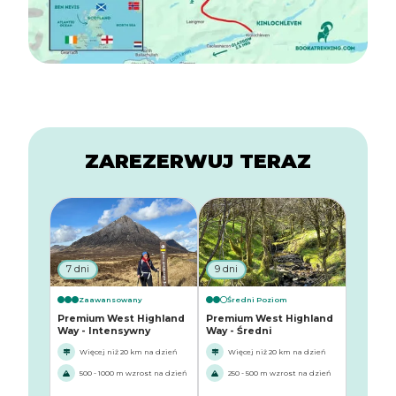
ZAREZERWUJ TERAZ
7 dni
9 dni
Zaawansowany
Średni Poziom
Premium West Highland
Premium West Highland
Way - Intensywny
Way - Średni
Więcej niż 20 km na dzień
Więcej niż 20 km na dzień
500 - 1000 m wzrost na dzień
250 - 500 m wzrost na dzień