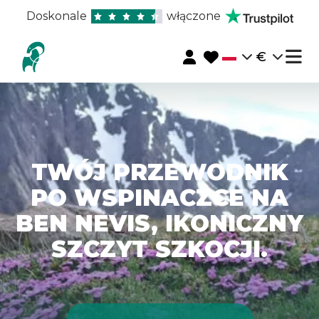
Doskonale
włączone
€
TWÓJ PRZEWODNIK
PO WSPINACZCE NA
BEN NEVIS, IKONICZNY
SZCZYT SZKOCJI.