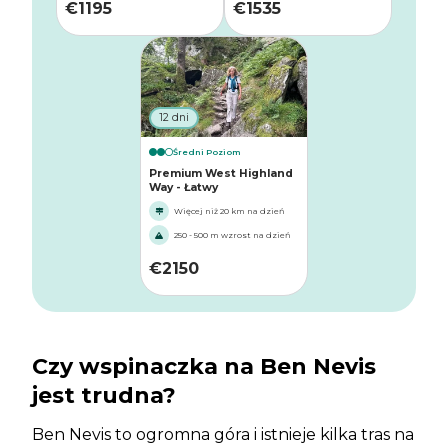
€
1195
€
1535
12 dni
Średni Poziom
Premium West Highland
Way - Łatwy
Więcej niż 20 km na dzień
250 - 500 m wzrost na dzień
€
2150
Czy wspinaczka na Ben Nevis
jest trudna?
Ben Nevis to ogromna góra i istnieje kilka tras na