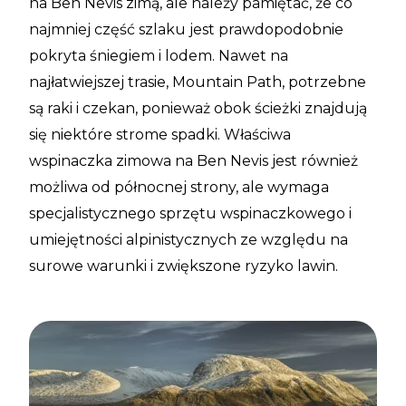
na Ben Nevis zimą, ale należy pamiętać, że co
najmniej część szlaku jest prawdopodobnie
pokryta śniegiem i lodem. Nawet na
najłatwiejszej trasie, Mountain Path, potrzebne
są raki i czekan, ponieważ obok ścieżki znajdują
się niektóre strome spadki. Właściwa
wspinaczka zimowa na Ben Nevis jest również
możliwa od północnej strony, ale wymaga
specjalistycznego sprzętu wspinaczkowego i
umiejętności alpinistycznych ze względu na
surowe warunki i zwiększone ryzyko lawin.