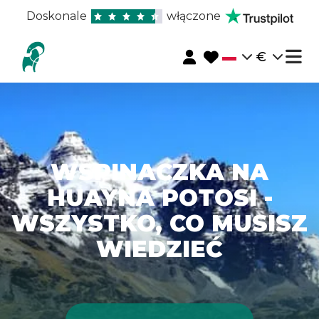
Doskonale
włączone
€
WSPINACZKA NA
HUAYNA POTOSI -
WSZYSTKO, CO MUSISZ
WIEDZIEĆ