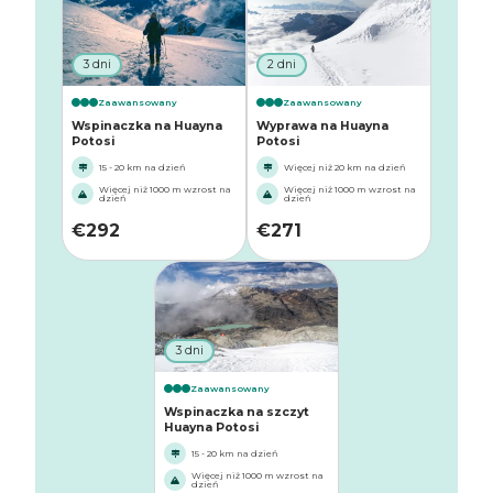
3 dni
2 dni
Zaawansowany
Zaawansowany
Wspinaczka na Huayna
Wyprawa na Huayna
Potosi
Potosi
15 - 20 km na dzień
Więcej niż 20 km na dzień
Więcej niż 1000 m wzrost na
Więcej niż 1000 m wzrost na
dzień
dzień
€
292
€
271
3 dni
Zaawansowany
Wspinaczka na szczyt
Huayna Potosi
15 - 20 km na dzień
Więcej niż 1000 m wzrost na
dzień