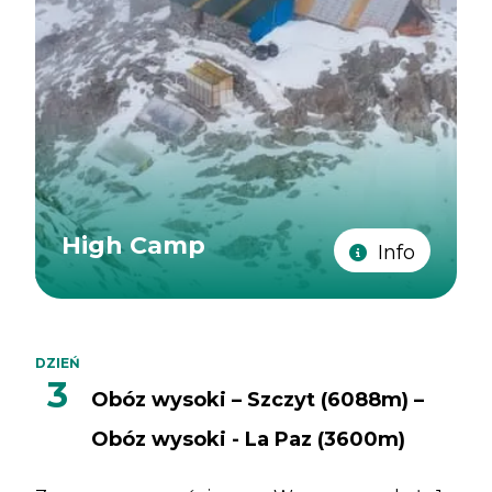
High Camp
Info
DZIEŃ
3
Obóz wysoki – Szczyt (6088m) –
Obóz wysoki - La Paz (3600m)