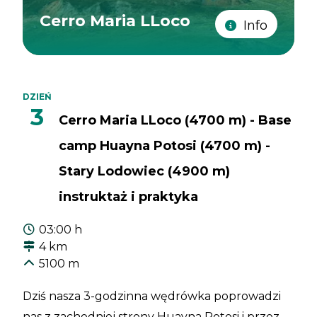
Cerro Maria LLoco
Info
DZIEŃ
3
Cerro Maria LLoco (4700 m) - Base
camp Huayna Potosi (4700 m) -
Stary Lodowiec (4900 m)
instruktaż i praktyka
03:00 h
4 km
5100 m
Dziś nasza 3-godzinna wędrówka poprowadzi
nas z zachodniej strony Huayna Potosi i przez