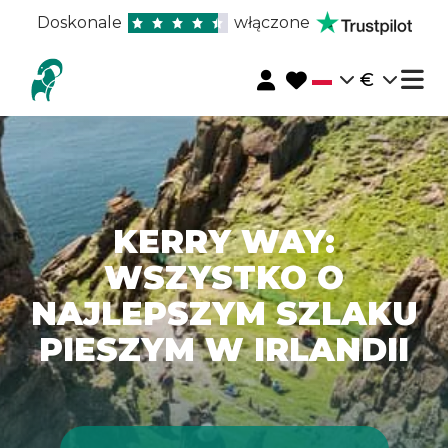
Doskonale
włączone
€
KERRY WAY:
WSZYSTKO O
NAJLEPSZYM SZLAKU
PIESZYM W IRLANDII