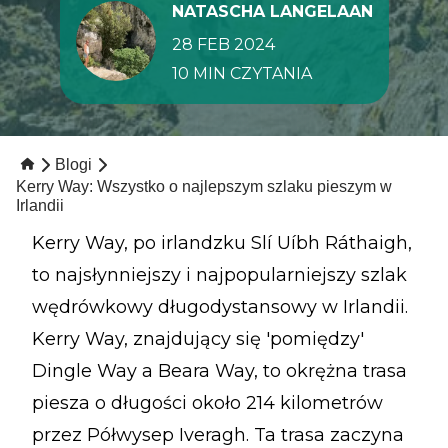
NATASCHA LANGELAAN
28 FEB 2024
10 MIN CZYTANIA
Blogi
Kerry Way: Wszystko o najlepszym szlaku pieszym w
Irlandii
Kerry Way, po irlandzku Slí Uíbh Ráthaigh,
to najsłynniejszy i najpopularniejszy szlak
wędrówkowy długodystansowy w Irlandii.
Kerry Way, znajdujący się 'pomiędzy'
Dingle Way a Beara Way, to okrężna trasa
piesza o długości około 214 kilometrów
przez Półwysep Iveragh. Ta trasa zaczyna