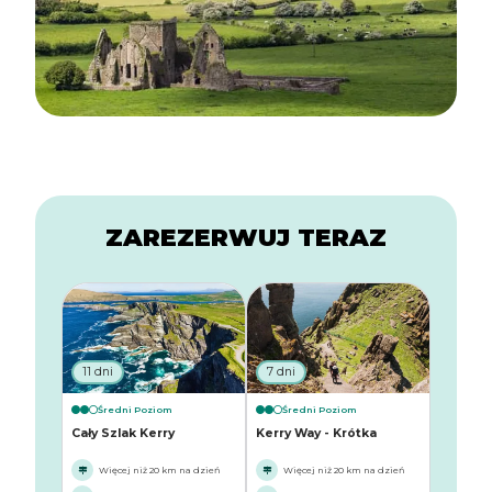
ZAREZERWUJ TERAZ
11 dni
7 dni
Średni Poziom
Średni Poziom
Cały Szlak Kerry
Kerry Way - Krótka
Więcej niż 20 km na dzień
Więcej niż 20 km na dzień