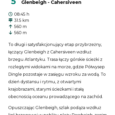
5
Glenbeigh - Cahersiveen
08:45 h
31.5 km
560 m
560 m
To długi i satysfakcjonujący etap przybrzeżny,
łączący Glenbeigh z Cahersiveen wzdłuż
brzegu Atlantyku. Trasa łączy górskie ścieżki z
rozległymi widokami na morze, gdzie Półwysep
Dingle pozostaje w zasięgu wzroku za wodą. To
dzień dystansu i rytmu, z otwartymi
krajobrazami, starymi ścieżkami i stałą
obecnością oceanu prowadzącego na zachód.
Opuszczając Glenbeigh, szlak podąża wzdłuż