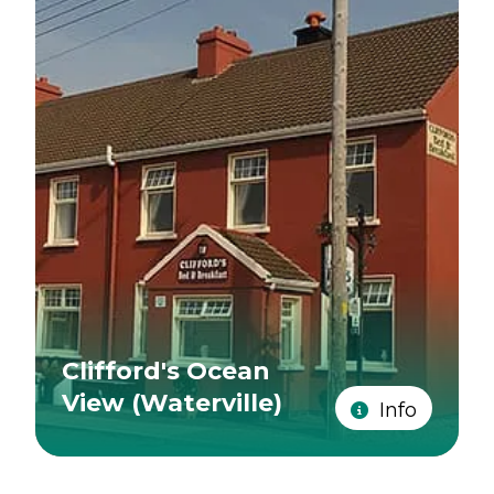
Clifford's Ocean
View (Waterville)
Info