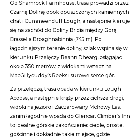
Od Shamrock Farmhouse, trasa prowadzi przez
Czarną Dolinę obok opuszczonych kamiennych
chat i Cummeenduff Lough, a następnie kieruje
się na zachód do Doliny Bridia między Górą
Brassel a Broaghnabinnia (745 m). Po
łagodniejszym terenie doliny, szlak wspina się w
kierunku Przełęczy Beann Dhearg, osiągając
około 350 metrów, z widokami wstecz na
MacGillycuddy’s Reeks i surowe serce gór.
Za przełęczą, trasa opada w kierunku Lough
Acoose, a następnie krąży przez cichsze drogi,
widoki na jezioro i Zaczarowany Mchowy Las,
zanim łagodnie wpada do Glencar. Climber’s Inn
to idealne górskie zakończenie: ciepłe, proste,
gościnne i dokładnie takie miejsce, gdzie