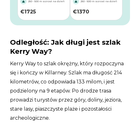
250 - 500 m wzrost na dzień
250 - 500 m wzrost na dzień
€
1725
€
1370
Odległość: Jak długi jest szlak
Kerry Way?
Kerry Way to szlak okrężny, który rozpoczyna
się i kończy w Killarney. Szlak ma długość 214
kilometrów, co odpowiada 133 milom, i jest
podzielony na 9 etapów. Po drodze trasa
prowadzi turystów przez góry, doliny, jeziora,
stare lasy, piaszczyste plaże i pozostałości
archeologiczne.