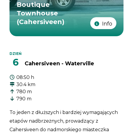
Boutique
Townhouse
(Cahersiveen)
Info
DZIEŃ
6
Cahersiveen - Waterville
08:50 h
30.4 km
780 m
790 m
To jeden z dłuższych i bardziej wymagających
etapów nadbrzeżnych, prowadzący z
Cahersiveen do nadmorskiego miasteczka