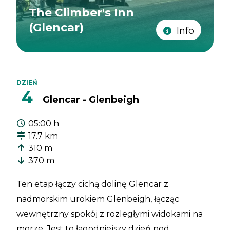
The Climber's Inn
(Glencar)
Info
DZIEŃ
4
Glencar - Glenbeigh
05:00 h
17.7 km
310 m
370 m
Ten etap łączy cichą dolinę Glencar z
nadmorskim urokiem Glenbeigh, łącząc
wewnętrzny spokój z rozległymi widokami na
morze. Jest to łagodniejszy dzień pod