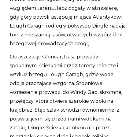
względem terenu, lecz bogaty w atmosferę,
gdy góry powoli ustępują miejsca Atlantykowi.
Lough Caragh i odległy półwysep Dingle nadają
ton, z mieszanką lasów, otwartych wzgórz i linii
brzegowej prowadzących drogę.
Opuszczając Glencar, trasa prowadzi
spokojnymi ścieżkami przez tereny rolnicze i
wzdłuż brzegu Lough Caragh, gdzie woda
odbija otaczające wzgórza. Stopniowe
wzniesienie prowadzi do Windy Gap, skromnej
przełęczy, która otwiera szerokie widoki na
krajobraz. Stąd szlak schodzi równomiernie, z
pojawiającymi się przed nami widokami na
zatokę Dingle. Ścieżka kontynuuje przez
mieszankę cichych dróg i ścieżek, mijając