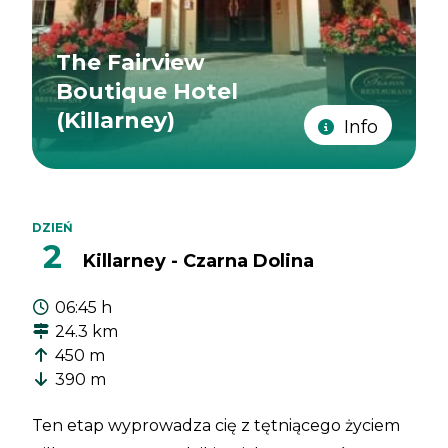
The Fairview
Boutique Hotel
(Killarney)
Info
DZIEŃ
2
Killarney - Czarna Dolina
06:45 h
24.3 km
450 m
390 m
Ten etap wyprowadza cię z tętniącego życiem