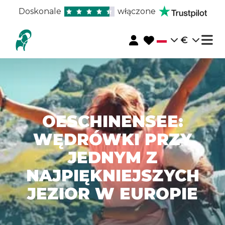
Doskonale
włączone
€
OESCHINENSEE:
WĘDRÓWKI PRZY
JEDNYM Z
NAJPIĘKNIEJSZYCH
JEZIOR W EUROPIE