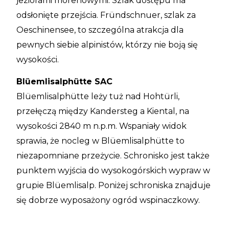
jeziorami morenowymi. Szlak dostępu ma
odsłonięte przejścia. Fründschnuer, szlak za
Oeschinensee, to szczególna atrakcja dla
pewnych siebie alpinistów, którzy nie boją się
wysokości.
Blüemlisalphütte SAC
Blüemlisalphütte leży tuż nad Hohtürli,
przełęczą między Kandersteg a Kiental, na
wysokości 2840 m n.p.m. Wspaniały widok
sprawia, że nocleg w Blüemlisalphütte to
niezapomniane przeżycie. Schronisko jest także
punktem wyjścia do wysokogórskich wypraw w
grupie Blüemlisalp. Poniżej schroniska znajduje
się dobrze wyposażony ogród wspinaczkowy.