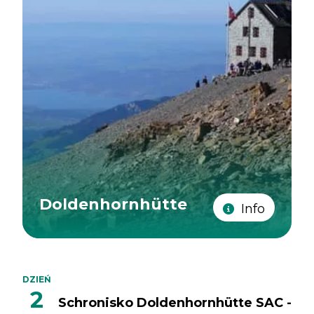
Doldenhornhütte
Info
DZIEŃ
2
Schronisko Doldenhornhütte SAC -