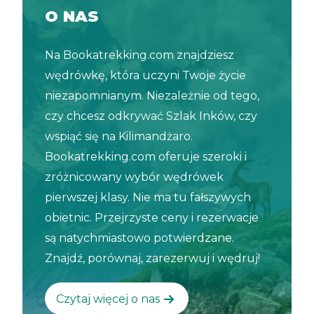
O NAS
Na Bookatrekking.com znajdziesz
wędrówkę, która uczyni Twoje życie
niezapomnianym. Niezależnie od tego,
czy chcesz odkrywać Szlak Inków, czy
wspiąć się na Kilimandżaro.
Bookatrekking.com oferuje szeroki i
zróżnicowany wybór wędrówek
pierwszej klasy. Nie ma tu fałszywych
obietnic. Przejrzyste ceny i rezerwacje
są natychmiastowo potwierdzane.
Znajdź, porównaj, zarezerwuj i wędruj!
Czytaj więcej o nas