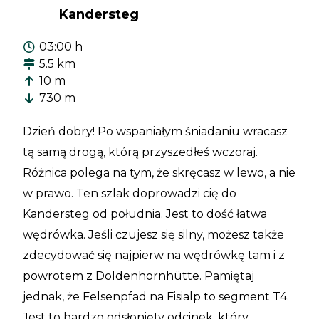
Kandersteg
03:00 h
5.5 km
10 m
730 m
Dzień dobry! Po wspaniałym śniadaniu wracasz
tą samą drogą, którą przyszedłeś wczoraj.
Różnica polega na tym, że skręcasz w lewo, a nie
w prawo. Ten szlak doprowadzi cię do
Kandersteg od południa. Jest to dość łatwa
wędrówka. Jeśli czujesz się silny, możesz także
zdecydować się najpierw na wędrówkę tam i z
powrotem z Doldenhornhütte. Pamiętaj
jednak, że Felsenpfad na Fisialp to segment T4.
Jest to bardzo odsłonięty odcinek, który