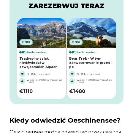
ZAREZERWUJ TERAZ
6 dni
8 dni
Średni Poziom
Średni Poziom
Tradycyjny szlak
Bear Trek - W tym
niedźwiedzi w
zakwaterowanie przed i
szwajcarskich Alpach
po
15 - 20 km na dzień
15 - 20 km na dzień
Więcej niż 1000 m wzrost na
Więcej niż 1000 m wzrost na
dzień
dzień
€
1110
€
1480
Kiedy odwiedzić Oeschinensee?
Oeschinensee można odwiedzać przez cały rok.