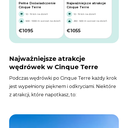
Pełne Doświadczenie
Najważniejsze atrakcje
Cinque Terre
Cinque Terre
10 - 15 km na dzień
10 - 15 km na dzień
500 - 1000 m wzrost na dzień
250 - 500 m wzrost na dzień
€
1095
€
1055
Najważniejsze atrakcje
wędrówek w Cinque Terre
Podczas wędrówki po Cinque Terre każdy krok
jest wypełniony pięknem i odkryciami. Niektóre
z atrakcji, które napotkasz, to: