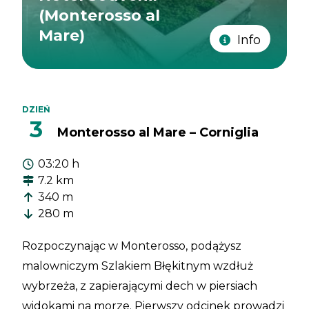
(Monterosso al
Mare)
Info
DZIEŃ
3
Monterosso al Mare – Corniglia
03:20 h
7.2 km
340 m
280 m
Rozpoczynając w Monterosso, podążysz
malowniczym Szlakiem Błękitnym wzdłuż
wybrzeża, z zapierającymi dech w piersiach
widokami na morze. Pierwszy odcinek prowadzi