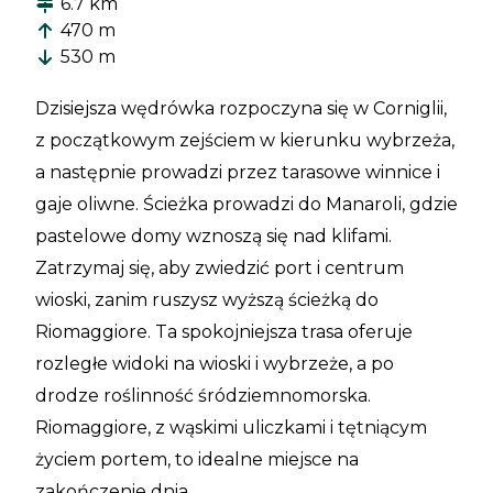
6.7 km
470 m
530 m
Dzisiejsza wędrówka rozpoczyna się w Corniglii,
z początkowym zejściem w kierunku wybrzeża,
a następnie prowadzi przez tarasowe winnice i
gaje oliwne. Ścieżka prowadzi do Manaroli, gdzie
pastelowe domy wznoszą się nad klifami.
Zatrzymaj się, aby zwiedzić port i centrum
wioski, zanim ruszysz wyższą ścieżką do
Riomaggiore. Ta spokojniejsza trasa oferuje
rozległe widoki na wioski i wybrzeże, a po
drodze roślinność śródziemnomorska.
Riomaggiore, z wąskimi uliczkami i tętniącym
życiem portem, to idealne miejsce na
zakończenie dnia.