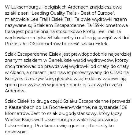
W Luksemburgu i belgijskich Ardenach znajdziesz dwa
szlaki z serii ‘Leading Quality Trails - Best of Europe’,
mianowicie Lee Trail i Eislek Trail. Te dwie wędrówki razem
nazywane są Szlakiem Escapardenne. Ta 159-kilometrowa
trasa jest podzielona na stosunkowo krótki Lee Trail. Ta
wędrówka ma tylko 53 kilometry i można ją przejść w 3 dni.
Pozostałe 106 kilometrów to część szlaku Eislek.
Szlak Escapardenne Eislek jest prawdopodobnie najbardziej
znanym szlakiem w Beneluksie wśród wędrowców, którzy
chcą trenować do prawdziwej wędrówki od chaty do chaty
w Alpach, a czasami jest nawet porównywany do GR20 na
Korsyce. Rzeczywiście, głęboko wcięte doliny zapewniają
sporo przewyższeń w jednej z bardziej surowych części
Ardenów.
Szlak Eislek to druga część Szlaku Escapardenne i prowadzi
z Kautenbach do La Roche-en-Ardenne, na dystansie 106
kilometrów. Jest to szlak długodystansowy, który łączy
Wielkie Księstwo Luksemburga z walońską prowincją
Luksemburg. Przekracza więc granice, i to nie tylko
dosłownie!