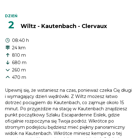
DZIEŃ
2
Wiltz - Kautenbach - Clervaux
08:40 h
24 km
810 m
680 m
260 m
470 m
Upewnij się, że wstaniesz na czas, ponieważ czeka Cię długi
i wymagający dzień wędrówki. Z Wiltz możesz łatwo
dotrzeć pociągiem do Kautenbach, co zajmuje około 15
minut. Po przyjeździe na stację w Kautenbach znajdziesz
punkt początkowy Szlaku Escapardenne Eislek, gdzie
oficjalnie rozpoczyna się Twoja podróż. Wkrótce po
stromym podejściu będziesz mieć piękny panoramiczny
widok na Kautenbach. Wkrótce miniesz kemping o tej