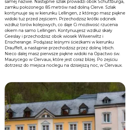
samej nazwie. Następnie szlak prowadzi obok Schüttburga,
zamku położonego 85 metrów nad doliną Clerve. Szlak
kontynuuje się w kierunku Lellingen, z którego masz piękne
widoki tuż przed zejściem. Przechodzisz krótki odcinek
wzdłuż torów kolejowych, co daje Ci możliwość rzucenia
okiem na samo Lellingen. Kontynuujesz wzdłuż skały
Geeslay i przechodzisz obok wiosek Wilwerwiltz i
Enscherange. Podążasz leśnymi ścieżkami w kierunku
Drauffelt, a następnie przechodzisz przez dolinę Irbich.
Nieco dalej masz pierwsze piękne widoki na Opactwo św.
Maurycego w Clervaux, które jest coraz bliżej. Po zejściu
dotrzesz do miejsca noclegu na dzisiejszą noc, w Clervaux.