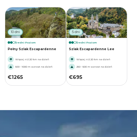
10 dni
5 dni
Średni Poziom
Średni Poziom
Pełny Szlak Escapardenne
Szlak Escapardenne Lee
Więcej niż 20 km na dzień
Więcej niż 20 km na dzień
500 - 1000 m wzrost na dzień
250 - 500 m wzrost na dzień
€
1265
€
695