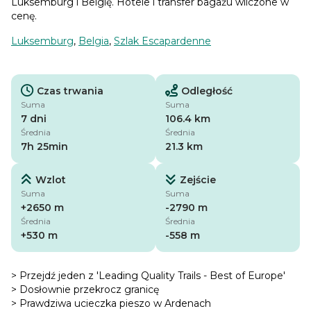
Luksemburg i Belgię. Hotele i transfer bagażu wliczone w
cenę.
Luksemburg
,
Belgia
,
Szlak Escapardenne
Czas trwania
Odległość
Suma
Suma
7 dni
106.4 km
Średnia
Średnia
7h 25min
21.3 km
Wzlot
Zejście
Suma
Suma
+2650 m
-2790 m
Średnia
Średnia
+530 m
-558 m
> Przejdź jeden z 'Leading Quality Trails - Best of Europe'
> Dosłownie przekrocz granicę
> Prawdziwa ucieczka pieszo w Ardenach