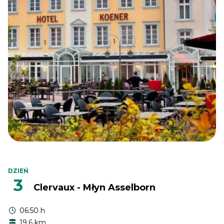
DZIEŃ
3
Clervaux - Młyn Asselborn
06:50 h
19.6 km