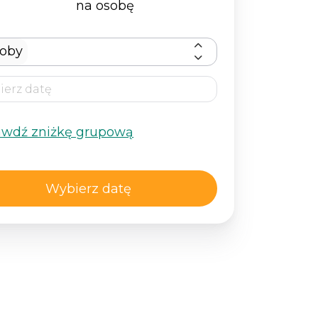
na osobę
soby
awdź zniżkę grupową
Wybierz datę