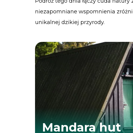
Podróż tego dnia łączy cuda natury 
niezapomniane wspomnienia zróżni
unikalnej dzikiej przyrody.
Mandara hut