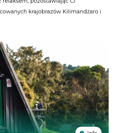
z relaksem, pozostawiając Ci
cowanych krajobrazów Kilimandżaro i