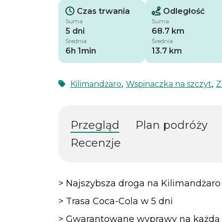
Czas trwania
Odległość
Suma
Suma
5 dni
68.7 km
Średnia
Średnia
6h 1min
13.7 km
,
,
Kilimandżaro
Wspinaczka na szczyt
Z
Przegląd
Plan podróży
Recenzje
> Najszybsza droga na Kilimandżaro
> Trasa Coca-Cola w 5 dni
> Gwarantowane wyprawy na każdą 