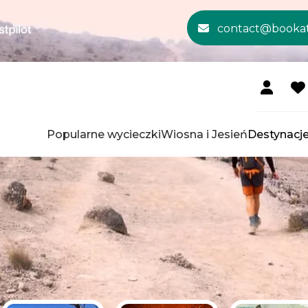
contact@booka
Popularne wycieczki
Wiosna i Jesień
Destynacj