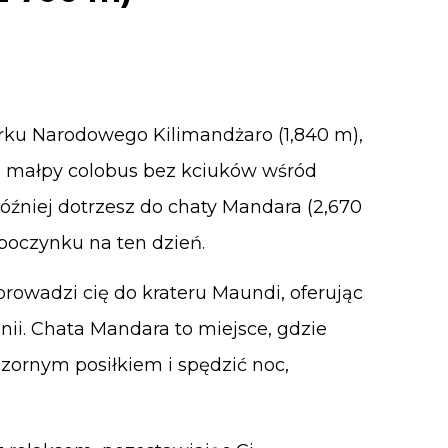
rku Narodowego Kilimandżaro (1,840 m),
e małpy colobus bez kciuków wśród
później dotrzesz do chaty Mandara (2,670
poczynku na ten dzień.
owadzi cię do krateru Maundi, oferując
ii. Chata Mandara to miejsce, gdzie
zornym posiłkiem i spędzić noc,