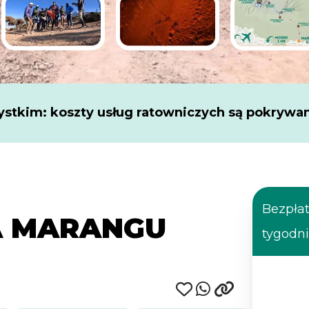
stkim: koszty usług ratowniczych są pokrywa
Bezpła
A MARANGU
tygodni