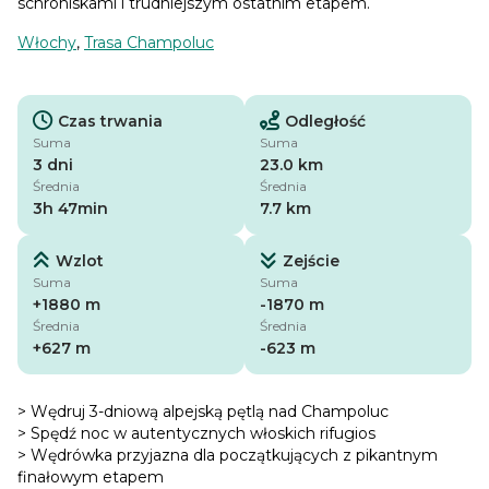
schroniskami i trudniejszym ostatnim etapem.
Włochy
,
Trasa Champoluc
Czas trwania
Odległość
Suma
Suma
3 dni
23.0 km
Średnia
Średnia
3h 47min
7.7 km
Wzlot
Zejście
Suma
Suma
+1880 m
-1870 m
Średnia
Średnia
+627 m
-623 m
> Wędruj 3-dniową alpejską pętlą nad Champoluc
> Spędź noc w autentycznych włoskich rifugios
> Wędrówka przyjazna dla początkujących z pikantnym
finałowym etapem