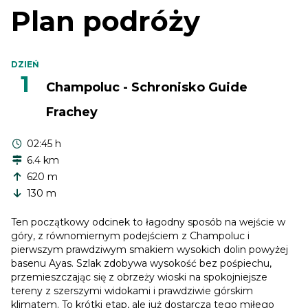
Plan podróży
DZIEŃ
1
Champoluc - Schronisko Guide
Frachey
02:45 h
6.4 km
620 m
130 m
Ten początkowy odcinek to łagodny sposób na wejście w
góry, z równomiernym podejściem z Champoluc i
pierwszym prawdziwym smakiem wysokich dolin powyżej
basenu Ayas. Szlak zdobywa wysokość bez pośpiechu,
przemieszczając się z obrzeży wioski na spokojniejsze
tereny z szerszymi widokami i prawdziwie górskim
klimatem. To krótki etap, ale już dostarcza tego miłego