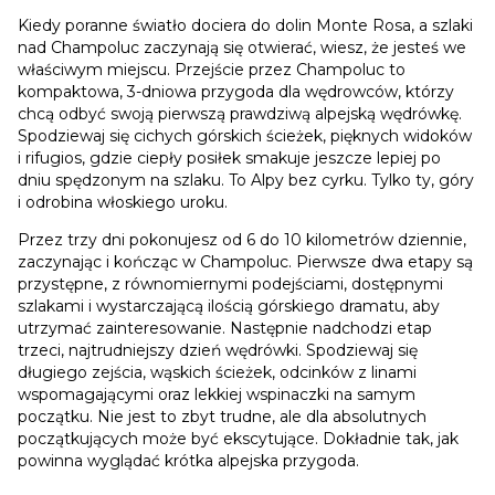
Kiedy poranne światło dociera do dolin Monte Rosa, a szlaki
nad Champoluc zaczynają się otwierać, wiesz, że jesteś we
właściwym miejscu. Przejście przez Champoluc to
kompaktowa, 3-dniowa przygoda dla wędrowców, którzy
chcą odbyć swoją pierwszą prawdziwą alpejską wędrówkę.
Spodziewaj się cichych górskich ścieżek, pięknych widoków
i rifugios, gdzie ciepły posiłek smakuje jeszcze lepiej po
dniu spędzonym na szlaku. To Alpy bez cyrku. Tylko ty, góry
i odrobina włoskiego uroku.
Przez trzy dni pokonujesz od 6 do 10 kilometrów dziennie,
zaczynając i kończąc w Champoluc. Pierwsze dwa etapy są
przystępne, z równomiernymi podejściami, dostępnymi
szlakami i wystarczającą ilością górskiego dramatu, aby
utrzymać zainteresowanie. Następnie nadchodzi etap
trzeci, najtrudniejszy dzień wędrówki. Spodziewaj się
długiego zejścia, wąskich ścieżek, odcinków z linami
wspomagającymi oraz lekkiej wspinaczki na samym
początku. Nie jest to zbyt trudne, ale dla absolutnych
początkujących może być ekscytujące. Dokładnie tak, jak
powinna wyglądać krótka alpejska przygoda.