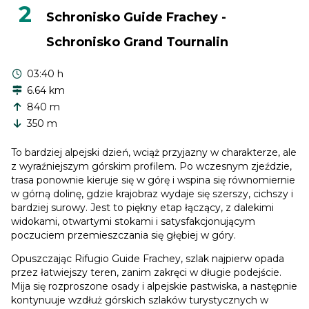
2
Schronisko Guide Frachey -
Schronisko Grand Tournalin
03:40 h
6.64 km
840 m
350 m
To bardziej alpejski dzień, wciąż przyjazny w charakterze, ale
z wyraźniejszym górskim profilem. Po wczesnym zjeździe,
trasa ponownie kieruje się w górę i wspina się równomiernie
w górną dolinę, gdzie krajobraz wydaje się szerszy, cichszy i
bardziej surowy. Jest to piękny etap łączący, z dalekimi
widokami, otwartymi stokami i satysfakcjonującym
poczuciem przemieszczania się głębiej w góry.
Opuszczając Rifugio Guide Frachey, szlak najpierw opada
przez łatwiejszy teren, zanim zakręci w długie podejście.
Mija się rozproszone osady i alpejskie pastwiska, a następnie
kontynuuje wzdłuż górskich szlaków turystycznych w