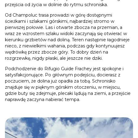
przejścia od życia w dolinie do rytmu schroniska.
Od Champoluc trasa prowadzi w górę dostępnymi
ścieżkami i szlakami górskimi, najbardziej stromo w
pierwszej połowie. Las i otwarte zbocza na przemian, a
wraz ze wzrostem szlaku widoki zaczynają się otwierać w
kierunku grzbietów nad doliną. Teren następnie łagodnieje
nieco, z niewielkimi wahania, podczas gdy kontynuujesz
wędrówkę przez zbocze góry. To dobry dzień na
rozgrzewkę, nigdy płaski, ale jeszcze nie dziki.
Podchodzenie do Rifugio Guide Frachey jest spokojne i
satysfakcjonujące. Po głównym podejściu, docierasz z
poczuciem, że dolina już opadła za tobą. Schronisko
znajduje się w pięknym górskim otoczeniu, w miejscu,
gdzie buty się zdejmuje, plecaki lądują na ziemi, a przejście
naprawdę zaczyna nabierać tempa.