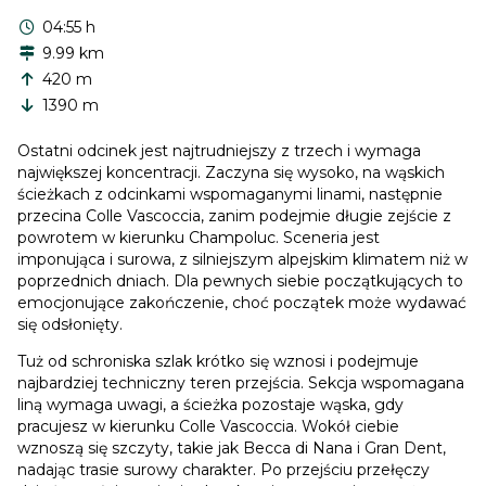
04:55 h
9.99 km
420 m
1390 m
Ostatni odcinek jest najtrudniejszy z trzech i wymaga
największej koncentracji. Zaczyna się wysoko, na wąskich
ścieżkach z odcinkami wspomaganymi linami, następnie
przecina Colle Vascoccia, zanim podejmie długie zejście z
powrotem w kierunku Champoluc. Sceneria jest
imponująca i surowa, z silniejszym alpejskim klimatem niż w
poprzednich dniach. Dla pewnych siebie początkujących to
emocjonujące zakończenie, choć początek może wydawać
się odsłonięty.
Tuż od schroniska szlak krótko się wznosi i podejmuje
najbardziej techniczny teren przejścia. Sekcja wspomagana
liną wymaga uwagi, a ścieżka pozostaje wąska, gdy
pracujesz w kierunku Colle Vascoccia. Wokół ciebie
wznoszą się szczyty, takie jak Becca di Nana i Gran Dent,
nadając trasie surowy charakter. Po przejściu przełęczy