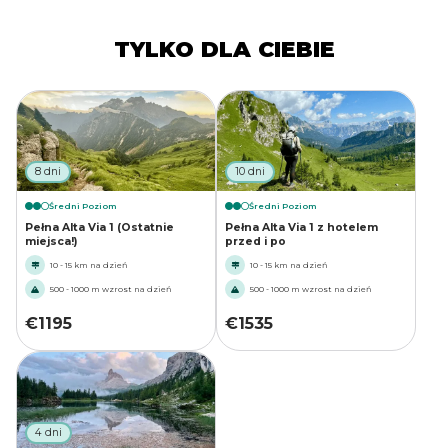
TYLKO DLA CIEBIE
8 dni
10 dni
Średni Poziom
Średni Poziom
Pełna Alta Via 1 (Ostatnie
Pełna Alta Via 1 z hotelem
miejsca!)
przed i po
10 - 15 km na dzień
10 - 15 km na dzień
500 - 1000 m wzrost na dzień
500 - 1000 m wzrost na dzień
€
1195
€
1535
4 dni