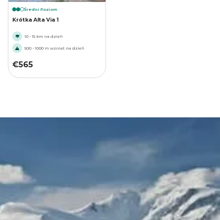
Średni Poziom
Krótka Alta Via 1
10 - 15 km na dzień
500 - 1000 m wzrost na dzień
€
565