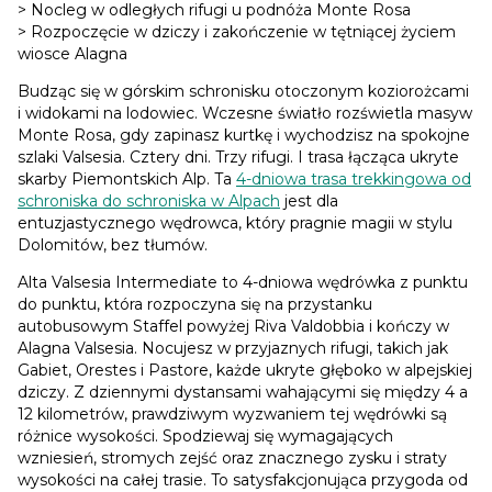
> Nocleg w odległych rifugi u podnóża Monte Rosa
> Rozpoczęcie w dziczy i zakończenie w tętniącej życiem
wiosce Alagna
Budząc się w górskim schronisku otoczonym koziorożcami
i widokami na lodowiec. Wczesne światło rozświetla masyw
Monte Rosa, gdy zapinasz kurtkę i wychodzisz na spokojne
szlaki Valsesia. Cztery dni. Trzy rifugi. I trasa łącząca ukryte
skarby Piemontskich Alp. Ta
4-dniowa trasa trekkingowa od
schroniska do schroniska w Alpach
jest dla
entuzjastycznego wędrowca, który pragnie magii w stylu
Dolomitów, bez tłumów.
Alta Valsesia Intermediate to 4-dniowa wędrówka z punktu
do punktu, która rozpoczyna się na przystanku
autobusowym Staffel powyżej Riva Valdobbia i kończy w
Alagna Valsesia. Nocujesz w przyjaznych rifugi, takich jak
Gabiet, Orestes i Pastore, każde ukryte głęboko w alpejskiej
dziczy. Z dziennymi dystansami wahającymi się między 4 a
12 kilometrów, prawdziwym wyzwaniem tej wędrówki są
różnice wysokości. Spodziewaj się wymagających
wzniesień, stromych zejść oraz znacznego zysku i straty
wysokości na całej trasie. To satysfakcjonująca przygoda od