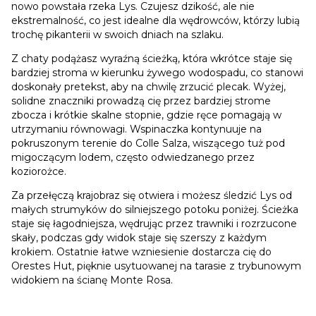
nowo powstała rzeka Lys. Czujesz dzikość, ale nie
ekstremalność, co jest idealne dla wędrowców, którzy lubią
trochę pikanterii w swoich dniach na szlaku.
Z chaty podążasz wyraźną ścieżką, która wkrótce staje się
bardziej stroma w kierunku żywego wodospadu, co stanowi
doskonały pretekst, aby na chwilę zrzucić plecak. Wyżej,
solidne znaczniki prowadzą cię przez bardziej strome
zbocza i krótkie skalne stopnie, gdzie ręce pomagają w
utrzymaniu równowagi. Wspinaczka kontynuuje na
pokruszonym terenie do Colle Salza, wiszącego tuż pod
migoczącym lodem, często odwiedzanego przez
koziorożce.
Za przełęczą krajobraz się otwiera i możesz śledzić Lys od
małych strumyków do silniejszego potoku poniżej. Ścieżka
staje się łagodniejsza, wędrując przez trawniki i rozrzucone
skały, podczas gdy widok staje się szerszy z każdym
krokiem. Ostatnie łatwe wzniesienie dostarcza cię do
Orestes Hut, pięknie usytuowanej na tarasie z trybunowym
widokiem na ścianę Monte Rosa.