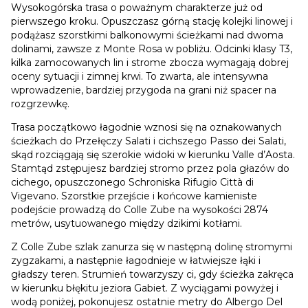
Wysokogórska trasa o poważnym charakterze już od
pierwszego kroku. Opuszczasz górną stację kolejki linowej i
podążasz szorstkimi balkonowymi ścieżkami nad dwoma
dolinami, zawsze z Monte Rosa w pobliżu. Odcinki klasy T3,
kilka zamocowanych lin i strome zbocza wymagają dobrej
oceny sytuacji i zimnej krwi. To zwarta, ale intensywna
wprowadzenie, bardziej przygoda na grani niż spacer na
rozgrzewkę.
Trasa początkowo łagodnie wznosi się na oznakowanych
ścieżkach do Przełęczy Salati i cichszego Passo dei Salati,
skąd rozciągają się szerokie widoki w kierunku Valle d’Aosta.
Stamtąd zstępujesz bardziej stromo przez pola głazów do
cichego, opuszczonego Schroniska Rifugio Città di
Vigevano. Szorstkie przejście i końcowe kamieniste
podejście prowadzą do Colle Zube na wysokości 2874
metrów, usytuowanego między dzikimi kotłami.
Z Colle Zube szlak zanurza się w następną dolinę stromymi
zygzakami, a następnie łagodnieje w łatwiejsze łąki i
gładszy teren. Strumień towarzyszy ci, gdy ścieżka zakręca
w kierunku błękitu jeziora Gabiet. Z wyciągami powyżej i
wodą poniżej, pokonujesz ostatnie metry do Albergo Del