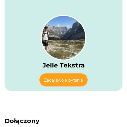
na początku przemierzasz alpejski teren w pobliżu Col
d’Olen, gdzie panoramiczne widoki rozciągają się na
otaczające szczyty i doliny. Wąskie górskie ścieżki wiją się
po skalistych stokach i wysokich przełęczach, z kilkoma
nierównymi i odsłoniętymi odcinkami, które dodają
przygodowego charakteru dnia.
W miarę jak etap się rozwija, szlak stopniowo opada w
bardziej zielone alpejskie krajobrazy pełne strumieni,
wodospadów i górskich łąk. Po drodze mijasz odległe
schroniska górskie i malownicze punkty widokowe, podczas
gdy dźwięk szumiącej wody towarzyszy większej części
Jelle Tekstra
zejścia. Teren pozostaje miejscami skalisty, zwłaszcza na
stromszych odcinkach niżej w dolinie.
Zadaj swoje pytanie
Ostatnie kilometry prowadzą do spokojnego alpejskiego
otoczenia Rifugio Pastore, otoczonego lasami i wyniosłymi
szczytami. Po długim zejściu z wysokich gór, schronisko
oferuje przyjazne miejsce do odpoczynku i cieszenia się
cichszą atmosferą dna doliny, zastanawiając się nad
kolejnym spektakularnym dniem we włoskich Alpach.
Dołączony