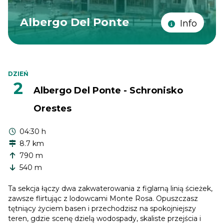
Albergo Del Ponte
Info
DZIEŃ
2
Albergo Del Ponte - Schronisko
Orestes
04:30 h
8.7 km
790 m
540 m
Ta sekcja łączy dwa zakwaterowania z figlarną linią ścieżek,
zawsze flirtując z lodowcami Monte Rosa. Opuszczasz
tętniący życiem basen i przechodzisz na spokojniejszy
teren, gdzie scenę dzielą wodospady, skaliste przejścia i