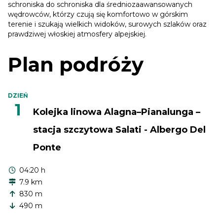
schroniska do schroniska dla średniozaawansowanych
wędrowców, którzy czują się komfortowo w górskim
terenie i szukają wielkich widoków, surowych szlaków oraz
prawdziwej włoskiej atmosfery alpejskiej.
Plan podróży
DZIEŃ
1
Kolejka linowa Alagna–Pianalunga –
stacja szczytowa Salati - Albergo Del
Ponte
04:20 h
7.9 km
830 m
490 m