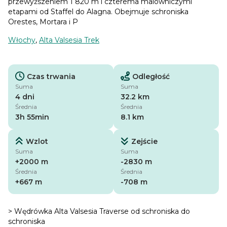
przewyższeniem 1 820 m i czterema malowniczymi
etapami od Staffel do Alagna. Obejmuje schroniska
Orestes, Mortara i P
Włochy
,
Alta Valsesia Trek
Czas trwania
Odległość
Suma
Suma
4 dni
32.2 km
Średnia
Średnia
3h 55min
8.1 km
Wzlot
Zejście
Suma
Suma
+2000 m
-2830 m
Średnia
Średnia
+667 m
-708 m
> Wędrówka Alta Valsesia Traverse od schroniska do
schroniska