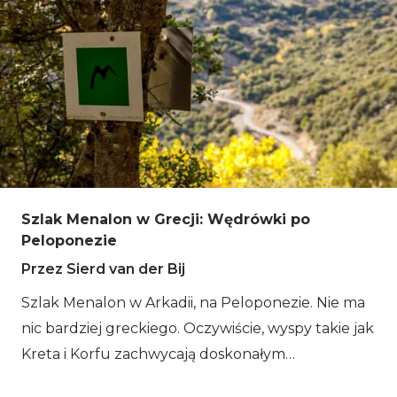
Szlak Menalon w Grecji: Wędrówki po
Peloponezie
Przez Sierd van der Bij
Szlak Menalon w Arkadii, na Peloponezie. Nie ma
nic bardziej greckiego. Oczywiście, wyspy takie jak
Kreta i Korfu zachwycają doskonałym
połączeniem gór i morza, ale „prawdziwa” Grecja