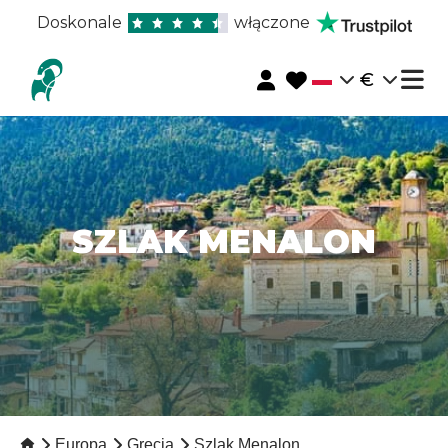
Doskonale
włączone
€
SZLAK MENALON
Europa
Grecja
Szlak Menalon