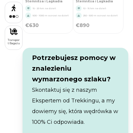
Stemnitsa i Lagkadia
Stemnitsa i Lagkadia
15 - 20 km na dzień
10 - 15 km na dzień
500 - 1000 m wzrost na dzień
250 - 500 m wzrost na dzień
€
630
€
890
Transpor
t Bagażu
Potrzebujesz pomocy w
znalezieniu
wymarzonego szlaku?
Skontaktuj się z naszym
Ekspertem od Trekkingu, a my
dowiemy się, która wędrówka w
100% Ci odpowiada.