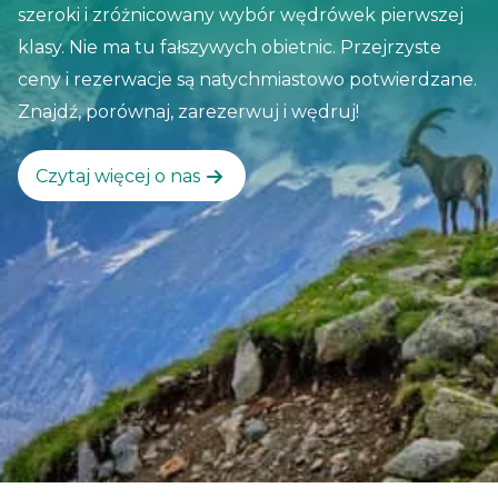
szeroki i zróżnicowany wybór wędrówek pierwszej
Kreteński, który prowadzi przez najpiękniejsze
klasy. Nie ma tu fałszywych obietnic. Przejrzyste
atrakcje południowej Krety. Wyspa jest często
ceny i rezerwacje są natychmiastowo potwierdzane.
zatłoczona w miesiącach lipcu i sierpniu, ale na
Znajdź, porównaj, zarezerwuj i wędruj!
szczęście można wędrować przez cały rok. Więc
wyciągnij te buty trekkingowe i przygotuj się na
Czytaj więcej o nas
niezapomnianą przygodę na przytulnej greckiej
wyspie!