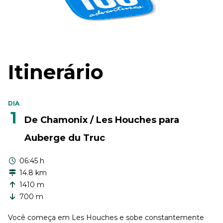
Itinerário
DIA
1
De Chamonix / Les Houches para
Auberge du Truc
06:45 h
14.8 km
1410 m
700 m
Você começa em Les Houches e sobe constantemente