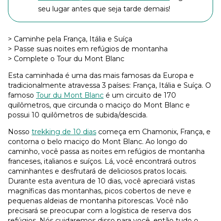
seu lugar antes que seja tarde demais!
> Caminhe pela França, Itália e Suíça
> Passe suas noites em refúgios de montanha
> Complete o Tour du Mont Blanc
Esta caminhada é uma das mais famosas da Europa e
tradicionalmente atravessa 3 países: França, Itália e Suíça. O
famoso
Tour du Mont Blanc
é um circuito de 170
quilômetros, que circunda o maciço do Mont Blanc e
possui 10 quilômetros de subida/descida.
Nosso
trekking de 10 dias
começa em Chamonix, França, e
contorna o belo maciço do Mont Blanc. Ao longo do
caminho, você passa as noites em refúgios de montanha
franceses, italianos e suíços. Lá, você encontrará outros
caminhantes e desfrutará de deliciosos pratos locais.
Durante esta aventura de 10 dias, você apreciará vistas
magníficas das montanhas, picos cobertos de neve e
pequenas aldeias de montanha pitorescas. Você não
precisará se preocupar com a logística de reserva dos
refúgios. Nós cuidaremos disso para você, então tudo o