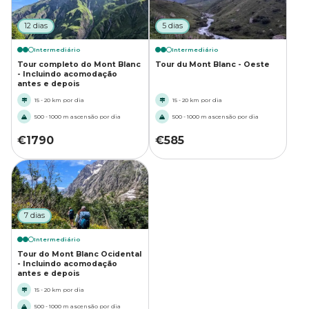
12 dias
5 dias
Intermediário
Intermediário
Tour completo do Mont Blanc
Tour du Mont Blanc - Oeste
- Incluindo acomodação
antes e depois
15 - 20 km por dia
15 - 20 km por dia
500 - 1000 m ascensão por dia
500 - 1000 m ascensão por dia
€
1790
€
585
7 dias
Intermediário
Tour do Mont Blanc Ocidental
- Incluindo acomodação
antes e depois
15 - 20 km por dia
500 - 1000 m ascensão por dia