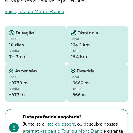
paisagens montanhosas espetaculares.
Suíça
,
Tour do Monte Branco
Duração
Distância
Total
Total
10 dias
164.2 km
Média
Média
7h 3min
16.4 km
Ascensão
Descida
Total
Total
+9770 m
-9660 m
Média
Média
+977 m
-966 m
Data preferida esgotada?
Junte-se à
lista de espera
, ou descubra nossas
alternativas para o Tour du Mont Blanc
e garanta