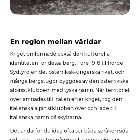
En region mellan världar
Kriget omformade också den kulturella
identiteten för dessa berg. Före 1918 tillhörde
Sydtyrolen det österrikisk-ungerska riket, och
många bergstugor byggdes av den österrikiska
alpinistklubben, med tyska namn. När territoriet
överlämnades till Italien efter kriget, tog den
italienska alpinistklubben över och lade till
italienska namn på skyltarna.
Det är därför du idag ofta ser båda språken sida
vid sida — en liten påminnelse om regionens