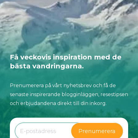
sina landskap, utan också som en region där
levande traditioner är djupt rotade i vardagslivet
och avslöjar sig steg för steg längs
vandringslederna.
Få veckovis inspiration med de
bästa vandringarna.
Prenumerera på vårt nyhetsbrev och få de
senaste inspirerande blogginläggen, resestipsen
och erbjudandena direkt till din inkorg.
Prenumerera