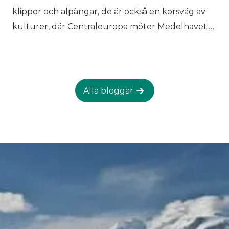
brulé eller en liten grappa för att avsluta, och du
klippor och alpängar, de är också en korsväg av
kommer snabbt att se varför att äta här känns
kulturer, där Centraleuropa möter Medelhavet.
som en del av vandringsupplevelsen, inte bara
Oavsett om du vandrar genom Dolomiterna på
något du gör mellan vandringarna.
höga stigar eller vandrar mellan byarna i dalarna,
rör du dig genom ett landskap format av
människor lika mycket som av sten. Två distinkta
Alla bloggar
arv formar livet här: de tyskspråkiga sydtyrolska
traditionerna och den gamla ladinska kulturen,
var och en med sitt eget språk, sina egna seder
och sin djupa koppling till bergen. Denna
kulturella lagring är resultatet av århundraden
av skiftande gränser, handelsvägar genom alpina
pass och samhällen som lärt sig att överleva och
frodas i en krävande bergsmiljö. Dolomiterna är
erkända inte bara som ett UNESCO världsarv för