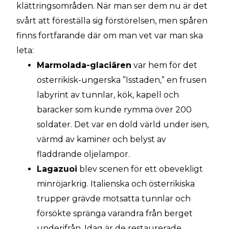
klättringsområden. När man ser dem nu är det
svårt att föreställa sig förstörelsen, men spåren
finns fortfarande där om man vet var man ska
leta:
Marmolada-glaciären
var hem för det
österrikisk-ungerska ”Isstaden,” en frusen
labyrint av tunnlar, kök, kapell och
baracker som kunde rymma över 200
soldater. Det var en dold värld under isen,
värmd av kaminer och belyst av
fladdrande oljelampor.
Lagazuoi
blev scenen för ett obevekligt
minröjarkrig. Italienska och österrikiska
trupper grävde motsatta tunnlar och
försökte spränga varandra från berget
underifrån. Idag är de restaurerade