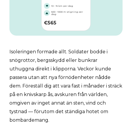
10 - 15 km per dag
500 - 1000 m stigning per
dag
€
565
Isoleringen formade allt. Soldater bodde i
snögrottor, bergsskydd eller bunkrar
uthuggna direkt i klipporna. Veckor kunde
passera utan att nya förnödenheter nådde
dem. Föreställ dig att vara fast i månader i sträck
på en knivskarp ås, avskuren från världen,
omgiven av inget annat än sten, vind och
tystnad — förutom det ständiga hotet om
bombardemang.