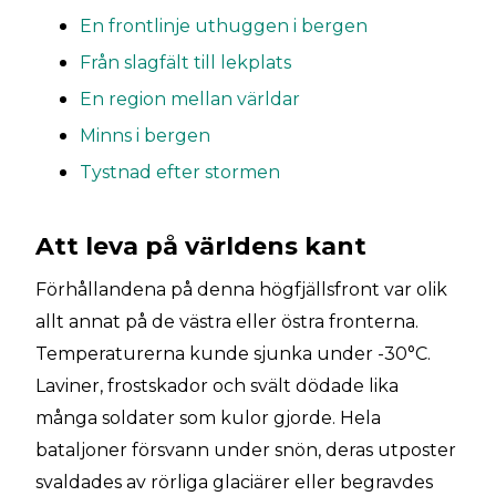
En frontlinje uthuggen i bergen
Från slagfält till lekplats
En region mellan världar
Minns i bergen
Tystnad efter stormen
Att leva på världens kant
Förhållandena på denna högfjällsfront var olik
allt annat på de västra eller östra fronterna.
Temperaturerna kunde sjunka under -30°C.
Laviner, frostskador och svält dödade lika
många soldater som kulor gjorde. Hela
bataljoner försvann under snön, deras utposter
svaldades av rörliga glaciärer eller begravdes