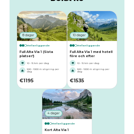
8 dagar
10 dagar
Mellanliggande
Mellanliggande
Full Alta Via 1 (Sista
Full Alta Via 1 med hotell
platser!)
före och efter
10 - 15 km per dag
10 - 15 km per dag
500 - 1000 m stigning per
500 - 1000 m stigning per
dag
dag
€
1195
€
1535
4 dagar
Mellanliggande
Kort Alta Via 1