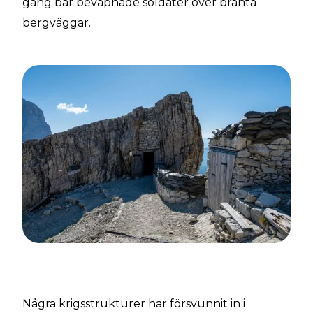
gång bar beväpnade soldater över branta
bergväggar.
Några krigsstrukturer har försvunnit in i