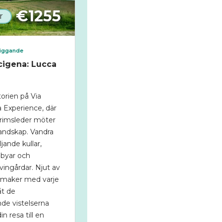
€
1255
r
liggande
cigena: Lucca
a
storien på Via
 Experience, där
grimsleder möter
andskap. Vandra
ande kullar,
 byar och
 vingårdar. Njut av
smaker med varje
åt de
de vistelserna
in resa till en