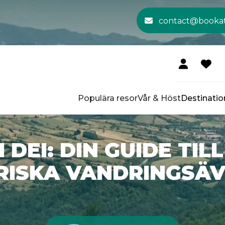
contact@booka
Populära resor
Vår & Höst
Destinatio
 DEI: DIN GUIDE TIL
RISKA VANDRINGSÄ