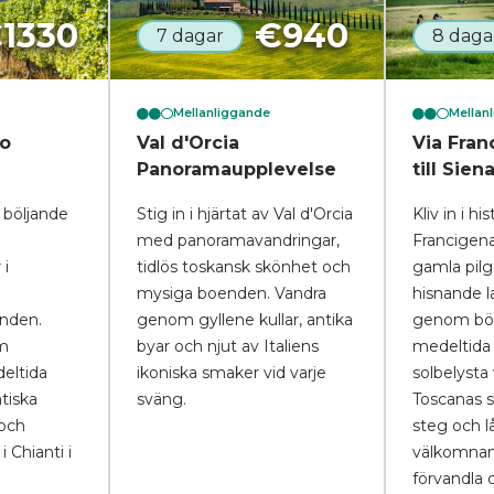
€
1330
€
940
7 dagar
8 daga
Mellanliggande
Mellan
co
Val d'Orcia
Via Fran
Panoramaupplevelse
till Sien
 böljande
Stig in i hjärtat av Val d'Orcia
Kliv in i hi
med panoramavandringar,
Francigena
 i
tidlös toskansk skönhet och
gamla pil
mysiga boenden. Vandra
hisnande l
nden.
genom gyllene kullar, antika
genom bölj
m
byar och njut av Italiens
medeltida
eltida
ikoniska smaker vid varje
solbelysta
ntiska
sväng.
Toscanas 
 och
steg och l
 Chianti i
välkomnan
förvandla d