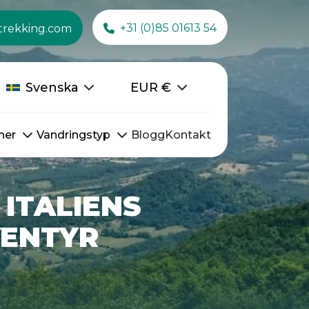
+31 (0)85 01613 54
trekking.com
Svenska
EUR
€
ner
Vandringstyp
Blogg
Kontakt
L ITALIENS
VENTYR