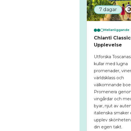
7 dagar
Mellanliggande
Chianti Classi
Upplevelse
Utforska Toscanas
kullar med lugna
promenader, viner
världsklass och
välkomnande boe
Promenera geno
vingårdar och med
byar, njut av aute
italienska smaker
upplev skönheten i
din egen takt.